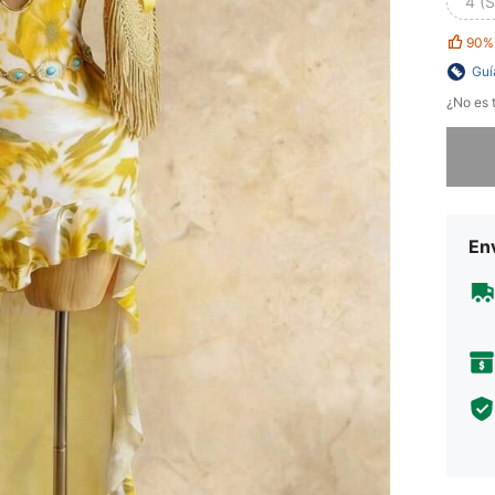
4 (S
90%
Guí
¿No es t
Lo sent
Env