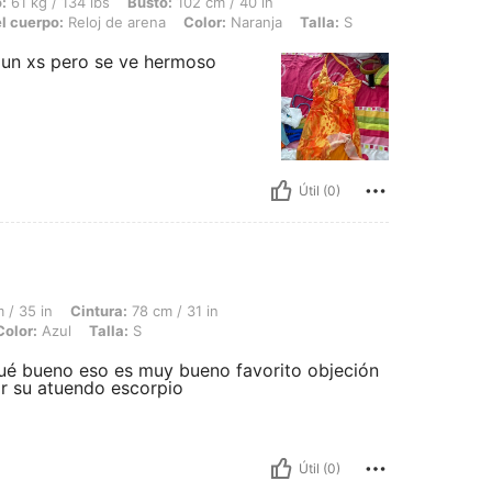
lbs, Busto: 102 cm / 40 in, Cintura: 72 cm / 28 in, Caderas: 106 cm / 42 in, Forma
:
61 kg / 134 lbs
Busto:
102 cm / 40 in
l cuerpo:
Reloj de arena
Color:
Naranja
Talla:
S
o un xs pero se ve hermoso
Útil (0)
intura: 78 cm / 31 in, Caderas: 106 cm / 42 in, Forma del cuerpo: Rectángulo, Color:
 / 35 in
Cintura:
78 cm / 31 in
Color:
Azul
Talla:
S
ué bueno eso es muy bueno favorito objeción
ir su atuendo escorpio
Útil (0)