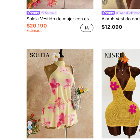
19
Soleia
#TonosDeHibis
Soleia Vestido de mujer con estampado total, cuello halter y bajo asimétrico
$20.190
$12.090
Estimado