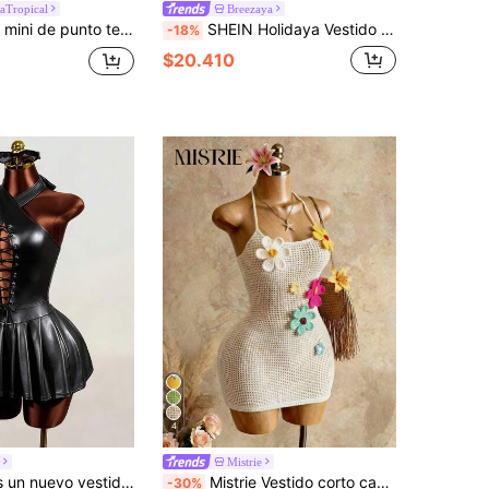
aTropical
Breezaya
Soleia Vestido mini de punto texturizado con cuello en V con volantes, decoración de estrella de mar y concha, hebilla metálica, apropiado para Navidad, cita, discoteca, estilo bohemio, vacaciones, otoño, ropa de mujer, vintage, vacaciones
SHEIN Holidaya Vestido mini de verano para mujer con estampado floral, cuentas y flecos en el bajo, con cuello halter
-18%
$20.410
4
Mistrie
Mistrie Este es un nuevo vestido de falda plisada con tirantes cruzados de estilo sexy para otoño-invierno para damas. Está hecho de...
Mistrie Vestido corto casual de mujer con decoración floral 3D, cuello halter y espalda con lazada, para vacaciones y citas
-30%