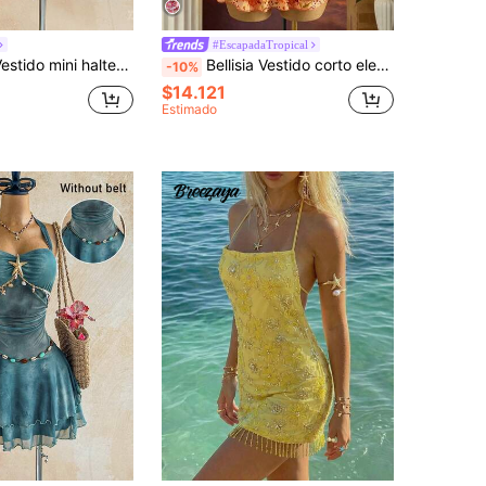
#EscapadaTropical
n escote en V profundo, estampado floral y fruncido para mujer, vacaciones
Bellisia Vestido corto elegante y sexy sin mangas con estampado de cuello halter para mujer
-10%
$14.121
Estimado