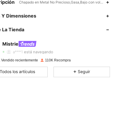
ipción
Chapado en Metal No Precioso,Gasa,Bajo con volante,Hollow Out,C
s Y Dimensiones
4,78
2.2K
153K
 La Tienda
4,78
2.2K
153K
4,78
2.2K
153K
Mistrie
a***1
está navegando
4,78
2.2K
153K
 Vendido recientemente
110K Recompra
4,78
2.2K
153K
Todos los artículos
Seguir
4,78
2.2K
153K
4,78
2.2K
153K
4,78
2.2K
153K
4,78
2.2K
153K