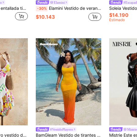
co
Elamini
#Escapad
Mistrie Falda corta entallada tipo A con patrones florales, tirantes finos y diseño con espalda descubierta
Elamini Vestido de verano de mujer con nuevo tejido texturizado, decoración de estrella de mar amarillo mostaza, con lazo en la cintura, para playa, vacaciones, casual y versátil
-30%
$14.190
$10.143
Estimado
#VestidoPlayero
Mistrie
acaciones, vestido con volantes, vestido estampado floral, conjunto de verano para mujer, atuendo hawaiano para mujer, vestido de resort
BamGleam Vestido de tirantes con volantes y degradado de malla, adecuado para vacaciones en la playa