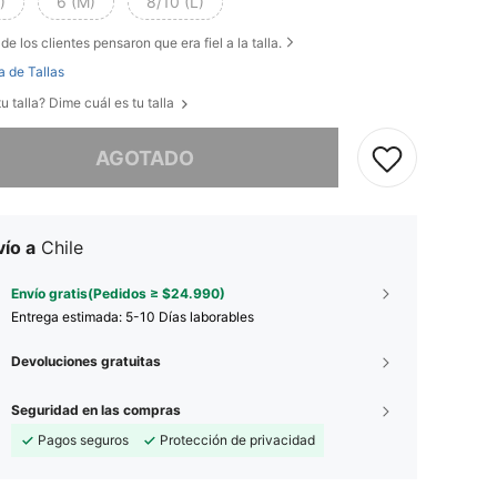
)
6 (M)
8/10 (L)
de los clientes pensaron que era fiel a la talla.
a de Tallas
u talla? Dime cuál es tu talla
imos, este producto está agotado.
AGOTADO
ío a
Chile
Envío gratis(Pedidos ≥ $24.990)
Entrega estimada:
5-10 Días laborables
Devoluciones gratuitas
Seguridad en las compras
Pagos seguros
Protección de privacidad