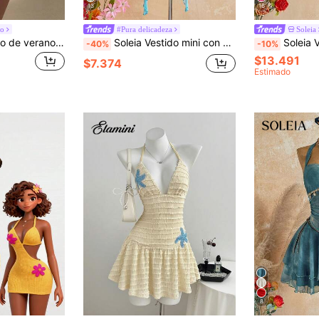
13
16
co
#Pura delicadeza
Soleia
Aloruh Vestido corto de verano con estampado floral, escote halter y espalda descubierta para mujer
Soleia Vestido mini con volantes multicapa y escote halter para vacaciones de mujer
Soleia Vestido mini halter sexy co
-40%
-10%
$13.491
$7.374
Estimado
8