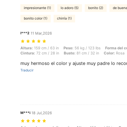
impresionante (1)
lo adoro (5)
bonito (2)
de buena
bonito color (1)
chirría (1)
l***2
11 Mar,2026
Altura: 159 cm / 63 in, Peso: 56 kg / 123 lbs, Forma del cuerpo: Reloj
Altura:
159 cm / 63 in
Peso:
56 kg / 123 lbs
Forma del c
Cintura:
72 cm / 28 in
Busto:
81 cm / 32 in
Color:
Rosa
muy hermoso el color y ajuste muy padre lo rec
Traducir
M***i
18 Jul,2026