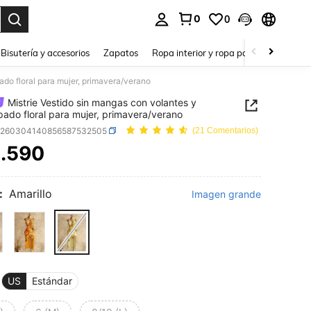
0
0
a. Press Enter to select.
Bisutería y accesorios
Zapatos
Ropa interior y ropa para dormir
Ho
ado floral para mujer, primavera/verano
Mistrie Vestido sin mangas con volantes y
ado floral para mujer, primavera/verano
z260304140856587532505
(21 Comentarios)
.590
ICE AND AVAILABILITY
:
Amarillo
Imagen grande
US
Estándar