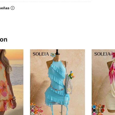
señas
ron