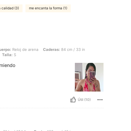
 calidad (3)
me encanta la forma (1)
 de arena, Caderas: 84 cm / 33 in, Cintura: 72 cm / 28 in, Busto: 81 cm / 32 in, Col
uerpo:
Reloj de arena
Caderas:
84 cm / 33 in
Talla:
S
omiendo
Útil (10)