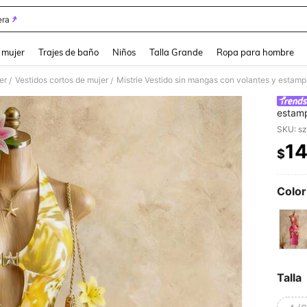
ra
and down arrow keys to navigate search Búsqueda reciente and Busca y Encuentr
 mujer
Trajes de baño
Niños
Talla Grande
Ropa para hombre
er
Vestidos cortos de mujer
Mistrie Vestido sin mangas con volantes y estamp
/
/
estamp
SKU: s
14
$
PR
Color
Talla