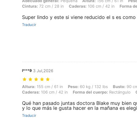
Adecuado general: Pequeña, Altura: 156 cm / 61 in, Peso: 61 kg / 134 
Adecuado general:
Pequeña
Altura:
156 cm / 61 in
Peso
Cintura:
72 cm / 28 in
Caderas:
106 cm / 42 in
Forma de
Super lindo y este si viene reducido el s es com
Traducir
l***9
3 Jul,2026
Altura: 155 cm / 61 in, Peso: 60 kg / 132 lbs, Busto: 90 cm / 35 in, C
Altura:
155 cm / 61 in
Peso:
60 kg / 132 lbs
Busto:
90 cm
Caderas:
106 cm / 42 in
Forma del cuerpo:
Rectángulo
Qué han pasado juntas doctora Blake muy bien q
y lo que más le gusta hacer en la mañana es eleg
Traducir