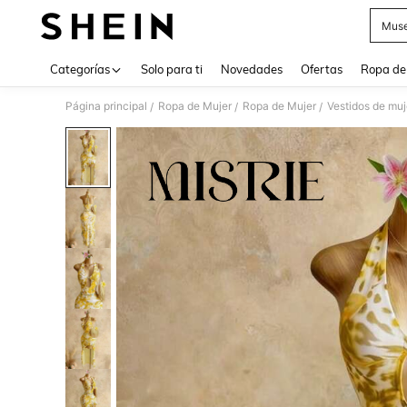
Muse
Use up 
Categorías
Solo para ti
Novedades
Ofertas
Ropa de
Página principal
Ropa de Mujer
Ropa de Mujer
Vestidos de muj
/
/
/