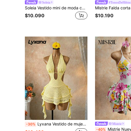
Soleia
#TonosDeHibis
Soleia Vestido mini de moda con cuello halter y estampado floral para mujer, para vacaciones
$10.090
$10.190
Lyxana Vestido de mujer con cuello halter de moda y sexy, vestido de vacaciones de diseño hueco en color liso y corte evasé
Mistrie
-30%
Mistrie Nuevo vestido de verano para mujer con cuello en V floral, tirantes de espagueti, cintura asimétrica y volantes en el bajo, vestido de v
-40%