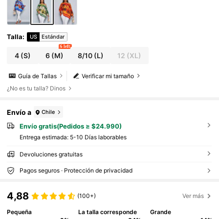
Talla
:
US
Estándar
6 left
4
(S)
6
(M)
8/10
(L)
12
(XL)
Guía de Tallas
Verificar mi tamaño
¿No es tu talla? Dinos
Envío a
Chile
Envío gratis(Pedidos ≥ $24.990)
Entrega estimada:
5-10 Días laborables
Devoluciones gratuitas
Pagos seguros · Protección de privacidad
4,88
(100+)
Ver más
Pequeña
La talla corresponde
Grande