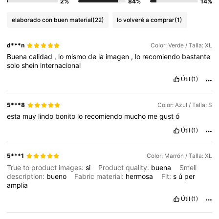
2%
84%
14%
elaborado con buen material
(22)
lo volveré a comprar
(1)
d***n
Color: Verde / Talla: XL
Buena
calidad
,
lo
mismo
de
la
imagen
,
lo
recomiendo
bastante
solo
shein
internacional
Útil
(1)
5***8
Color: Azul / Talla: S
esta
muy
lindo
bonito
lo
recomiendo
mucho
me
gust
ó
Útil
(1)
5***1
Color: Marrón / Talla: XL
True to product images:
si
Product quality:
buena
Smell
description:
bueno
Fabric material:
hermosa
Fit:
s
ú
per
amplia
Útil
(1)