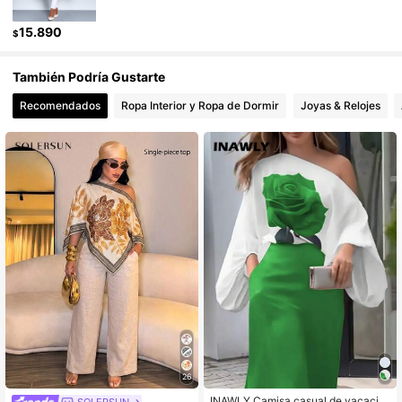
628K Seguidores
4,87
15.890
$
También Podría Gustarte
628K Seguidores
4,87
Recomendados
Ropa Interior y Ropa de Dormir
Joyas & Relojes
26
INAWLY Camisa casual de vacacio