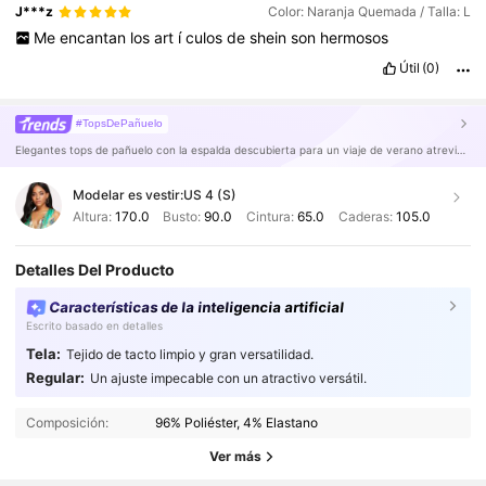
J***z
Color: Naranja Quemada / Talla: L
Me
encantan
los
art
í
culos
de
shein
son
hermosos
Útil
(0)
#TopsDePañuelo
Elegantes tops de pañuelo con la espalda descubierta para un viaje de verano atrevido y sexy.
Modelar es vestir:
US 4 (S)
Altura:
170.0
Busto:
90.0
Cintura:
65.0
Caderas:
105.0
Detalles Del Producto
Características de la inteligencia artificial
Escrito basado en detalles
Tela:
Tejido de tacto limpio y gran versatilidad.
Regular:
Un ajuste impecable con un atractivo versátil.
628K Seguidores
4,87
Composición:
96% Poliéster, 4% Elastano
Ver más
628K Seguidores
4,87