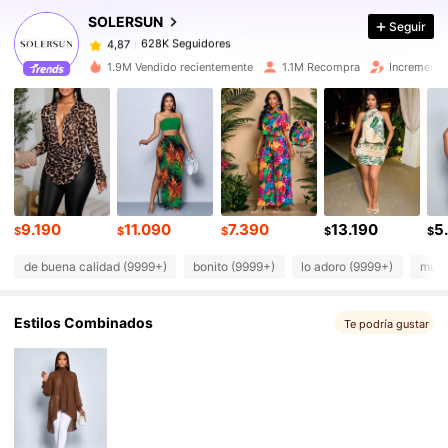
SOLERSUN
Seguir
628K Seguidores
4,87
e***a
pagó
Hace 1 día
1.9M Vendido recientemente
1.1M Recompra
Incremento
628K Seguidores
4,87
628K Seguidores
4,87
628K Seguidores
4,87
9.190
11.090
7.390
13.190
5
$
$
$
$
$
de buena calidad (9999+)
bonito (9999+)
lo adoro (9999+)
muy 
628K Seguidores
4,87
Estilos Combinados
Te podría gustar
628K Seguidores
4,87
628K Seguidores
4,87