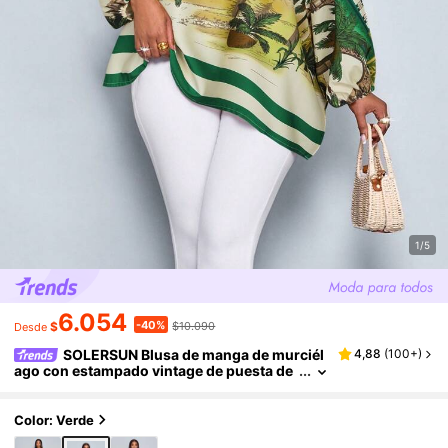
1/5
6.054
-40%
$
$10.090
Desde
SOLERSUN Blusa de manga de murciél
4,88
(
100+
)
ago con estampado vintage de puesta de
sol de vacaciones, cuello asimétrico, bajo
asimétrico para mujer, estilo de vacaciones d
e verano
Color: Verde