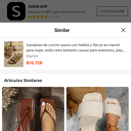
SHEIN APP
×
CONSEGUIR
Descarga la APP y gana ofertas exclusivas
(1,319)
Similar
Sandalias de corcho suave con hebilla y flecos en marrón
para mujer, estilo retro bohemio casual para exteriores, playa
y vacaciones, recomendadas por influencers, sandalias
Marrón
planas minimalistas francesas
$15.728
Artículos Similares