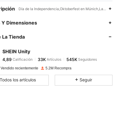
ipción
Día de la Independencia,Oktoberfest en Múnich,Lavado a máquina, n
4,89
33K
545K
s Y Dimensiones
 La Tienda
4,89
33K
545K
SHEIN Unity
4,89
33K
545K
Calificación
Artículos
Seguidores
m***4
pagó
Hace 1 día
 Vendido recientemente
5.2M Recompra
4,89
33K
545K
Todos los artículos
Seguir
4,89
33K
545K
4,89
33K
545K
4,89
33K
545K