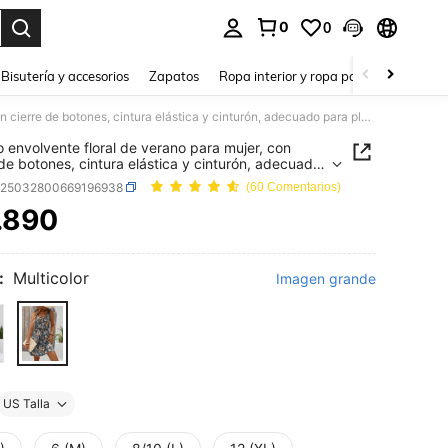
0
0
a. Press Enter to select.
Bisutería y accesorios
Zapatos
Ropa interior y ropa para dormir
Ho
Vestido envolvente floral de verano para mujer, con cierre de botones, cintura elástica y cinturón, adecuado para playa y vacaciones
o envolvente floral de verano para mujer, con
 de botones, cintura elástica y cinturón, adecuado
laya y vacaciones
z25032800669196938
(60 Comentarios)
.890
ICE AND AVAILABILITY
:
Multicolor
Imagen grande
US Talla