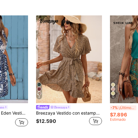
8
12
S
ano
Breezaya
-7%
¡Últimos 2 días
 mujer, adecuado para vacaciones, vestidos de verano para mujer, ropa de verano, estilo de vacaciones, para vacaciones en la playa
Breezaya Vestido con estampado dálmata, mangas de mariposa, volantes, dobladillo envolvente y cinturón para vacaciones y playa para mujeres
$7.896
Estimado
$12.590