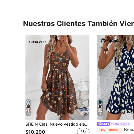
Nuestros Clientes También Vie
19
4
SHEIN Clasi Nuevo vestido elegante de mujer con cuello en U, cintura definida, efecto adelgazante, estampado floral, adecuado para vacaciones y uso diario
Breezaya
Breezaya Vestido casual de
-3%
¡Últimos 2 días
$10.290