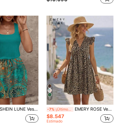
7
HEIN LUNE Vestido corto casual estampado para mujer, adecuado para primavera y verano
EMERY ROSE Vestido corto casual de verano con estampado de leopardo para mujer
-7%
¡Últimos 2 días
$8.547
Estimado