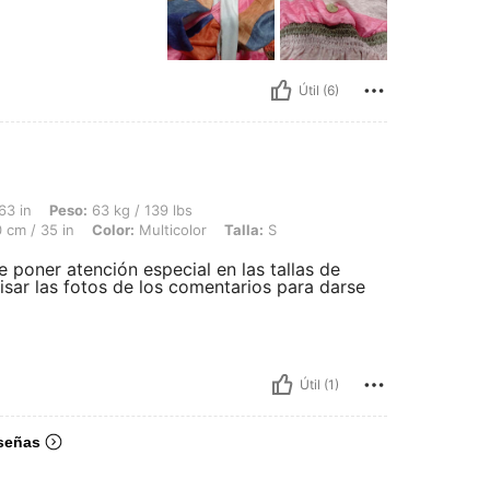
Útil (6)
63 kg / 139 lbs, Caderas: 105 cm / 41 in, Cintura: 73 cm / 29 in, Busto: 90 cm / 35 
63 in
Peso:
63 kg / 139 lbs
 cm / 35 in
Color:
Multicolor
Talla:
S
poner atención especial en las tallas de
isar las fotos de los comentarios para darse
Útil (1)
señas