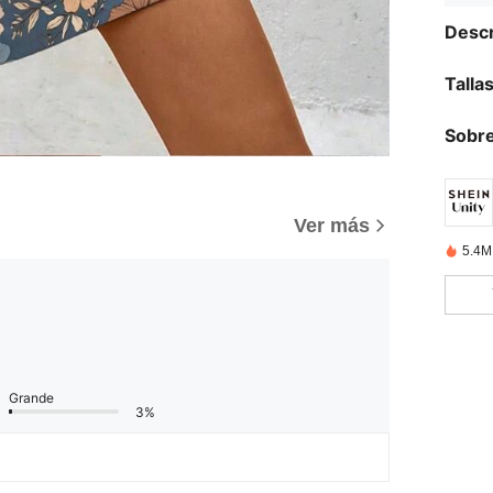
Descr
Talla
Sobre
Ver más
5.4M
Grande
3%