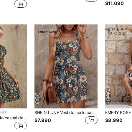
$11.090
4
SHEIN LUNE Vestido corto casual de mujer con patrón floral retro, apropiado para primavera y verano
ral
SHEIN LUNE Vestido casual de vacaciones con cintura ajustada y estampado floral diminuto
$7.990
$8.990