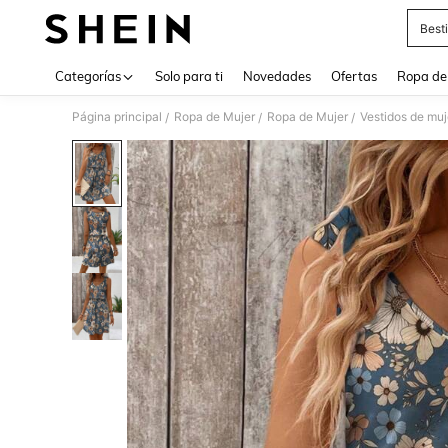
Best
Use up 
Categorías
Solo para ti
Novedades
Ofertas
Ropa de
Página principal
Ropa de Mujer
Ropa de Mujer
Vestidos de muj
/
/
/