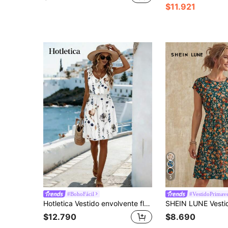
$11.921
5
#BohoFácil
#VestidoPrimave
Hotletica Vestido envolvente floral de verano con cierre de botones para mujer, cintura elástica y cinturón - Atuendo de vacaciones para la playa
$12.790
$8.690