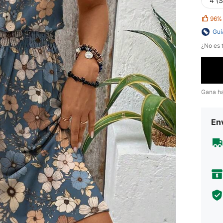
4 (S
96%
Guí
¿No es t
Gana h
Env