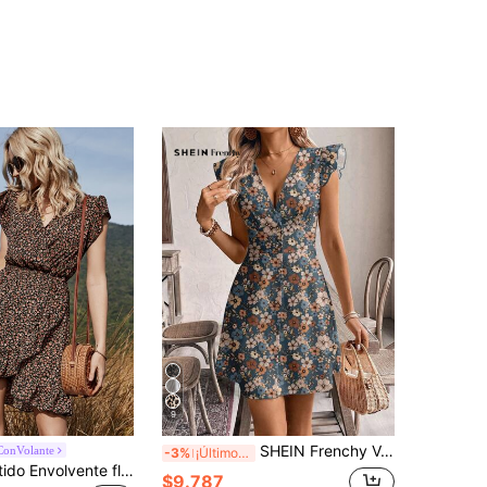
9
SHEIN Frenchy Vestido casual de mujer con cuello en V, manga corta, corte evasé y botones con estampado floral diminuto, conjunto de vacaciones para mujer
ConVolante
-3%
¡Últimos 2 días
Breezaya Vestido Envolvente floral de margarita Bohemio
$9.787