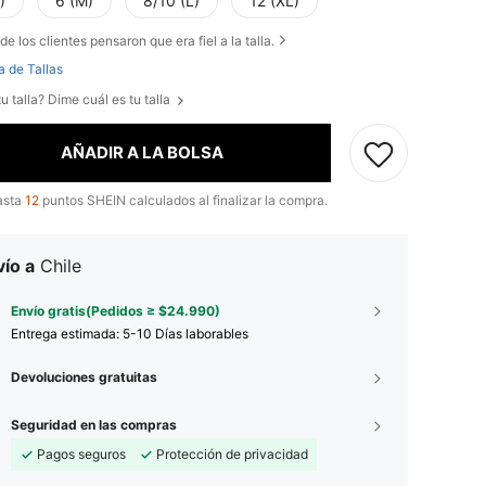
)
6 (M)
8/10 (L)
12 (XL)
de los clientes pensaron que era fiel a la talla.
a de Tallas
u talla? Dime cuál es tu talla
AÑADIR A LA BOLSA
asta
12
puntos SHEIN calculados al finalizar la compra.
ío a
Chile
Envío gratis(Pedidos ≥ $24.990)
Entrega estimada:
5-10 Días laborables
Devoluciones gratuitas
Seguridad en las compras
Pagos seguros
Protección de privacidad