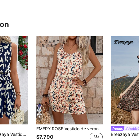
ron
5
EMERY ROSE Vestido de verano casual con estampado de hojas, cuello redondo, sin mangas, con cordón en la cintura, para vacaciones y playa para mujer
#Vestido
 vacaciones sin mangas con estampado de leopardo para mujer
$7.790