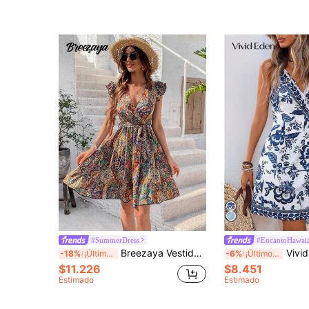
#SummerDress
#EncantoHawai
Breezaya Vestido con estampado completo, mangas abullonadas, cintura con cinturón, vestido de playa de vacaciones para mujeres
Vivid Eden Vestido envolvente con lazo lateral estampado para
-18%
¡Últimos 2 días
-6%
¡Últimos 2 días
$11.226
$8.451
Estimado
Estimado