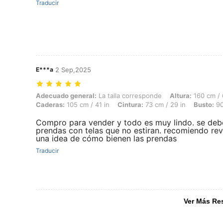
Traducir
E***a
2 Sep,2025
Adecuado general: La talla corresponde, Altura: 160 cm / 63 in, Peso: 
Adecuado general:
La talla corresponde
Altura:
160 cm / 
Caderas:
105 cm / 41 in
Cintura:
73 cm / 29 in
Busto:
90
Compro para vender y todo es muy lindo. se debe 
prendas con telas que no estiran. recomiendo rev
una idea de cómo bienen las prendas
Traducir
Ver Más Re