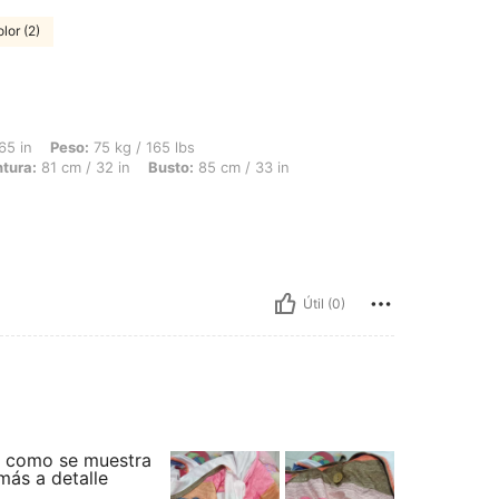
olor (2)
 75 kg / 165 lbs, Forma del cuerpo: Manzana, Caderas: 125 cm / 49 in, Cintura: 81 
65 in
Peso:
75 kg / 165 lbs
ntura:
81 cm / 32 in
Busto:
85 cm / 33 in
Útil (0)
es como se muestra
más a detalle