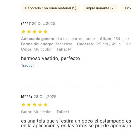
elaborado con buen material (5)
impresionante (2)
sin 
r***7
26 Dec,2025
Adecuado general: La talla corresponde, Altura: 164 cm / 65 in, Peso:
Adecuado general:
La talla corresponde
Altura:
164 cm / 
Forma del cuerpo:
Manzana
Caderas:
125 cm / 49 in
Ci
Color:
Multicolor
Talla:
M
hermoso vestido, perfecto
Traducir
M***z
28 Oct,2025
Color: Multicolor, Talla: L
Color:
Multicolor
Talla:
L
es una tela que sí estira un poco el estampado 
en la aplicación y en las fotos se puede apreciar 