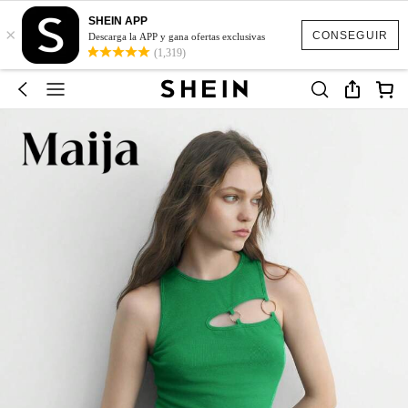
SHEIN APP
×
CONSEGUIR
Descarga la APP y gana ofertas exclusivas
(1,319)