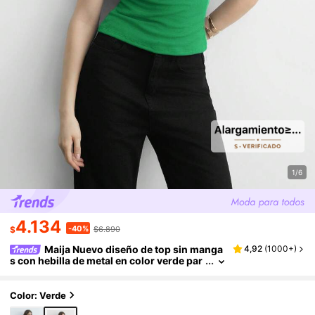
1/6
4.134
-40%
$
$6.890
Maija Nuevo diseño de top sin manga
4,92
(
1000+
)
s con hebilla de metal en color verde par
a verano 2025, top casual elegante para
mujer adecuado para eventos de negocios, u
so diario, playa, bodas, festivales de música
Color: Verde
country, brunch, aeropuerto, estilo retro de l