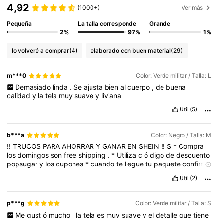
4,92
(1000+)
Ver más
Pequeña
La talla corresponde
Grande
2%
97%
1%
lo volveré a comprar
(4)
elaborado con buen material
(29)
m***0
Color: Verde militar / Talla: L
Demasiado
linda
.
Se
ajusta
bien
al
cuerpo
,
de
buena
calidad
y
la
tela
muy
suave
y
liviana
Útil
(5)
b***a
Color: Negro / Talla: M
!!
TRUCOS
PARA
AHORRAR
Y
GANAR
EN
SHEIN
!!
S
*
Compra
los
domingos
son
free
shipping
.
*
Utiliza
c
ó
digo
de
descuento
popsugar
y
los
cupones
*
cuando
te
llegue
tu
paquete
confirma
la
entrega
,
haz
tu
rese
ñ
a
subiendo
fotos
y
t
ú
experiencia
Útil
(2)
describiendo
el
producto
.
Eso
te
dar
á
100
puntos
=
$
1
.
00
d
ó
lar
**
Haz
inicio
de
sesi
ó
n
check
in
todos
los
dias
,
as
í
obtendr
á
s
puntos
extra
Con
é
ctate
a
los
lives
cada
mi
é
p***g
Color: Verde militar / Talla: S
rcoles
y
comp
á
rtelo
con
tus
contactos
eso
te
dar
á
5
puntos
,
Me
gust
ó
mucho
,
la
tela
es
muy
suave
y
el
detalle
que
tiene
en
los
lives
regalan
cupones
si
eres
de
los
primeros
en
abrir
el