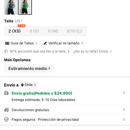
os 90, estilo de Estocolmo, Día de la Indepen
dencia
Talla
US
6 left
2
(XS)
4
(S)
6
(M)
8/10
(L)
Guía de Tallas
Verificar mi tamaño
97%
encontró que era fiel a la talla
¿No es tu talla? Dinos
Más Opciones
Estiramiento medio
Envío a
Chile
Envío gratis(Pedidos ≥ $24.990)
Entrega estimada:
5-10 Días laborables
Devoluciones gratuitas
Pagos seguros · Protección de privacidad