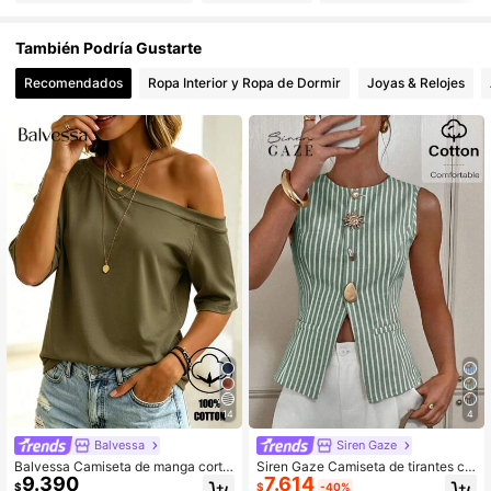
2.7M Seguidores
4,87
También Podría Gustarte
Recomendados
Ropa Interior y Ropa de Dormir
Joyas & Relojes
2.7M Seguidores
4,87
2.7M Seguidores
4,87
2.7M Seguidores
4,87
2.7M Seguidores
4,87
14
4
Balvessa
Siren Gaze
Balvessa Camiseta de manga corta
Siren Gaze Camiseta de tirantes ca
9.390
7.614
para mujer, verde oliva, hombro asi
sual con cuello redondo y decoraci
$
$
-40%