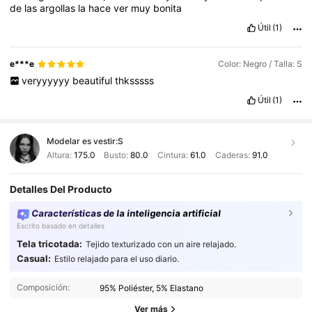
de
las
argollas
la
hace
ver
muy
bonita
cofre
de
regalo
que
aparecer
á
en
tu
pantalla
.
#
Aprovecha
las
ventas
flash
diarias
,
suben
ropa
m
á
s
econ
ó
mica
por
un
Útil
(1)
cierto
tiempo
.
#
Verifica
tu
correo
electr
ó
nico
eso
te
dar
á
100
puntos
extra
.
SI
TE
SIRVIO
AYUDAME
DANDO
LIKE
<
A
MI
RESE
Ñ
A
XFA
ME
AYUDARIAS
MUCHO
e***e
Color: Negro / Talla: S
veryyyyyy
beautiful
thksssss
Útil
(1)
Modelar es vestir:
S
Altura:
175.0
Busto:
80.0
Cintura:
61.0
Caderas:
91.0
Detalles Del Producto
Características de la inteligencia artificial
Escrito basado en detalles
Tela tricotada:
Tejido texturizado con un aire relajado.
Casual:
Estilo relajado para el uso diario.
Composición:
95% Poliéster, 5% Elastano
Ver más