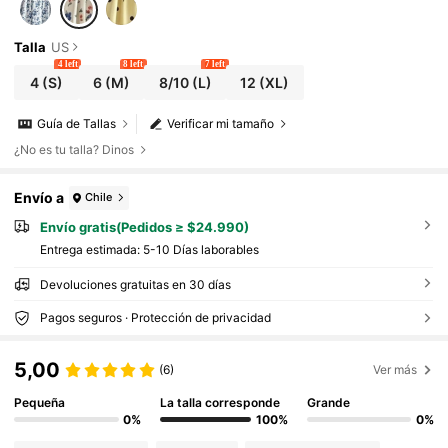
Talla
US
4 left
8 left
7 left
4
(S)
6
(M)
8/10
(L)
12
(XL)
Guía de Tallas
Verificar mi tamaño
¿No es tu talla? Dinos
Envío a
Chile
Envío gratis(Pedidos ≥ $24.990)
Entrega estimada:
5-10 Días laborables
Devoluciones gratuitas en 30 días
Pagos seguros · Protección de privacidad
5,00
(6)
Ver más
Pequeña
La talla corresponde
Grande
0%
100%
0%