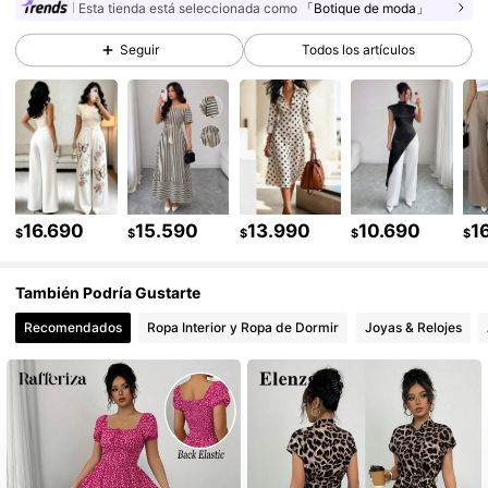
Esta tienda está seleccionada como
「Botique de moda」
949K Seguidores
4,90
Seguir
Todos los artículos
949K Seguidores
4,90
949K Seguidores
4,90
16.690
15.590
13.990
10.690
1
949K Seguidores
$
$
$
$
$
4,90
También Podría Gustarte
949K Seguidores
4,90
Recomendados
Ropa Interior y Ropa de Dormir
Joyas & Relojes
949K Seguidores
4,90
949K Seguidores
4,90