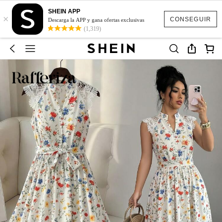
SHEIN APP
×
CONSEGUIR
Descarga la APP y gana ofertas exclusivas
(1,319)