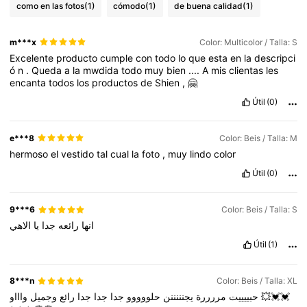
como en las fotos
(1)
cómodo
(1)
de buena calidad
(1)
m***x
Color: Multicolor / Talla: S
Excelente
producto
cumple
con
todo
lo
que
esta
en
la
descripci
ó
n
.
Queda
a
la
mwdida
todo
muy
bien
....
A
mis
clientas
les
encanta
todos
los
productos
de
Shien
,
🤗
Útil
(0)
e***8
Color: Beis / Talla: M
hermoso
el
vestido
tal
cual
la
foto
,
muy
lindo
color
Útil
(0)
9***6
Color: Beis / Talla: S
انها
رائعه
جدا
يا
الاهي
Útil
(1)
8***n
Color: Beis / Talla: XL
وجميل
رائع
جدا
جدا
جدا
حلووووو
يجنننننن
مررررة
حبييييت
واااو
💥💓💓