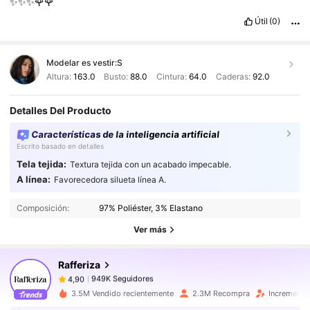
✨✨✨🌹🌹
Útil
(0)
Modelar es vestir:
S
Altura:
163.0
Busto:
88.0
Cintura:
64.0
Caderas:
92.0
Detalles Del Producto
Características de la inteligencia artificial
Escrito basado en detalles
Tela tejida:
Textura tejida con un acabado impecable.
A línea:
Favorecedora silueta línea A.
949K Seguidores
4,90
Composición:
97% Poliéster, 3% Elastano
949K Seguidores
4,90
Ver más
Rafferiza
949K Seguidores
4,90
g***a
pagó
Hace 1 día
3.5M Vendido recientemente
2.3M Recompra
Incremento