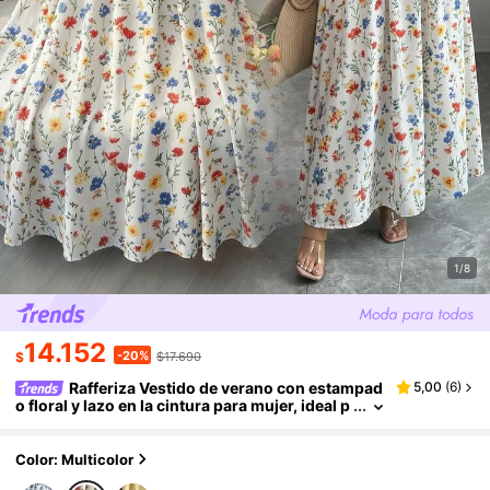
1/8
14.152
-20%
$
$17.690
Rafferiza Vestido de verano con estampad
5,00
(
6
)
o floral y lazo en la cintura para mujer, ideal p
ara vacaciones en la playa
Color: Multicolor