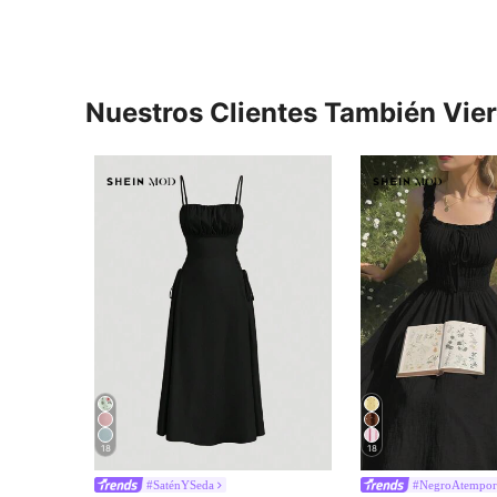
Nuestros Clientes También Vie
18
18
#SaténYSeda
#NegroAtempor