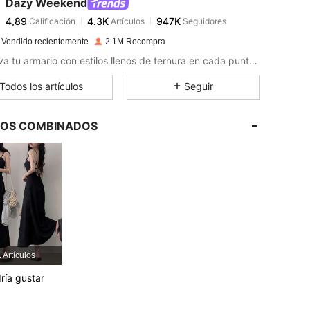
Dazy Weekend
4,89
4.3K
947K
Calificación
Artículos
Seguidores
m***9
pagó
Hace 1 día
 Vendido recientemente
2.1M Recompra
4,89
4.3K
947K
Renueva tu armario con estilos llenos de ternura en cada puntada.
Todos los artículos
Seguir
4,89
4.3K
947K
LOS COMBINADOS
4,89
4.3K
947K
4,89
4.3K
947K
4,89
4.3K
947K
 Artículos
4,89
4.3K
947K
ría gustar
4,89
4.3K
947K