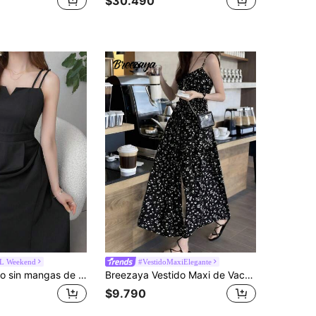
$30.490
L Weekend
#VestidoMaxiElegante
FRIFUL Vestido sin mangas de unicolor con cintura ceñida para mujer, vestido de verano
Breezaya Vestido Maxi de Vacaciones para Mujer con Estampado Floral Pequeño, Abertura y Cintura Anudada
$9.790