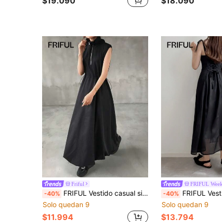
$19.090
$18.090
Friful
FRIFUL Wee
FRIFUL Vestido casual sin mangas con capucha y cintura ceñida en unicolor, vestidos de verano para mujer
FRIFUL Vestido largo casual de mujer de un solo color con tirantes 
-40%
-40%
Solo quedan 9
Solo quedan 9
$11.994
$13.794