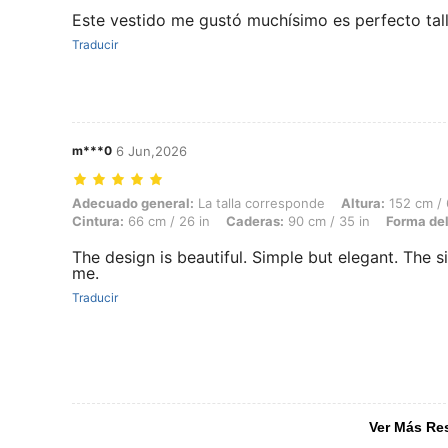
Este vestido me gustó muchísimo es perfecto talla
Traducir
m***0
6 Jun,2026
Adecuado general: La talla corresponde, Altura: 152 cm / 60 in, Peso:
Adecuado general:
La talla corresponde
Altura:
152 cm / 
Cintura:
66 cm / 26 in
Caderas:
90 cm / 35 in
Forma del
The design is beautiful. Simple but elegant. The si
me.
Traducir
Ver Más Re