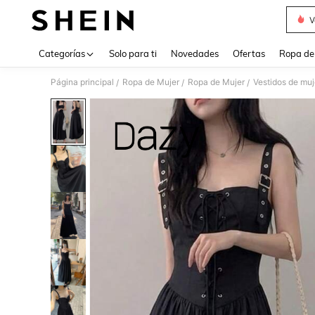
V
Use up 
Categorías
Solo para ti
Novedades
Ofertas
Ropa de
Página principal
Ropa de Mujer
Ropa de Mujer
Vestidos de muj
/
/
/