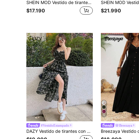
SHEIN MOD Vestido de tirantes unicolor pecho con fruncido con nudo lateral
$17.190
$21.990
12
#VestidoEstampado
Breezaya
DAZY Vestido de tirantes con cordones y aberturas laterales de estilo floral para vacaciones, vestido de verano bohemio para mujer