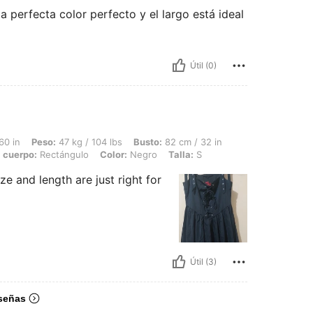
 perfecta color perfecto y el largo está ideal
Útil (0)
 47 kg / 104 lbs, Busto: 82 cm / 32 in, Cintura: 66 cm / 26 in, Caderas: 90 cm / 3
60 in
Peso:
47 kg / 104 lbs
Busto:
82 cm / 32 in
 cuerpo:
Rectángulo
Color:
Negro
Talla:
S
ze and length are just right for
Útil (3)
señas