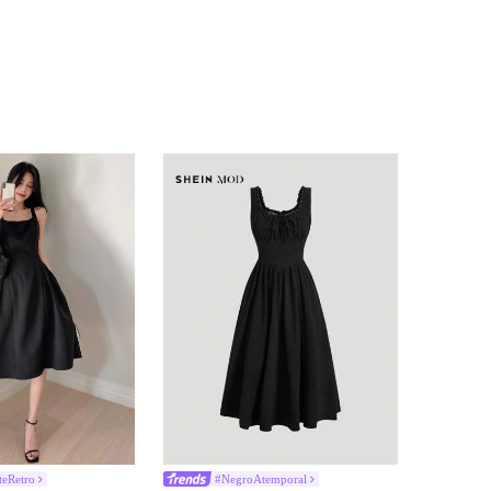
eRetro
#NegroAtemporal