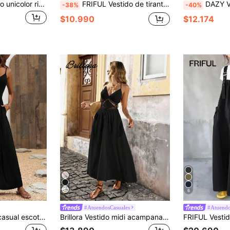
SHEIN MOD Vestido unicolor ribete fruncido con cordón delantero
FRIFUL Vestido de tirantes con lazo delantero plisado de unicolor para mujer, vestido de verano para vacaciones
DAZY Vestido de tirantes sóli
-38%
-40%
$10.990
$12.174
6
#AtuendosCasuales
#Atuendo
Breezaya Vestido casual escote en V tipo camiseta con línea A oversize, estilo maxi para playa y vacaciones para mujeres
Brillora Vestido midi acampanado con cuello en V con textura, espalda abierta con cordón, cintura alta y volantes con estampado floral para mujer, ideal para vacaciones y uso casual