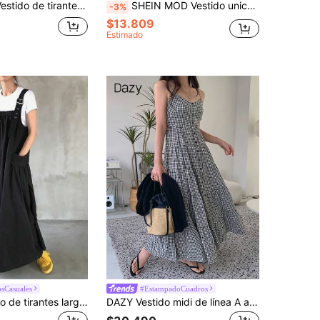
do, vestido de verano, vestidos formales de mujer, vestido de cóctel
SHEIN MOD Vestido unicolor ribete con encaje pecho con fruncido
-3%
$13.809
Estimado
sCasuales
#EstampadoCuadros
FRIFUL Vestido de tirantes largos negro para mujer, vestido veraniego de primavera
DAZY Vestido midi de línea A a cuadros con tirantes para mujer, vestidos casuales para mujer