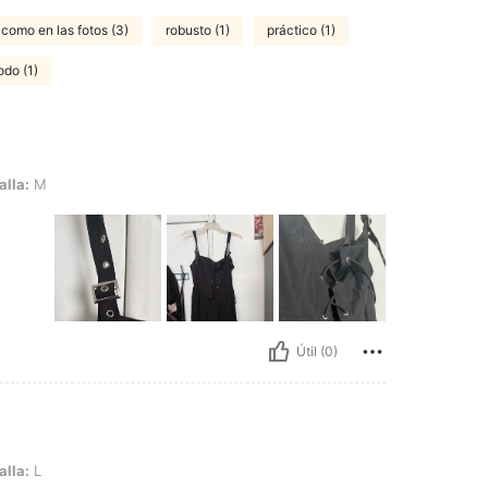
como en las fotos (3)
robusto (1)
práctico (1)
do (1)
alla:
M
Útil (0)
alla:
L