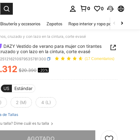
0
0
a. Press Enter to select.
Bisutería y accesorios
Zapatos
Ropa interior y ropa para dormir
Ho
nos, cruzado y con lazo en la cintura, corte evasé
DAZY Vestido de verano para mujer con tirantes
 cruzado y con lazo en la cintura, corte evasé
z251216210979535781300
(17 Comentarios)
.312
$20.390
-20%
ICE AND AVAILABILITY
US
Estándar
)
2 (M)
4 (L)
a de Tallas
u talla? Dime cuál es tu talla
imos, este producto está agotado.
AGOTADO