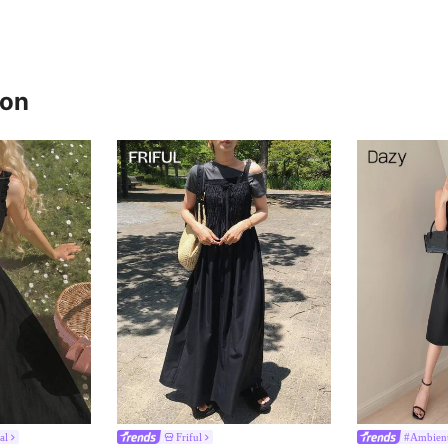
ron
al
Friful
#Ambient