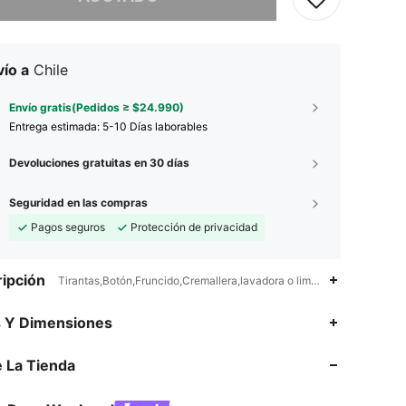
ío a
Chile
Envío gratis(Pedidos ≥ $24.990)
Entrega estimada:
5-10 Días laborables
Devoluciones gratuitas en 30 días
Seguridad en las compras
Pagos seguros
Protección de privacidad
ipción
Tirantas,Botón,Fruncido,Cremallera,lavadora o limpieza en seco prof
4,89
4.3K
947K
s Y Dimensiones
 La Tienda
4,89
4.3K
947K