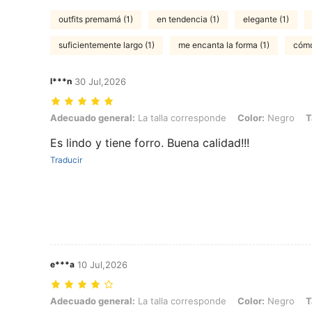
outfits premamá (1)
en tendencia (1)
elegante (1)
suficientemente largo (1)
me encanta la forma (1)
cómo
l***n
30 Jul,2026
Adecuado general: La talla corresponde, Color: Negro, Talla: M
Adecuado general:
La talla corresponde
Color:
Negro
T
Es lindo y tiene forro. Buena calidad!!!
Traducir
e***a
10 Jul,2026
Adecuado general: La talla corresponde, Color: Negro, Talla: L
Adecuado general:
La talla corresponde
Color:
Negro
T