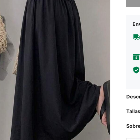
Env
Descr
Talla
Sobre