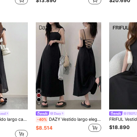
$13.890
$20.690
4
kend
Dazy
FRIFU
de espagueti sin espalda, vestido largo de manga larga para otoño
DAZY Vestido largo elegante de mujer con tirantes finos, cintura ceñida, negro, vestido de verano
-40%
$18.890
$8.514