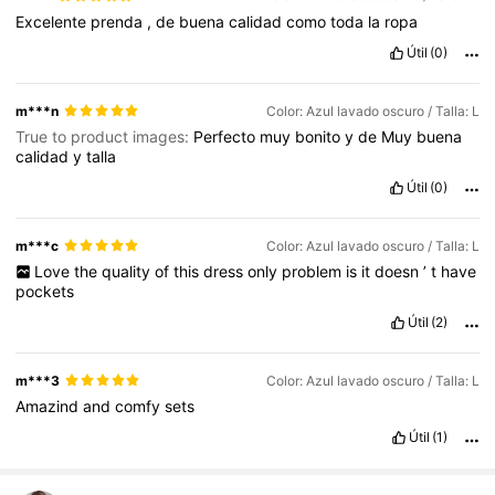
Excelente
prenda
,
de
buena
calidad
como
toda
la
ropa
Útil
(0)
m***n
Color: Azul lavado oscuro / Talla: L
True to product images:
Perfecto
muy
bonito
y
de
Muy
buena
calidad
y
talla
Útil
(0)
m***c
Color: Azul lavado oscuro / Talla: L
Love
the
quality
of
this
dress
only
problem
is
it
doesn
’
t
have
pockets
Útil
(2)
m***3
Color: Azul lavado oscuro / Talla: L
Amazind
and
comfy
sets
Útil
(1)