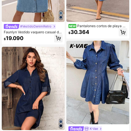
Pantalones cortos de playa ca
#VestidoDenimRetro
NEW
suales de unicolor con botones dela
30.364
Faunlyn Vestido vaquero casual de
$
nteros
diario con botones delanteros y bol
19.090
$
sillos para mujer
K-Vae