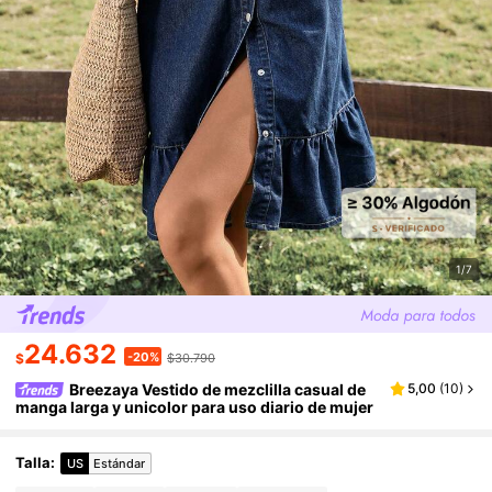
1/7
24.632
-20%
$
$30.790
Breezaya Vestido de mezclilla casual de
5,00
(
10
)
manga larga y unicolor para uso diario de mujer
Talla
:
US
Estándar