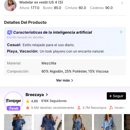
Modelar es vestir:
US 4 (S)
Altura:
177.0
Busto:
85.0
Cintura:
60.0
Caderas:
90.0
Detalles Del Producto
Características de la inteligencia artificial
Escrito basado en detalles
Casual:
Estilo relajado para el uso diario.
Playa, Vacación:
Un look playero con un encanto natural.
616K Seguidores
4,86
Material:
Mezclilla
Composición:
60% Algodón, 25% Poliéster, 15% Viscosa
616K Seguidores
4,86
Ver más
Breezaya
Seguir
616K Seguidores
4,86
m***h
pagó
Hace 1 día
9.6M Vendido recientemente
4.7M Recompra
Increment
616K Seguidores
4,86