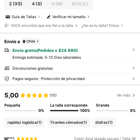
2
(XS)
4
(S)
6
(M)
8/10
(L)
Guía de Tallas
Verificar mi tamaño
100%
encontró que era fiel a la talla
¿No es tu talla? Dinos
Envío a
Chile
Envío gratis(Pedidos ≥ $24.990)
Entrega estimada:
5-10 Días laborables
Devoluciones gratuitas
Pagos seguros · Protección de privacidad
5,00
(10)
Ver más
Pequeña
La talla corresponde
Grande
0%
100%
0%
rapidez logística
(1)
Tirantes cómodos
(1)
disfraz
(1)
M***.
Color: Azul lavado oscuro / Talla: M