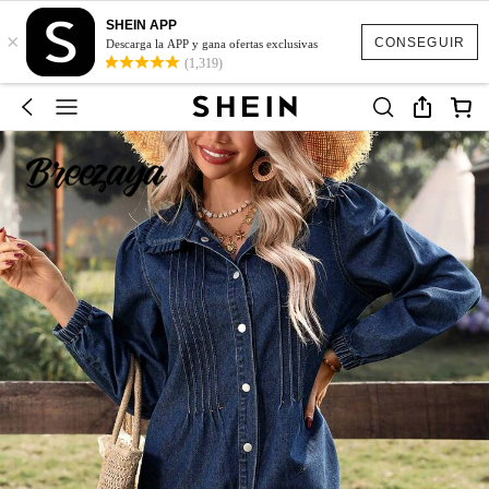
SHEIN APP
×
CONSEGUIR
Descarga la APP y gana ofertas exclusivas
(1,319)