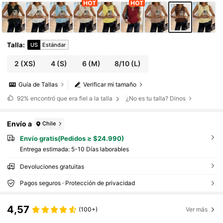
Talla
:
US
Estándar
2
(XS)
4
(S)
6
(M)
8/10
(L)
Guía de Tallas
Verificar mi tamaño
92%
encontró que era fiel a la talla
¿No es tu talla? Dinos
Envío a
Chile
Envío gratis(Pedidos ≥ $24.990)
Entrega estimada:
5-10 Días laborables
Devoluciones gratuitas
Pagos seguros · Protección de privacidad
4,57
(100+)
Ver más