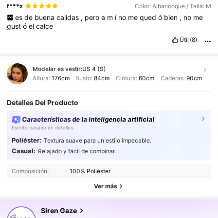
f***z
Color: Albaricoque / Talla: M
es
de
buena
calidas
,
pero
a
m
í
no
me
qued
ó
bien
,
no
me
gust
ó
el
calce
Útil
(8)
Modelar es vestir:
US 4 (S)
Altura:
176cm
Busto:
84cm
Cintura:
60cm
Caderas:
90cm
Detalles Del Producto
Características de la inteligencia artificial
Escrito basado en detalles
Poliéster:
Textura suave para un estilo impecable.
1.2M Seguidores
4,84
Casual:
Relajado y fácil de combinar.
Composición:
100% Poliéster
1.2M Seguidores
4,84
Ver más
Siren Gaze
1.2M Seguidores
4,84