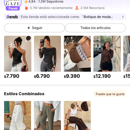
s***3
pagó
Hace 1 día
5.7M Vendido recientemente
2.5M Recompra
1.2M Seguidores
4,84
Esta tienda está seleccionada como
「Botique de moda」
Seguir
Todos los artículos
1.2M Seguidores
4,84
1.2M Seguidores
4,84
1.2M Seguidores
4,84
7.790
6.790
9.390
12.190
1
$
$
$
$
$
Estilos Combinados
1.2M Seguidores
4,84
Puede que te guste
1.2M Seguidores
4,84