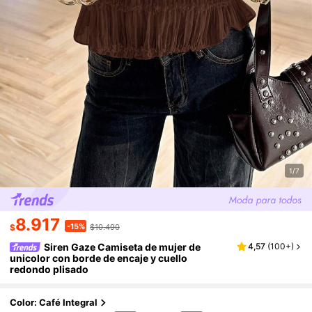
1/7
8.917
-15%
$
$10.490
Siren Gaze Camiseta de mujer de
4,57
(
100+
)
unicolor con borde de encaje y cuello
redondo plisado
Color: Café Integral