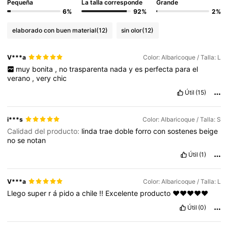
Pequeña
La talla corresponde
Grande
6%
92%
2%
elaborado con buen material
(12)
sin olor
(12)
V***a
Color: Albaricoque / Talla: L
muy
bonita
,
no
trasparenta
nada
y
es
perfecta
para
el
verano
,
very
chic
Útil
(15)
i***s
Color: Albaricoque / Talla: S
Calidad del producto:
linda
trae
doble
forro
con
sostenes
beige
no
se
notan
Útil
(1)
V***a
Color: Albaricoque / Talla: L
Llego
super
r
á
pido
a
chile
!!
Excelente
producto
❤️❤️❤️❤️❤️
Útil
(0)