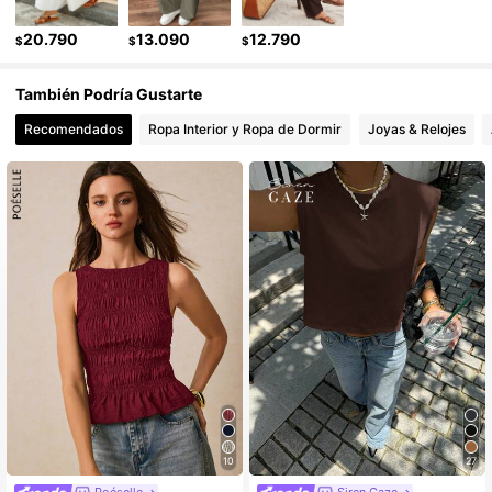
1.2M Seguidores
4,84
20.790
13.090
12.790
$
$
$
1.2M Seguidores
4,84
También Podría Gustarte
Recomendados
Ropa Interior y Ropa de Dormir
Joyas & Relojes
10
27