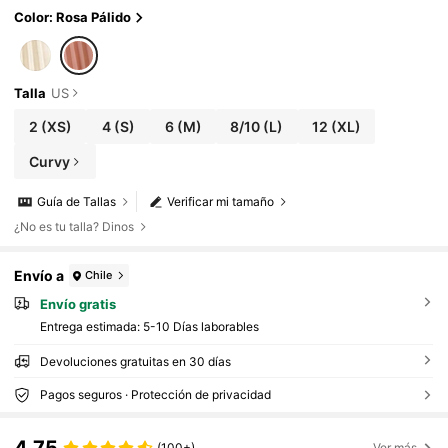
Color: Rosa Pálido
Talla
US
2
(XS)
4
(S)
6
(M)
8/10
(L)
12
(XL)
Curvy
Guía de Tallas
Verificar mi tamaño
¿No es tu talla? Dinos
Envío a
Chile
Envío gratis
Entrega estimada:
5-10 Días laborables
Devoluciones gratuitas en 30 días
Pagos seguros · Protección de privacidad
4,75
(100+)
Ver más