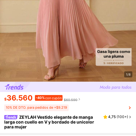
1/8
36.560
-40%
con cupón
$
$60.590
10% DE DTO. para pedidos de +$9.219
ZEYLAH Vestido elegante de manga
4,75
(
100+
)
larga con cuello en V y bordado de unicolor
para mujer