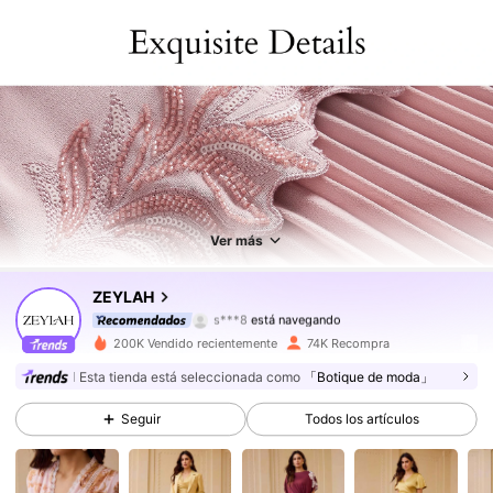
434K Seguidores
4,83
434K Seguidores
4,83
Ver más
434K Seguidores
4,83
ZEYLAH
s***8
está navegando
434K Seguidores
4,83
200K Vendido recientemente
74K Recompra
434K Seguidores
Esta tienda está seleccionada como
「Botique de moda」
4,83
Seguir
Todos los artículos
434K Seguidores
4,83
434K Seguidores
4,83