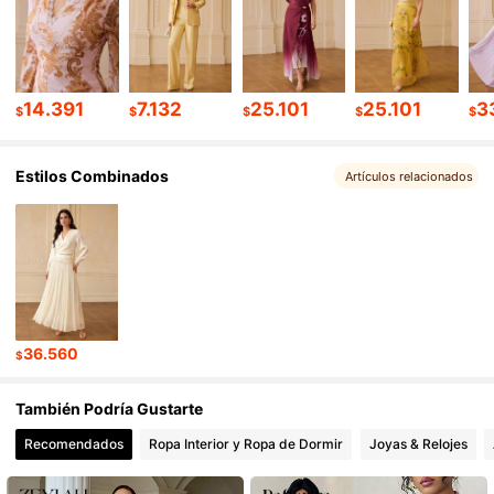
434K Seguidores
4,83
434K Seguidores
4,83
14.391
7.132
25.101
25.101
3
$
$
$
$
$
434K Seguidores
4,83
Estilos Combinados
Artículos relacionados
434K Seguidores
4,83
36.560
$
También Podría Gustarte
Recomendados
Ropa Interior y Ropa de Dormir
Joyas & Relojes