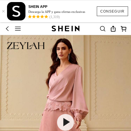
SHEIN APP
×
CONSEGUIR
Descarga la APP y gana ofertas exclusivas
(1,319)