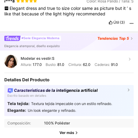
r***8
Color: Rosa Pálido / Talla: S
Elegant
dress
and
true
to
size
color
same
as
picture
but
it
’
s
like
that
because
of
the
light
highly
recommended
Útil
(3)
Tendencias
Top 5
#Serie Elegancia Moderna
Elegancia atemporal, diseño exquisito
Modelar es vestir:
S
Altura:
177.0
Busto:
81.0
Cintura:
62.0
Caderas:
91.0
Detalles Del Producto
Características de la inteligencia artificial
Escrito basado en detalles
Tela tejida:
Textura tejida impecable con un estilo refinado.
Elegante:
Un look elegante y refinado.
Composición:
100% Poliéster
Ver más