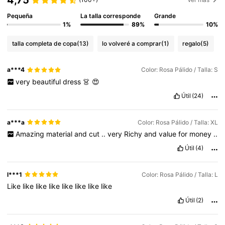
Pequeña
La talla corresponde
Grande
1%
89%
10%
talla completa de copa
(13)
lo volveré a comprar
(1)
regalo
(5)
a***4
Color: Rosa Pálido / Talla: S
very
beautiful
dress
👗
😍
Útil
(24)
a***a
Color: Rosa Pálido / Talla: XL
Amazing
material
and
cut
..
very
Richy
and
value
for
money
..
Útil
(4)
l***1
Color: Rosa Pálido / Talla: L
Like
like
like
like
like
like
like
like
Útil
(2)