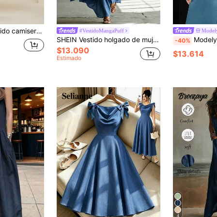
o unicolor bajo amplio
#VestidoMangaPuff
Model
SHEIN Vestido holgado de mujer con tela suave y texturizada con caída, vestido de cuello cuadrado y mangas cortas abullonadas, vestido de vacaciones de verano, vestido holgado con cintura con lazo, vestido de playa, vestido casual de mujer, ropa de verano para mujer, ropa casual de mujer, atuendo de vacaciones de verano
Modelyn Vestido largo de noc
-40%
$13.090
$13.614
Estimado
4