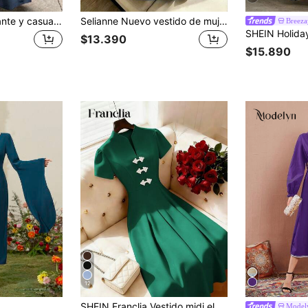
Vestido largo elegante y casual sin mangas con cuello redondo y línea A con bolsillos, nueva llegada de verano para mujer
Selianne Nuevo vestido de mujer de largo medio con diseño elegante y versátil, con tirantes para el hombro, lazo, unicolor, tejido de lino con textura, cintura fruncida en la parte trasera y falda en línea A
Breeza
$13.390
$15.890
12
SHEIN Franclia Vestido midi elegante para mujer con manga de pétalo, cintura con botones, verde oscuro, de verano, estilo retro, para invitada de boda, manga corta, con pliegues, nueva colección
Model