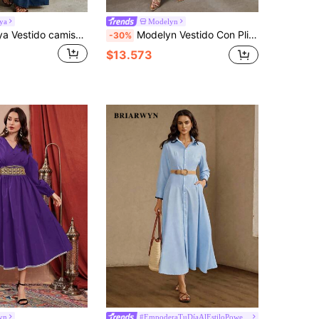
ya
Modelyn
SHEIN Holidaya Vestido camisero largo sin mangas de unicolor con botones simples y múltiples bolsillos casual para mujer
Modelyn Vestido Con Pliegues Y Cuello De Muesca Para Mujer
-30%
$13.573
yn
#EmpoderaTuDíaAlEstiloPowerMom