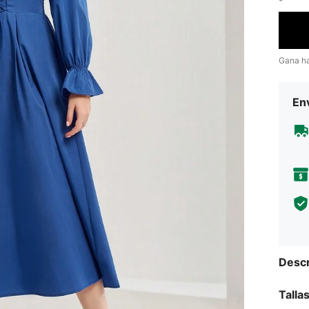
Gana h
Env
Descr
Talla