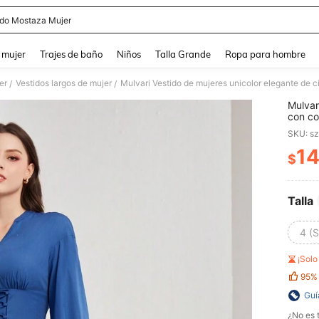
ido Mostaza Mujer
and down arrow keys to navigate search Búsqueda reciente and Busca y Encuentr
 mujer
Trajes de baño
Niños
Talla Grande
Ropa para hombre
er
Vestidos largos de mujer
Mulvari Vestido de mujeres unicolor elegante de c
/
/
Mulvar
con c
SKU: s
14
$
PR
Talla
4 (S
¡Sol
95%
Guí
¿No es t