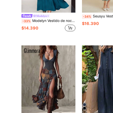
Seusyu Vestido camiser
Modelyn
-34%
Modelyn Vestido de noche largo con mangas de linterna y parche de cinturón tejido
-33%
$16.390
$14.390