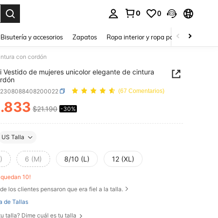
0
0
a. Press Enter to select.
Bisutería y accesorios
Zapatos
Ropa interior y ropa para dormir
Ho
intura con cordón
i Vestido de mujeres unicolor elegante de cintura
ordón
z2308088408200022
(67 Comentarios)
.833
$21.190
-30%
ICE AND AVAILABILITY
US Talla
)
6 (M)
8/10 (L)
12 (XL)
o quedan 10!
de los clientes pensaron que era fiel a la talla.
a de Tallas
u talla? Dime cuál es tu talla