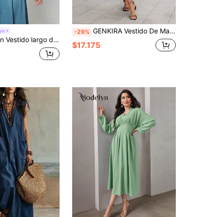
GENKIRA Vestido De Manga Larga Con Dobladillo Plisado Y Ribete De Volantes Sin Cinturón
yn
-29%
he en línea A con cinturón y detalle de ribete tejido para mujeres
$17.175