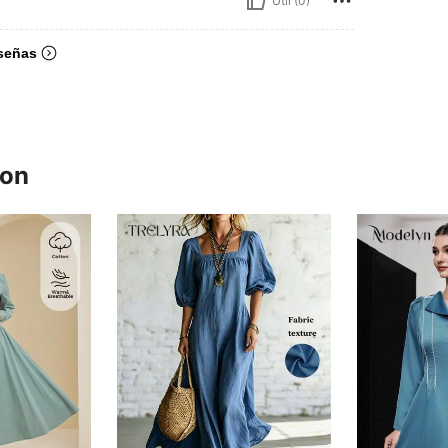
Útil (0)
señas
ron