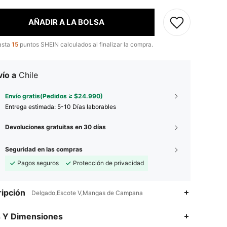
AÑADIR A LA BOLSA
asta
15
puntos SHEIN calculados al finalizar la compra.
ío a
Chile
Envío gratis(Pedidos ≥ $24.990)
Entrega estimada:
5-10 Días laborables
Devoluciones gratuitas en 30 días
Seguridad en las compras
Pagos seguros
Protección de privacidad
ipción
Delgado,Escote V,Mangas de Campana
4,94
611
381K
s Y Dimensiones