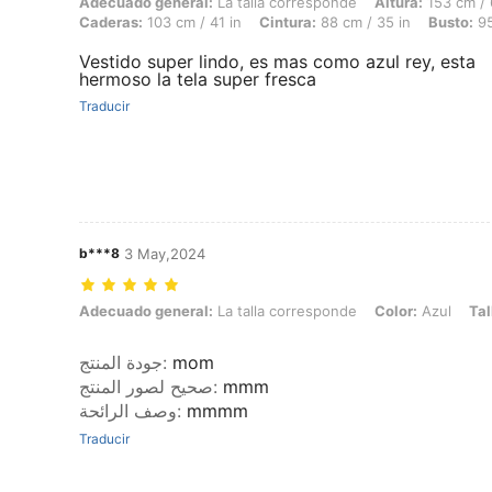
Adecuado general: La talla corresponde, Altura: 153 cm / 60 in, Peso: 
Adecuado general:
La talla corresponde
Altura:
153 cm / 
Caderas:
103 cm / 41 in
Cintura:
88 cm / 35 in
Busto:
95
Vestido super lindo, es mas como azul rey, esta
hermoso la tela super fresca
Traducir
b***8
3 May,2024
Adecuado general: La talla corresponde, Color: Azul, Talla: L
Adecuado general:
La talla corresponde
Color:
Azul
Tal
جودة المنتج
:
mom
صحيح لصور المنتج
:
mmm
وصف الرائحة
:
mmmm
Traducir