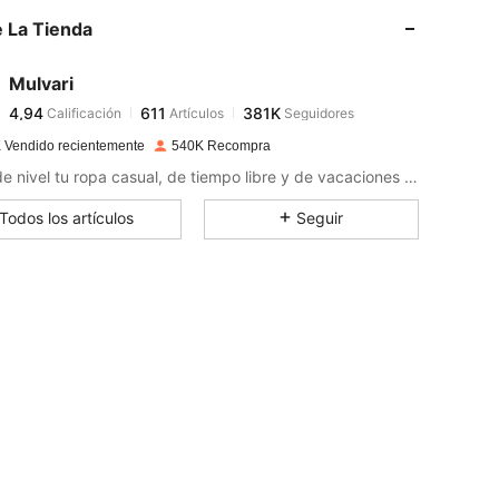
 La Tienda
4,94
611
381K
Mulvari
4,94
611
381K
Calificación
Artículos
Seguidores
s***g
pagó
Hace 1 día
 Vendido recientemente
540K Recompra
4,94
611
381K
Sube de nivel tu ropa casual, de tiempo libre y de vacaciones con esta colección versátil y cómoda.
Todos los artículos
Seguir
4,94
611
381K
4,94
611
381K
4,94
611
381K
4,94
611
381K
4,94
611
381K