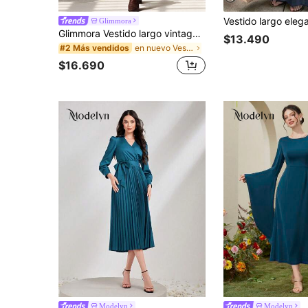
Glimmora
Glimmora Vestido largo vintage para mujer con escote en V profundo y abertura alta
$13.490
en nuevo Vestidos largos de mujer
#2 Más vendidos
$16.690
Modelyn
Modelyn