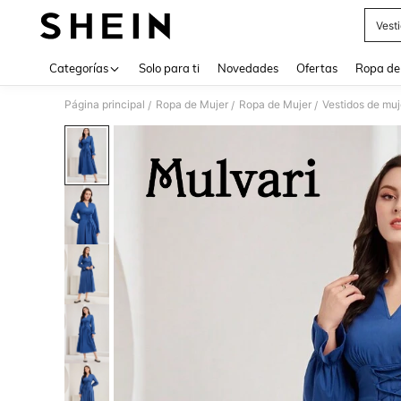
Vest
Use up 
Categorías
Solo para ti
Novedades
Ofertas
Ropa de
Página principal
Ropa de Mujer
Ropa de Mujer
Vestidos de muj
/
/
/