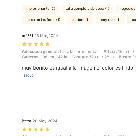
impresionante (3)
talla completa de copa (1)
negocios 
como en las fotos (1)
lo adoro (1)
muy cool (1)
acc
m***1
18 Mar,2024
Adecuado general: La talla corresponde, Altura: 165 cm / 65 in, Peso: 
Adecuado general:
La talla corresponde
Altura:
165 cm / 
Caderas:
106 cm / 42 in
Cintura:
72 cm / 28 in
Busto:
96
muy bonito es igual a la imagen el color es lindo
Traducir
j***e
26 May,2024