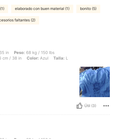
(1)
elaborado con buen material (1)
bonito (5)
esorios faltantes (2)
68 kg / 150 lbs, Caderas: 106 cm / 42 in, Cintura: 72 cm / 28 in, Busto: 96 cm / 38 
65 in
Peso:
68 kg / 150 lbs
 cm / 38 in
Color:
Azul
Talla:
L
Útil (3)