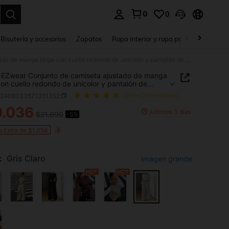
0
0
a. Press Enter to select.
Bisutería y accesorios
Zapatos
Ropa interior y ropa para dormir
Ho
SHEIN EZwear Conjunto de camiseta ajustado de manga larga con cuello redondo de unicolor y pantalón de chándal para mujer
EZwear Conjunto de camiseta ajustado de manga
con cuello redondo de unicolor y pantalón de
l para mujer
z2408033671351352
(500+ Comentarios)
0.036
¡Últimos 3 días
$21.090
-5%
ICE AND AVAILABILITY
s Extra de $1.054
:
Gris Claro
Imagen grande