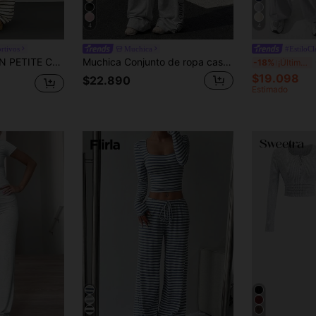
4
4
rtivos
Muchica
#EstiloCl
a de cuello en V a rayas negras y blancas & pantalones de cintura elástica, conjunto de suéter casual de otoño e invierno cómodo, para mujeres de talla pequeña
Muchica Conjunto de ropa casual y de uso doméstico de unicolor con cuello redondo, manga corta y ajustado, con estampado para mujeres, para verano
Co
-18%
¡Últimos 3 días
$19.098
$22.890
Estimado