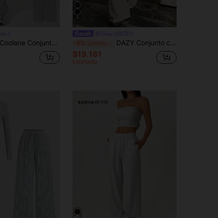
9
ean
Dazy SPICE
olane Conjunto de ropa de calle de primavera/verano para mujer con estilo, parte superior de tirantes finos con diseño de bloques de color + pantalones de color contrastante
DAZY Conjunto casual de 2 piezas de unicolor para mujer - Pantalones de pierna recta y top básico, adecuado para uso al aire libre y ropa de estar en casa, primavera/verano/otoño
-5%
¡Últimos 3 días
$19.181
Estimado