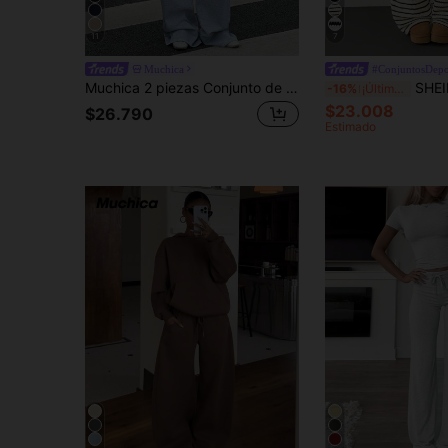
11
7
Muchica
#ConjuntosDepo
Muchica 2 piezas Conjunto de mujer casual minimalista, Sudadera y pantalón de chándal de mujer para otoño/invierno, versátil para uso diario
SHEIN PETITE Conjunto de 2 piezas para mujer con camiseta de manga larg
-16%
¡Últimos 3 días
$23.008
$26.790
Estimado