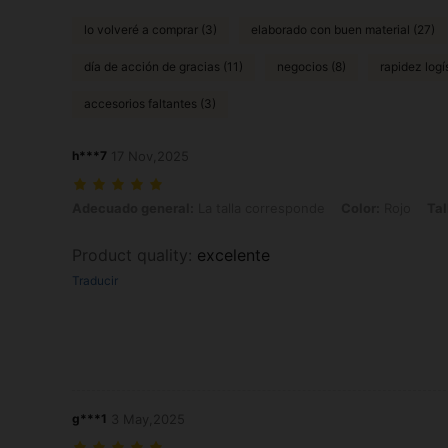
lo volveré a comprar (3)
elaborado con buen material (27)
día de acción de gracias (11)
negocios (8)
rapidez logí
accesorios faltantes (3)
h***7
17 Nov,2025
Adecuado general: La talla corresponde, Color: Rojo, Talla: M
Adecuado general:
La talla corresponde
Color:
Rojo
Tal
Product quality
:
excelente
Traducir
g***1
3 May,2025