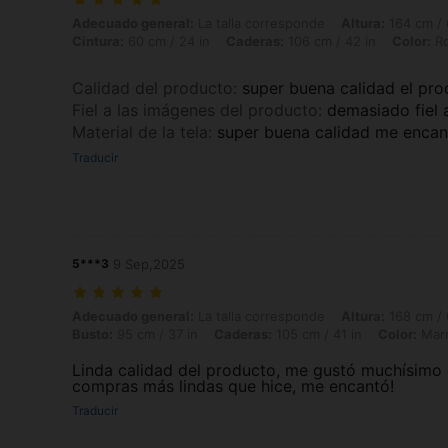
Adecuado general: La talla corresponde, Altura: 164 cm / 65 in, Peso: 
Adecuado general:
La talla corresponde
Altura:
164 cm / 
Cintura:
60 cm / 24 in
Caderas:
106 cm / 42 in
Color:
Ro
Calidad del producto
:
super buena calidad el pr
Fiel a las imágenes del producto
:
demasiado fiel 
Material de la tela
:
super buena calidad me encan
Traducir
5***3
9 Sep,2025
Adecuado general: La talla corresponde, Altura: 168 cm / 66 in, Peso: 
Adecuado general:
La talla corresponde
Altura:
168 cm / 
Busto:
95 cm / 37 in
Caderas:
105 cm / 41 in
Color:
Mar
Linda calidad del producto, me gustó muchísimo e
compras más lindas que hice, me encantó!
Traducir