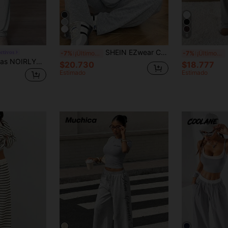
4
6
SHEIN EZwear Conjunto de ocio de mujer minimalista y casual con estampado floral gris, adecuado para el verano
S
rtivos
-7%
¡Últimos 3 días
-7%
¡Últimos 3 días
Conjunto de 2 piezas NOIRLYN para mujer, estilo Y2K primavera/verano, camiseta ajustada de manga larga de color liso y pantalones largos con cordón, casual y elegante
$20.730
$18.777
Estimado
Estimado