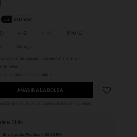
US
Estándar
S)
4 (S)
6 (M)
8/10 (L)
Curvy
de los clientes pensaron que era fiel a la talla.
a de Tallas
u talla? Dime cuál es tu talla
AÑADIR A LA BOLSA
asta
21
puntos SHEIN calculados al finalizar la compra.
ío a
Chile
Envío gratis(Pedidos ≥ $24.990)