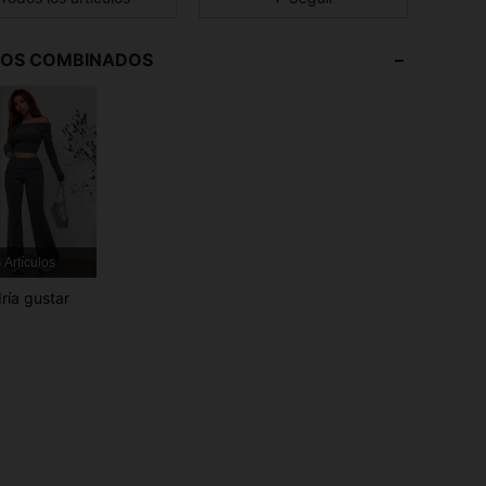
4,91
17K
1.9M
LOS COMBINADOS
4,91
17K
1.9M
4,91
17K
1.9M
4,91
17K
1.9M
 Artículos
4,91
17K
1.9M
ría gustar
4,91
17K
1.9M