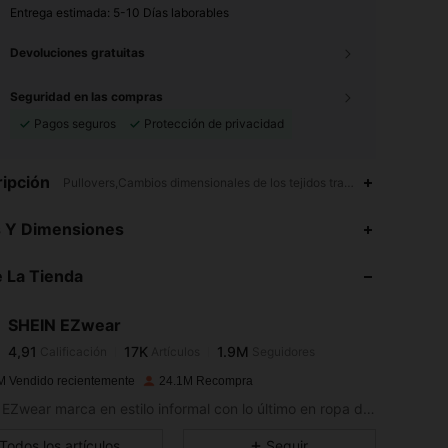
Entrega estimada:
5-10 Días laborables
Devoluciones gratuitas
Seguridad en las compras
Pagos seguros
Protección de privacidad
ipción
Pullovers,Cambios dimensionales de los tejidos tras el lavado domés
4,91
17K
1.9M
s Y Dimensiones
 La Tienda
4,91
17K
1.9M
SHEIN EZwear
4,91
17K
1.9M
Calificación
Artículos
Seguidores
c***z
pagó
Hace 1 día
M Vendido recientemente
24.1M Recompra
4,91
17K
1.9M
SHEIN EZwear marca en estilo informal con lo último en ropa desenfadada.
Todos los artículos
Seguir