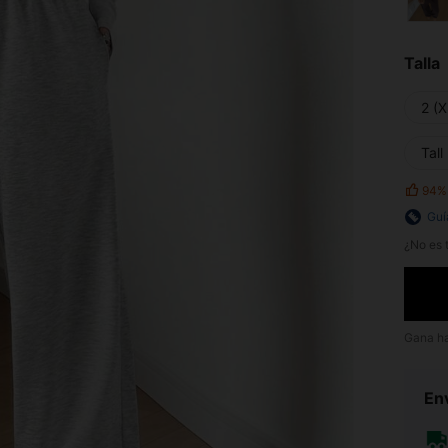
Talla
2 (X
Tall
94%
Guí
¿No es t
Gana h
Env