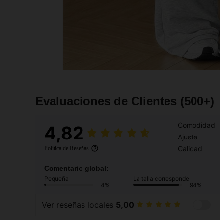
Evaluaciones de Clientes
(500+)
Comodidad
4,82
Ajuste
Calidad
Política de Reseñas
Comentario global:
Pequeña
La talla corresponde
4%
94%
Ver reseñas locales
5,00