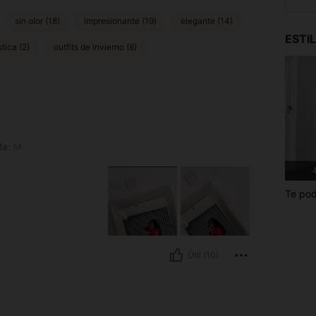
sin olor (18)
impresionante (19)
elegante (14)
ESTI
stica (2)
outfits de invierno (8)
la:
M
4
Te pod
Útil (10)