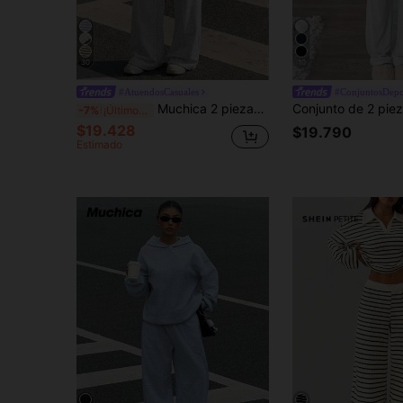
30
10
#AtuendosCasuales
#ConjuntosDepo
Muchica 2 piezas/Set Ropa de estar en casa de punto gris claro para mujer, conjuntos de 2 piezas, conjuntos de pantalones casuales de ocio, vacaciones, entrenamiento, verano
-7%
¡Últimos 3 días
$19.428
$19.790
Estimado