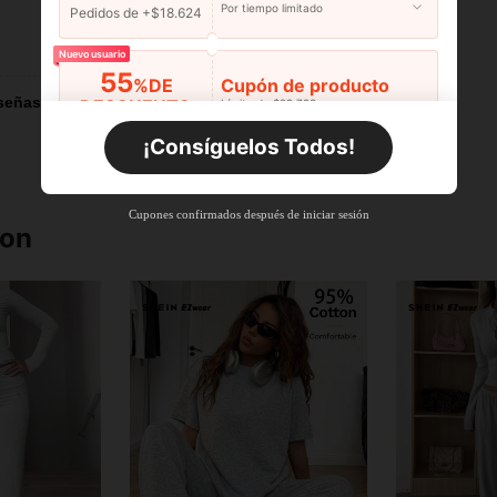
Por tiempo limitado
Pedidos de +$18.624
Útil (3)
Nuevo usuario
55
%DE
Cupón de producto
señas
DESCUENTO
Límite de $29.798
Por tiempo limitado
Pedidos de +$27.936
¡Consíguelos Todos!
Nuevo usuario
55
%DE
Cupón de producto
Cupones confirmados después de iniciar sesión
DESCUENTO
Límite de $27.936
ron
Por tiempo limitado
Pedidos de +$37.248
Nuevo usuario
57
%DE
Cupón de producto
DESCUENTO
Límite de $32.592
Por tiempo limitado
Pedidos de +$46.560