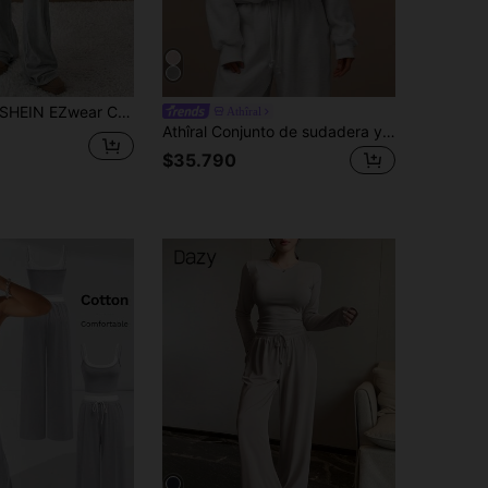
HEIN EZwear Conjunto de chaqueta ajustada y pantalones de color gris claro, traje casual para mujer, atuendo primaveral
Athîral
Athîral Conjunto de sudadera y pantalones de unicolor de manga larga para mujer, otoño/invierno
$35.790