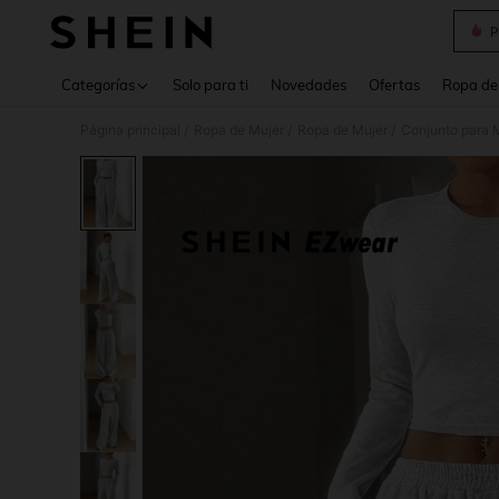
P
Use up 
Categorías
Solo para ti
Novedades
Ofertas
Ropa de
Página principal
Ropa de Mujer
Ropa de Mujer
Conjunto para 
/
/
/