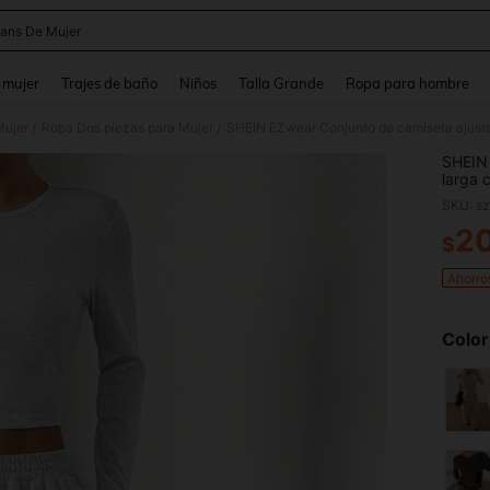
ans De Mujer
and down arrow keys to navigate search Búsqueda reciente and Busca y Encuentr
 mujer
Trajes de baño
Niños
Talla Grande
Ropa para hombre
Mujer
Ropa Dos piezas para Mujer
/
/
SHEIN 
larga 
chánda
SKU: s
2
$
PR
Ahorro
Color