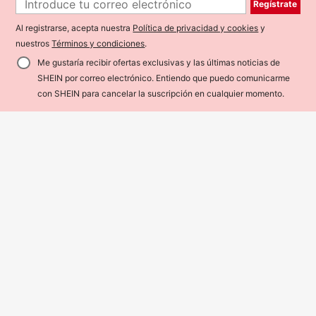
Regístrate
Al registrarse, acepta nuestra
Política de privacidad y cookies
y
nuestros
Términos y condiciones
.
Me gustaría recibir ofertas exclusivas y las últimas noticias de
SHEIN por correo electrónico. Entiendo que puedo comunicarme
¡44% DE DESCUENTO!
AÑADIR A LA BOLSA
con SHEIN para cancelar la suscripción en cualquier momento.
6
Vestido de mezclilla casual de prim
avera para mujer con botones front
29.290
#VestidoDenimRetro
$
ales, sin mangas y cintura elástica
MOTF PREMIUM VESTIDO VAQUE
de unicolor
RO CASUAL PARA MUJER PARA IR
36.351
$
-10%
Estimado
AL TRABAJO, PRIMAVERA/VERAN
O, SIN CINTURÓN INCLUIDO