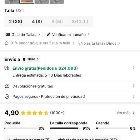
Talla
US
2
(XS)
4
(S)
6
(M)
8/10
(L)
Guía de Tallas
Verificar mi tamaño
91%
encontró que era fiel a la talla
¿No es tu talla? Dinos
Envío a
Chile
Envío gratis(Pedidos ≥ $24.990)
Entrega estimada:
5-10 Días laborables
Devoluciones gratuitas
Pagos seguros · Protección de privacidad
4,90
(1000+)
Ver más
Pequeña
La talla corresponde
Grande
3%
91%
6%
lo volveré a comprar
(7)
elaborado con buen material
(67)