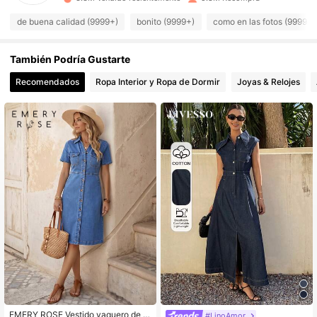
de buena calidad (9999+)
bonito (9999+)
como en las fotos (9999+)
901K Seguidores
4,92
También Podría Gustarte
901K Seguidores
4,92
Recomendados
Ropa Interior y Ropa de Dormir
Joyas & Relojes
901K Seguidores
4,92
901K Seguidores
4,92
901K Seguidores
4,92
901K Seguidores
4,92
901K Seguidores
4,92
EMERY ROSE Vestido vaquero de m
#LinoAmor