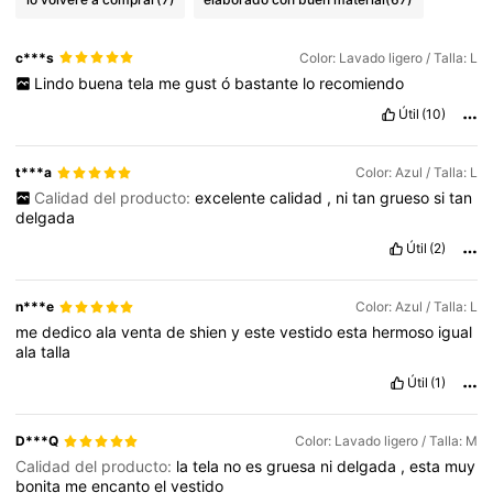
c***s
Color: Lavado ligero / Talla: L
Lindo
buena
tela
me
gust
ó
bastante
lo
recomiendo
Útil
(10)
t***a
Color: Azul / Talla: L
Calidad del producto:
excelente
calidad
,
ni
tan
grueso
si
tan
delgada
Útil
(2)
n***e
Color: Azul / Talla: L
me
dedico
ala
venta
de
shien
y
este
vestido
esta
hermoso
igual
ala
talla
Útil
(1)
D***Q
Color: Lavado ligero / Talla: M
Calidad del producto:
la
tela
no
es
gruesa
ni
delgada
,
esta
muy
bonita
me
encanto
el
vestido