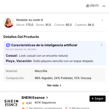
Útil
(1)
Modelar es vestir:
S
Altura:
175.0
Busto:
91.0
Cintura:
65.0
Caderas:
94.0
Detalles Del Producto
Características de la inteligencia artificial
Escrito basado en detalles
Casual:
Look casual con un encanto natural.
Playa, Vacación:
Estilo playero sencillo con un toque relajado.
Material:
Mezclilla
901K Seguidores
4,92
Composición:
66% Algodón, 24% Poliéster, 10% Viscosa
Ver más
901K Seguidores
4,92
SHEIN Essnce
Seguir
901K Seguidores
4,92
3.3M Vendido recientemente
5.8M Recompra