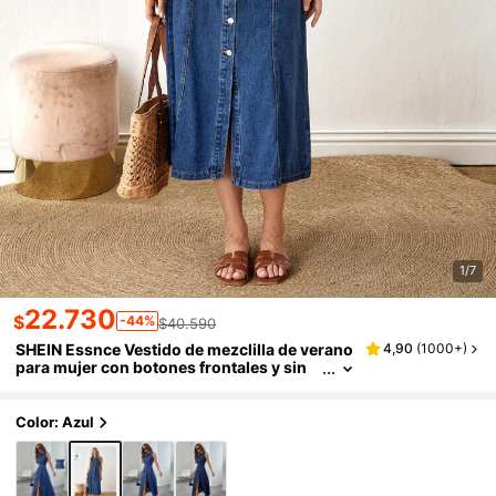
1/7
22.730
$
-44%
$40.590
SHEIN Essnce Vestido de mezclilla de verano
4,90
(
1000+
)
para mujer con botones frontales y sin
mangas de unicolor
Color: Azul