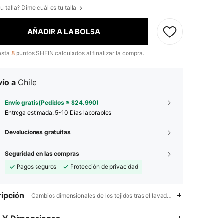
u talla? Dime cuál es tu talla
AÑADIR A LA BOLSA
asta
8
puntos SHEIN calculados al finalizar la compra.
ío a
Chile
Envío gratis(Pedidos ≥ $24.990)
Entrega estimada:
5-10 Días laborables
Devoluciones gratuitas
Seguridad en las compras
Pagos seguros
Protección de privacidad
ipción
Cambios dimensionales de los tejidos tras el lavado doméstico,Asimé
4,86
17K
1.8M
s Y Dimensiones