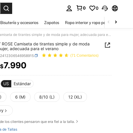
0
0
a. Press Enter to select.
Bisutería y accesorios
Zapatos
Ropa interior y ropa para dormir
Ho
EMERY ROSE Camiseta de tirantes simple y de moda para mujer, adecuada para el verano
ROSE Camiseta de tirantes simple y de moda
ujer, adecuada para el verano
z2412306546958915
(71 Comentarios)
7.990
$
ICE AND AVAILABILITY
US
Estándar
)
6 (M)
8/10 (L)
12 (XL)
vy
de los clientes pensaron que era fiel a la talla.
a de Tallas