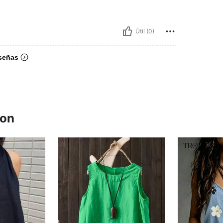
Útil (0)
señas
ron