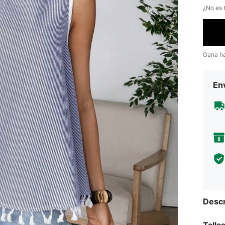
¿No es t
Gana h
Env
Descr
Talla