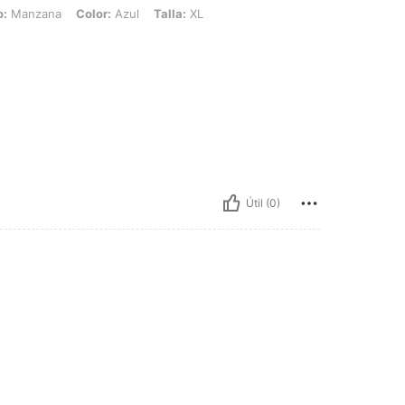
 Color: Azul, Talla: XL
o:
Manzana
Color:
Azul
Talla:
XL
Útil (0)