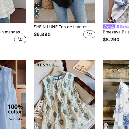
13
SHEIN LUNE Top de tirantes sin mangas para mujer, de moda para el verano
Breeza
Livesso Camiseta sin mangas de algodón con cuello redondo, estampado floral completo, para vacaciones de verano de uso casual
$6.890
$8.290