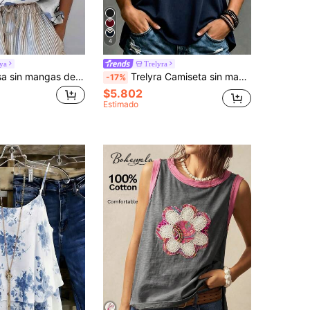
4
ya
Trelyra
Breezaya Blusa sin mangas de mujer con cuello de barco y estampado de hojas y flores, adecuada para uso casual y de vacaciones
Trelyra Camiseta sin mangas de mujer de cuello en V holgado a rayas, con diseño de espalda descubierta y lazo, adecuada para uso en la calle y vacaciones en primavera/verano
-17%
$5.802
Estimado