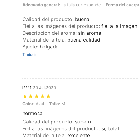
Adecuado general: La talla corresponde, Forma del cuerpo: Manzana,
Adecuado general:
La talla corresponde
Forma del cuerp
Calidad del producto
:
buena
Fiel a las imágenes del producto
:
fiel a la imagen
Descripción del aroma
:
sin aroma
Material de la tela
:
buena calidad
Ajuste
:
holgada
Traducir
l***1
25 Jul,2025
Color: Azul, Talla: M
Color:
Azul
Talla:
M
hermosa
Calidad del producto
:
superrr
Fiel a las imágenes del producto
:
si, total
Material de la tela
:
excelente