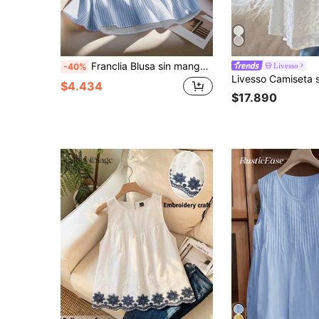
Franclia Blusa sin mangas elegante y de moda a rayas para mujer
Livesso
-40%
$4.434
$17.890