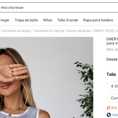
 Mezclilla Mujer
and down arrow keys to navigate search Búsqueda reciente and Busca y Encuentr
 mujer
Trajes de baño
Niños
Talla Grande
Ropa para hombre
& Camisetas de Mujer
Camisetas & Tops de Tirantes de Mujer
/
/
EMERY 
para m
SKU: s
Desde
PR
Talla
4 (S
Cur
91%
Guí