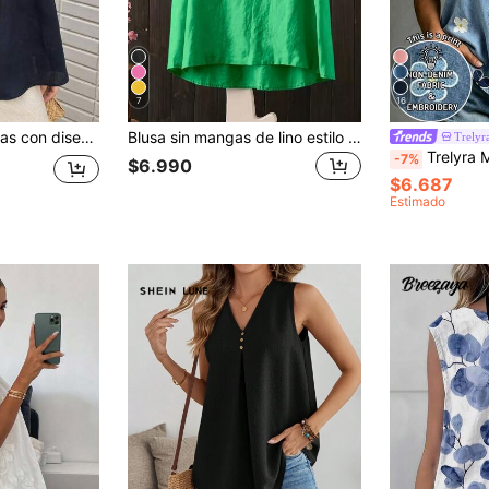
7
16
undo en V, cintura con lazo, para mujer en verano
Blusa sin mangas de lino estilo bohemio para mujer, top verde casual y suelto, blusa de verano hecha a mano, adecuada para la playa, la vida diaria y el uso vacacional
Trelyr
Trelyra Moda Casual, Estampado Floral con 
-7%
$6.990
$6.687
Estimado