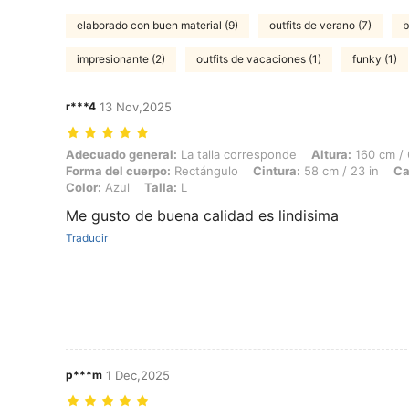
elaborado con buen material (9)
outfits de verano (7)
b
impresionante (2)
outfits de vacaciones (1)
funky (1)
r***4
13 Nov,2025
Adecuado general: La talla corresponde, Altura: 160 cm / 63 in, Peso:
Adecuado general:
La talla corresponde
Altura:
160 cm / 
Forma del cuerpo:
Rectángulo
Cintura:
58 cm / 23 in
Ca
Color:
Azul
Talla:
L
Me gusto de buena calidad es lindisima
Traducir
p***m
1 Dec,2025