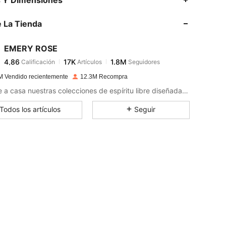
 La Tienda
4,86
17K
1.8M
EMERY ROSE
4,86
17K
1.8M
Calificación
Artículos
Seguidores
y***3
pagó
Hace 16 horas
M Vendido recientemente
12.3M Recompra
4,86
17K
1.8M
Llévate a casa nuestras colecciones de espíritu libre diseñadas para una vida sin complicaciones.
Todos los artículos
Seguir
4,86
17K
1.8M
4,86
17K
1.8M
4,86
17K
1.8M
4,86
17K
1.8M