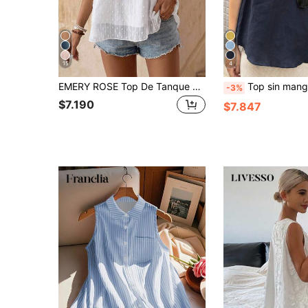
15
4
EMERY ROSE Top De Tanque De Cuello Redondo Y Aplique Floral De Remiendo Para Mujer
Top sin mangas con diseño de cuello halter de escote prof
-3%
$7.190
$7.847