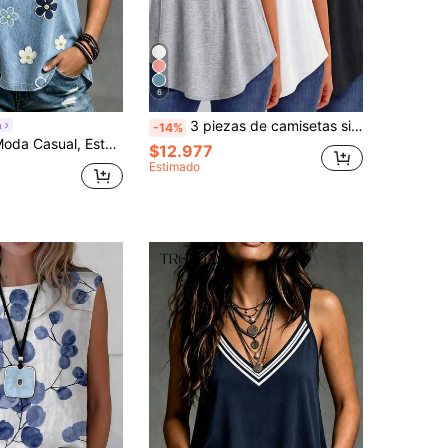
6
3 piezas de camisetas sin mangas de cuello redondo holgadas de unicolor para mujer, mezcla de poliéster, lavables a máquina, suaves para todas las estaciones, camisolas casuales de verano
a
-14%
Efecto Denim, Adecuado para Uso Diario y de Fiesta, Top de Tirantes para Mujer
$12.977
Estimado