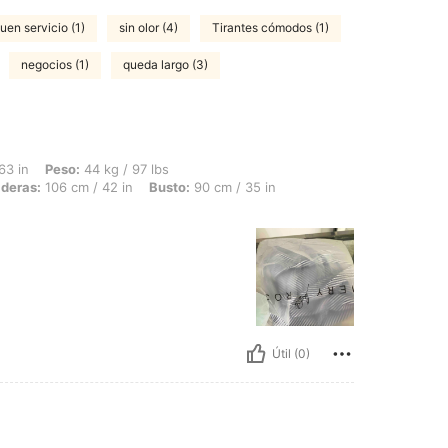
uen servicio (1)
sin olor (4)
Tirantes cómodos (1)
negocios (1)
queda largo (3)
 44 kg / 97 lbs, Forma del cuerpo: Rectángulo, Cintura: 58 cm / 23 in, Caderas: 106
63 in
Peso:
44 kg / 97 lbs
deras:
106 cm / 42 in
Busto:
90 cm / 35 in
Útil (0)