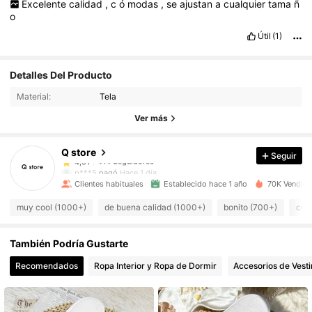
Excelente
calidad
,
c
ó
modas
,
se
ajustan
a
cualquier
tama
ñ
o
Útil
(1)
414 Seguidores
4,91
Detalles Del Producto
Material:
Tela
414 Seguidores
4,91
Ver más
Q store
Seguir
414 Seguidores
4,91
p***5
pagó
Hace 1 día
Clientes habituales
Establecido hace 1 año
70K Vendido
414 Seguidores
4,91
muy cool (1000+)
de buena calidad (1000+)
bonito (700+)
como
También Podría Gustarte
414 Seguidores
4,91
Recomendados
Ropa Interior y Ropa de Dormir
Accesorios de Vesti
414 Seguidores
4,91