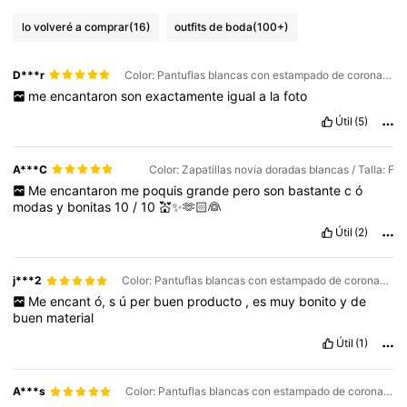
lo volveré a comprar
(16)
outfits de boda
(100+)
D***r
Color: Pantuflas blancas con estampado de corona dorada y novia de equipo. / Talla: F
me
encantaron
son
exactamente
igual
a
la
foto
Útil
(5)
A***C
Color: Zapatillas novia doradas blancas / Talla: F
Me
encantaron
me
poquis
grande
pero
son
bastante
c
ó
modas
y
bonitas
10
/
10
💒✨🫶🏻👰
Útil
(2)
j***2
Color: Pantuflas blancas con estampado de coronas verde menta y novia del equipo / Talla: F
Me
encant
ó,
s
ú
per
buen
producto
,
es
muy
bonito
y
de
buen
material
Útil
(1)
A***s
Color: Pantuflas blancas con estampado de corona dorada y novia de equipo. / Talla: F