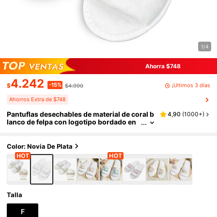
1/4
Ahorra $748
4.242
-15%
¡Últimos 3 días
$
$4.990
Ahorros Extra de $748
Pantuflas desechables de material de coral b
4,90
(
1000+
)
lanco de felpa con logotipo bordado en
plata "Novia", para uso de dama de hono
r en la boda
Color: Novia De Plata
Talla
F