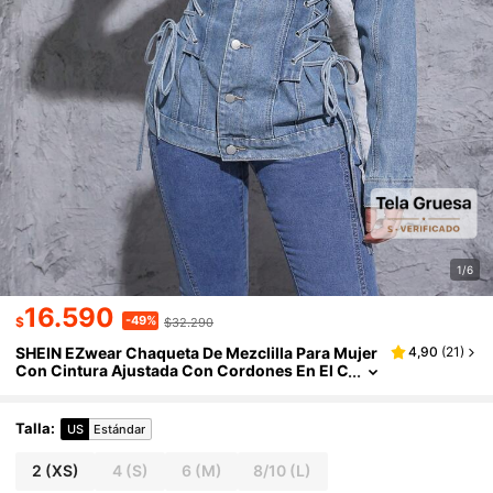
1/6
16.590
-49%
$
$32.290
SHEIN EZwear Chaqueta De Mezclilla Para Mujer
4,90
(
21
)
Con Cintura Ajustada Con Cordones En El C
ostado
Talla
:
US
Estándar
2
(XS)
4
(S)
6
(M)
8/10
(L)