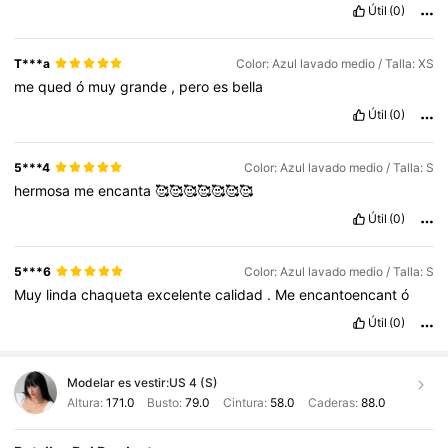
Útil
(0)
T***a
Color: Azul lavado medio / Talla: XS
me
qued
ó
muy
grande
,
pero
es
bella
Útil
(0)
5***4
Color: Azul lavado medio / Talla: S
hermosa
me
encanta
🥰🥰🥰🥰🥰🥰🥰
Útil
(0)
5***6
Color: Azul lavado medio / Talla: S
Muy
linda
chaqueta
excelente
calidad
.
Me
encantoencant
ó
Útil
(0)
Modelar es vestir:
US 4 (S)
Altura:
171.0
Busto:
79.0
Cintura:
58.0
Caderas:
88.0