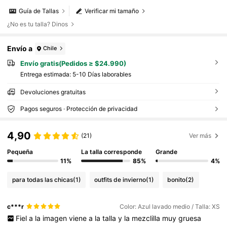
Guía de Tallas
Verificar mi tamaño
¿No es tu talla? Dinos
Envío a
Chile
Envío gratis(Pedidos ≥ $24.990)
Entrega estimada:
5-10 Días laborables
Devoluciones gratuitas
Pagos seguros · Protección de privacidad
4,90
(21)
Ver más
Pequeña
La talla corresponde
Grande
11%
85%
4%
para todas las chicas
(1)
outfits de invierno
(1)
bonito
(2)
c***r
Color: Azul lavado medio / Talla: XS
Fiel
a
la
imagen
viene
a
la
talla
y
la
mezclilla
muy
gruesa