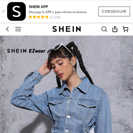
SHEIN APP
×
CONSEGUIR
Descarga la APP y gana ofertas exclusivas
(1,319)