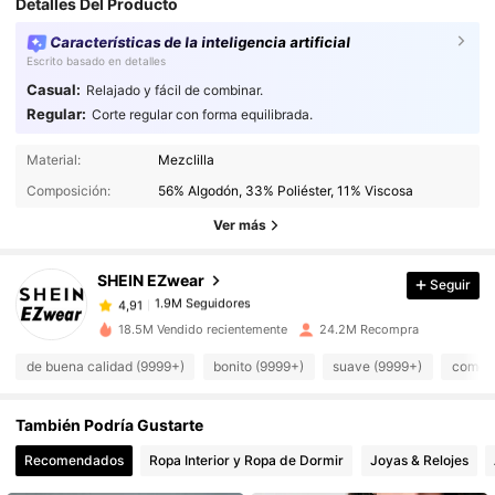
Detalles Del Producto
Características de la inteligencia artificial
Escrito basado en detalles
Casual:
Relajado y fácil de combinar.
Regular:
Corte regular con forma equilibrada.
1.9M Seguidores
4,91
Material:
Mezclilla
Composición:
56% Algodón, 33% Poliéster, 11% Viscosa
Ver más
1.9M Seguidores
4,91
SHEIN EZwear
Seguir
1.9M Seguidores
4,91
j***h
pagó
Hace 1 día
18.5M Vendido recientemente
24.2M Recompra
1.9M Seguidores
4,91
de buena calidad (9999+)
bonito (9999+)
suave (9999+)
como e
También Podría Gustarte
1.9M Seguidores
4,91
Recomendados
Ropa Interior y Ropa de Dormir
Joyas & Relojes