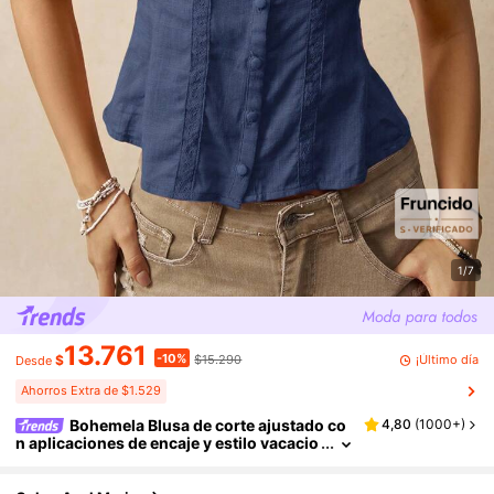
1/7
13.761
-10%
¡Último día
$
$15.290
Desde
Ahorros Extra de $1.529
Bohemela Blusa de corte ajustado co
4,80
(
1000+
)
n aplicaciones de encaje y estilo vacacio
nal, parte superior sin mangas