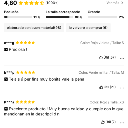
4,80
(1000+)
Ver más
Pequeña
La talla corresponde
Grande
12%
86%
2%
elaborado con buen material
(98)
lo volveré a comprar
(6)
c***g
Color: Rojo violeta / Talla: S
Preciosa
!
Útil
(57)
b***p
Color: Verde militar / Talla: M
Tela
s
ú
per
fina
muy
bonita
vale
la
pena
Útil
(21)
P***a
Color: Rojo / Talla: XS
Excelente
producto
!
Muy
buena
calidad
y
cumple
con
lo
que
mencionan
en
la
descripci
ó
n
Útil
(7)