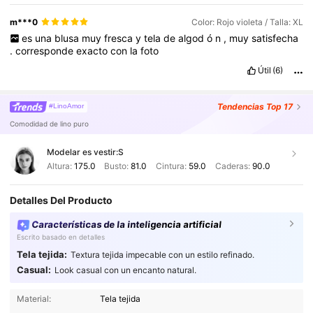
m***0
Color: Rojo violeta / Talla: XL
es
una
blusa
muy
fresca
y
tela
de
algod
ó
n
,
muy
satisfecha
.
corresponde
exacto
con
la
foto
Útil
(6)
Tendencias
Top 17
#LinoAmor
Comodidad de lino puro
Modelar es vestir:
S
Altura:
175.0
Busto:
81.0
Cintura:
59.0
Caderas:
90.0
Detalles Del Producto
Características de la inteligencia artificial
Escrito basado en detalles
Tela tejida:
Textura tejida impecable con un estilo refinado.
Casual:
Look casual con un encanto natural.
1.3M Seguidores
4,83
Material:
Tela tejida