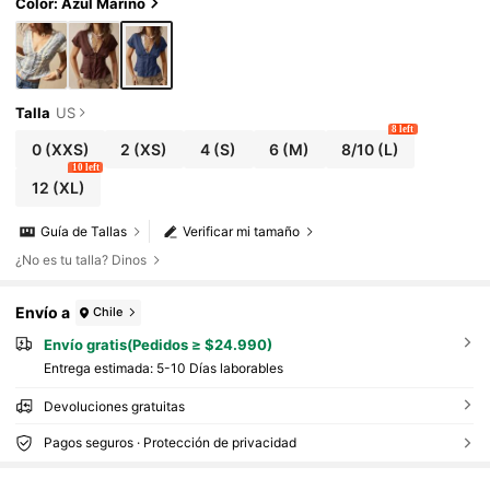
Color: Azul Marino
Talla
US
8 left
0
(XXS)
2
(XS)
4
(S)
6
(M)
8/10
(L)
10 left
12
(XL)
Guía de Tallas
Verificar mi tamaño
¿No es tu talla? Dinos
Envío a
Chile
Envío gratis(Pedidos ≥ $24.990)
Entrega estimada:
5-10 Días laborables
Devoluciones gratuitas
Pagos seguros · Protección de privacidad