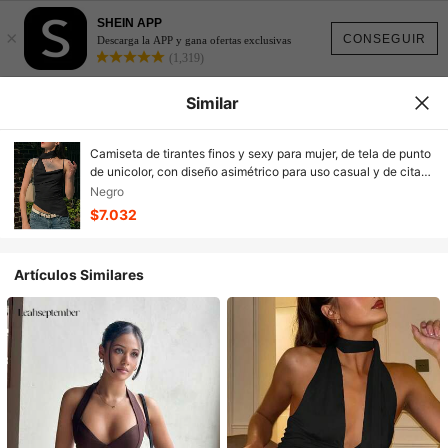
SHEIN APP
×
CONSEGUIR
Descarga la APP y gana ofertas exclusivas
(1,319)
Similar
Camiseta de tirantes finos y sexy para mujer, de tela de punto
de unicolor, con diseño asimétrico para uso casual y de citas,
color negro
Negro
$7.032
Artículos Similares