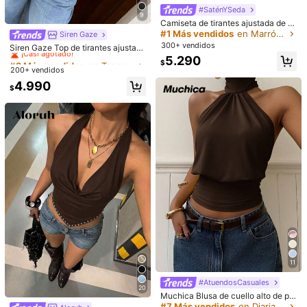
Útil
(0)
#SaténYSeda
9
Camiseta de tirantes ajustada de c
uello cuadrado de unicolor para mu
#1 Más vendidos
en Marrón Camisetas sin mangas frescas
#2 Más vendidos
en Tanque Camisetas sin mangas y camisetas sin man
Siren Gaze
A***s
Color: Negro / Talla: L
jer Vaiaye, top minimalista retro de
300+ vendidos
¡Casi agotado!
Siren Gaze Top de tirantes ajustad
unicolor, versátil casual marrón, est
A
qualidade
do
produto
é
aceit
á
vel
mas
n
ã
o
gostei
de
como
o con hombros descubiertos elegan
#2 Más vendidos
#2 Más vendidos
en Tanque Camisetas sin mangas y camisetas sin man
en Tanque Camisetas sin mangas y camisetas sin man
5.290
ética de chica limpia para el verano
$
ficou
no
corpo
.
te y casual para mujer, ropa de vera
200+ vendidos
¡Casi agotado!
¡Casi agotado!
no, adecuado para uso diario, citas,
#2 Más vendidos
en Tanque Camisetas sin mangas y camisetas sin man
4.990
reuniones, otoño/invierno/primaver
Útil
(0)
$
¡Casi agotado!
a/verano, Navidad, Año Nuevo, Ac
ción de Gracias, fiestas, bodas, pla
ya, ceremonia de graduación, mod
h***9
Color: Negro / Talla: S
a, elegante, casual, salidas, citas, c
itas, desplazamientos
Linda
Útil
(0)
z***k
Color: Negro / Talla: XS
でかかった
Útil
(0)
11
Detalles Del Producto
#AtuendosCasuales
Material:
Tela tricotada
20
Muchica Blusa de cuello alto de pu
nto color marrón chocolate para mu
#7 Más vendidos
en Diariamente Camisetas sin mangas y camisetas si