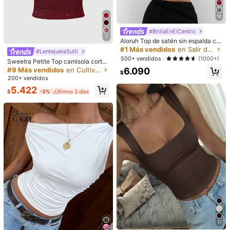
Guía de Tallas
10
¿No es tu talla? Dinos
#BrillaEnElCentro
7
Aloruh Top de satén sin espalda co
Envío a
Chile
n cuello alto para mujer, ideal para f
#1 Más vendidos
en Salir de fiesta para mujeres Camisetas sin mang
#LentejuelaSutil
iestas
500+ vendidos
(1000+)
Envío gratis(Pedidos ≥ $24.990)
Sweetra Petite Top camisola corto
de punto metálico con lentejuelas p
#9 Más vendidos
en Cultivo Camisetas sin mangas y camisetas sin ma
6.090
Entrega estimada:
5-10 Días laborables
$
ara mujer, top sexy ajustado sin esp
200+ vendidos
alda, para mujeres de talla pequeña
5.422
Devoluciones gratuitas
$
-3%
¡Últimos 3 días
Pagos seguros · Protección de privacidad
4,25
(4)
Ver más
Pequeña
La talla corresponde
Grande
0%
100%
0%
bonito
(1)
de buena calidad
(1)
p***u
Color: Negro / Talla: XS
สวยมาก
สินค้าตรงปก
ชอบมาก🥰🥰
17