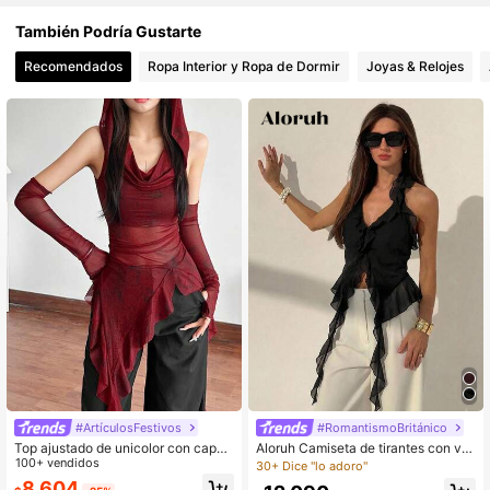
También Podría Gustarte
24K Seguidores
4,80
Recomendados
Ropa Interior y Ropa de Dormir
Joyas & Relojes
24K Seguidores
4,80
24K Seguidores
4,80
24K Seguidores
4,80
#ArtículosFestivos
#RomantismoBritánico
Top ajustado de unicolor con capuc
Aloruh Camiseta de tirantes con vol
ha y sin mangas, de malla
100+ vendidos
antes en el bajo, unicolor y diseño
30+ Dice "lo adoro"
minimalista para mujer
8.604