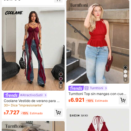
4
8
Turnttoni
Turnttoni Top sin mangas con cuell
#AtractivoSutil
o halter plisado, espalda descubiert
6.921
Coolane Vestido de verano para mu
$
-10%
Estimado
a y lazo en la cintura para mujeres
jer, festival de música, vintage Y2K,
30+ Dice "impresionante"
de talla pequeña
estampado de leopardo, encaje, elá
7.727
stico, color-
$
-15%
Estimado