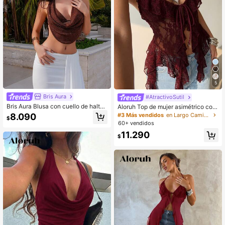
5
Bris Aura
#AtractivoSutil
Bris Aura Blusa con cuello de halter
Aloruh Top de mujer asimétrico con
con espalda descubierta, con rhine
diseño de cinta larga y transparente
8.090
#3 Más vendidos
en Largo Camisetas sin mangas y camisetas sin mang
$
stones y brillo, adecuada para cóct
de encaje ajustado
60+ vendidos
eles, clubes, uso diario, como capa
11.290
en otoño/invierno, fiestas, carnaval
$
es, Halloween, Navidad