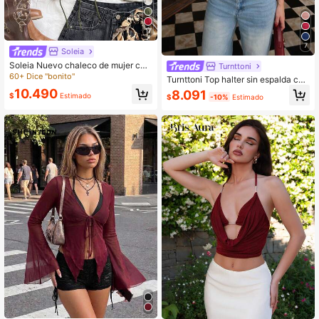
17
7
Soleia
Soleia Nuevo chaleco de mujer con
Turnttoni
cuello en V sexy y anudado de ante
60+ Dice "bonito"
Turnttoni Top halter sin espalda con
desconstructurado, adecuado para
parches de encaje de unicolor eleg
10.490
8.091
vacaciones, citas, té de la tarde, va
$
Estimado
$
-10%
Estimado
ante
caciones, festivales de música, estil
o bohemio, cruceros, playa, Navida
d, Año Nuevo, discoteca