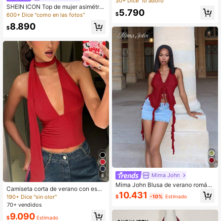
30+ Dice "lo adoro"
ajuste ceñido, sexy, patchwork de
SHEIN ICON Top de mujer asimétric
5.790
malla, lazo en la espalda y volante
o con borde de malla de tela brillant
$
600+ Dice "como en las fotos"
s, top casual de vacaciones, top co
e
8.890
n volantes de verano
$
Mima John
8
Mima John Blusa de verano románti
Camiseta corta de verano con espa
ca con volantes, lazo de cuello con
10.431
lda descubierta y ata en la parte del
190+ Dice "sin olor"
$
-10%
Estimado
flores 3D, para mujeres, sexy para c
antera, elegante y sexy para fiestas
70+ vendidos
onciertos
y uso casual en color rojo
9.090
$
Estimado