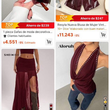
Ahorro de $247
Resyla Nueva Blusa de Mujer Vinta
Ahorro de $239
ge de Cuello Halter sin Mangas con
10+ Dice "elaborado con buen material"
Escote en V de Piel de PU, Ajuste C
1 pieza Gafas de moda decorativas
11.243
eñido
con marco rectangular vintage, reg
$
-2%
Clientes habituales
alo de moda Y2K para mujer para pl
4.551
aya, viaje y fiesta, adecuadas para
$
-5%
Estimado
uso diario
5