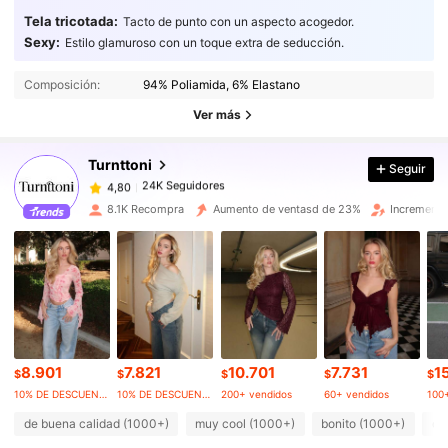
Tela tricotada:
Tacto de punto con un aspecto acogedor.
Sexy:
Estilo glamuroso con un toque extra de seducción.
24K Seguidores
4,80
Composición:
94% Poliamida, 6% Elastano
24K Seguidores
4,80
Ver más
Turnttoni
Seguir
24K Seguidores
4,80
s***o
pagó
Hace 1 día
8.1K Recompra
Aumento de ventasd de 23%
Incremento
24K Seguidores
4,80
24K Seguidores
4,80
24K Seguidores
4,80
8.901
7.821
10.701
7.731
1
$
$
$
$
$
10% DE DESCUENTO
10% DE DESCUENTO
200+ vendidos
60+ vendidos
100
24K Seguidores
4,80
de buena calidad (1000+)
muy cool (1000+)
bonito (1000+)
co