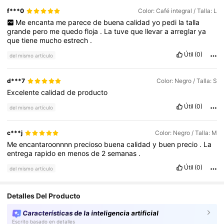
f***0
Color: Café integral / Talla: L
Me
encanta
me
parece
de
buena
calidad
yo
pedi
la
talla
grande
pero
me
quedo
floja
.
La
tuve
que
llevar
a
arreglar
ya
que
tiene
mucho
estrech
.
Útil
(0)
del mismo artículo
d***7
Color: Negro / Talla: S
Excelente
calidad
de
producto
Útil
(0)
del mismo artículo
c***j
Color: Negro / Talla: M
Me
encantaroonnnn
precioso
buena
calidad
y
buen
precio
.
La
entrega
rapido
en
menos
de
2
semanas
.
Útil
(0)
del mismo artículo
Detalles Del Producto
Características de la inteligencia artificial
Escrito basado en detalles