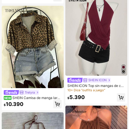
SHEIN ICON
SHEIN ICON Top sin mangas de cue
llo alto asimétrico para mujer
10+ Dice "outfits a juego"
Trelyra
5.390
SHEIN Camisa de manga larga
$
NEW
con botones y estampado de leopar
10.390
$
do para mujer