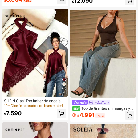
12.090
$
-25%
$
4
SHEIN Clasi Top halter de encaje c
FQLWL
on patchwork versátil para citas y s
10+ Dice "elaborado con buen material"
Top de tirantes sin mangas y si
NEW
alidas para mujer
7.590
n espalda de color liso para mujer, s
4.991
$
$
-18%
exy para festival de música y fiesta
de verano