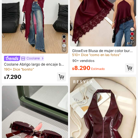
17
#6 Más vendidos
en Largo Camisetas sin mangas y camisetas sin mang
10
510+ Dice "como en las fotos"
GlowEve Blusa de mujer color burd
eos, de verano, elegante, para fiest
#6 Más vendidos
#6 Más vendidos
en Largo Camisetas sin mangas y camisetas sin mang
en Largo Camisetas sin mangas y camisetas sin mang
Coolane
a nocturna, con cuello halter con la
90+ vendidos
510+ Dice "como en las fotos"
510+ Dice "como en las fotos"
zo, dobladillo asimétrico con ribete
Coolane Abrigo largo de encaje bur
#6 Más vendidos
en Largo Camisetas sin mangas y camisetas sin mang
8.290
de encaje, espalda descubierta, sin
deos con mangas largas, tirantes de
$
Estimado
190+ Dice "bonito"
510+ Dice "como en las fotos"
mangas, para la playa
malla, volantes y cinta para mujer, e
7.290
stilo Rave Renaissance Fair, para ot
$
oño/todas las estaciones, fiesta de
concierto country