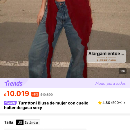
1/6
10.019
-8%
$
$10.890
Turnttoni Blusa de mujer con cuello
4,80
(
500+
)
halter de gasa sexy
Talla
:
US
Estándar