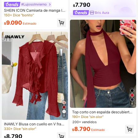
7.790
#LujosoInvierno
$
SHEIN ICON Camiseta de manga lar
Bris Aura
ga con abertura delantera y manga
150+ Dice "bonito"
s acampanadas de unicolor burdeo
9.090
s de estilo occidental Y2k para muj
$
Estimado
er
8
Top corto con espalda descubierta
9
y atar, elegante y sexy para fiestas
190+ Dice "sin olor"
y uso casual en verano
200+ vendidos
INAWLY Blusa con cuello en V franc
8.790
és, plisada y con volantes con lazo
330+ Dice "sin olor"
$
Estimado
8.790
$