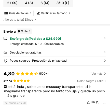
2
(XS)
4
(S)
6
(M)
8/10
(L)
Guía de Tallas
Verificar mi tamaño
¿No es tu talla? Dinos
Envío a
Chile
Envío gratis(Pedidos ≥ $24.990)
Entrega estimada:
5-10 Días laborables
Devoluciones gratuitas
Pagos seguros · Protección de privacidad
4,80
(500+)
Ver más
s***a
Color: Negro / Talla: L
est
á
linda
,
solo
que
es
muuuuuy
transparente
,
si
la
imaginaba
transparente
pero
no
tanto
tbh
jsjs
y
queda
un
poco
m
á
s
grande
Útil
(1)
del mismo artículo