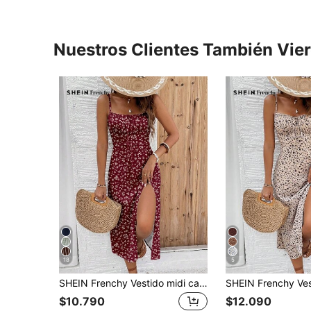
Nuestros Clientes También Vie
18
5
SHEIN Frenchy Vestido midi casual de vacaciones para mujer, vestido con estampado floral pequeño, abertura alta hasta el muslo, estilo callejero, adecuado para uso diario, citas, fiestas, otoño/invierno, verano, fiestas, bodas, playa, ceremonia de graduación, elegante, casual, salidas, Y2K
$10.790
$12.090