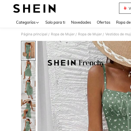
V
Use up 
Categorías
Solo para ti
Novedades
Ofertas
Ropa de
Página principal
Ropa de Mujer
Ropa de Mujer
Vestidos de muj
/
/
/