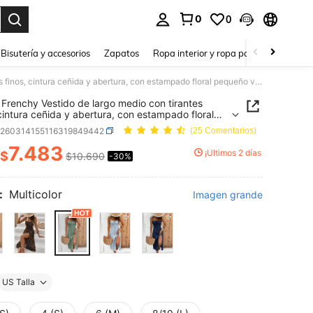
0
0
a. Press Enter to select.
Bisutería y accesorios
Zapatos
Ropa interior y ropa para dormir
Ho
SHEIN Frenchy Vestido de largo medio con tirantes finos, cintura ceñida y abertura, con estampado floral pequeño verde, estilo bohemio, elegante, romántico, vintage, minimalista y casual, para vacaciones, playa y verano para mujer
Frenchy Vestido de largo medio con tirantes
 cintura ceñida y abertura, con estampado floral
o verde, estilo bohemio, elegante, romántico,
z260314155116319849442
(25 Comentarios)
e, minimalista y casual, para vacaciones, playa y
 para mujer
7.483
¡Últimos 2 días
$
$10.690
-30%
ICE AND AVAILABILITY
:
Multicolor
Imagen grande
US Talla