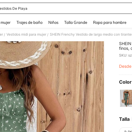
estidos De Playa
and down arrow keys to navigate search Búsqueda reciente and Busca y Encuentr
 mujer
Trajes de baño
Niños
Talla Grande
Ropa para hombre
er
Vestidos midi para mujer
/
/
SHEIN 
finos,
pequeñ
SKU: s
vintag
verano
Desde
PR
Color
Talla