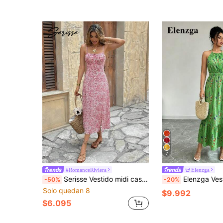
7
#RomanceRiviera
Elenzga
Serisse Vestido midi casual de mujer sin mangas con estampado floral diminuto para vacaciones
Elenzga Vestido casual con estamp
-50%
-20%
Solo quedan 8
$9.992
$6.095