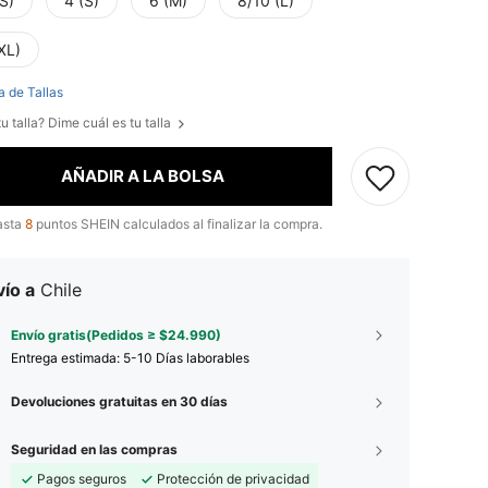
S)
4 (S)
6 (M)
8/10 (L)
XL)
a de Tallas
u talla? Dime cuál es tu talla
AÑADIR A LA BOLSA
asta
8
puntos SHEIN calculados al finalizar la compra.
ío a
Chile
Envío gratis(Pedidos ≥ $24.990)
Entrega estimada:
5-10 Días laborables
Devoluciones gratuitas en 30 días
Seguridad en las compras
Pagos seguros
Protección de privacidad