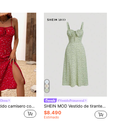
Dress
#VestidoPrimaveral
Breezaya Vestido camisero con estampado floral y bajo dividido para ropa de Año Nuevo, vestidos de playa y vacaciones para mujeres
SHEIN MOD Vestido de tirantes con estampado floral con cordón delantero
$8.490
Estimado