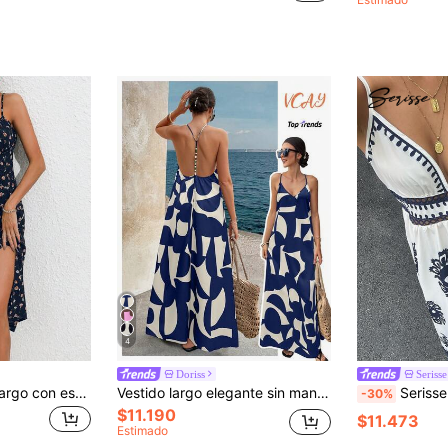
4
Doriss
Serisse
Breezaya Vestido largo con estampado floral, tirantes finos y bajo con aberturas, atuendo de vacaciones y playa para mujeres
Vestido largo elegante sin mangas y con espalda descubierta con estampado de perlas para mujeres, adecuado para bodas, fiestas, playa, vacaciones como el Día de San Valentín, graduación y verano
Serisse Vestido casual de va
-30%
$11.190
$11.473
Estimado