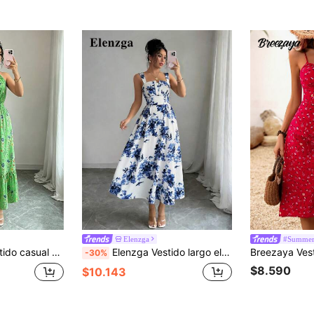
Elenzga
#Summer
ado para mujer, cintura elástica
Elenzga Vestido largo elegante con pliegues y recogido en la cintura con estampado floral, para la última temporada de primavera/verano para mujeres
-30%
$8.590
$10.143