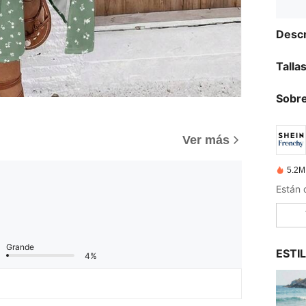
Descr
Talla
Sobre
Ver más
5.2M
Grande
ESTI
4%