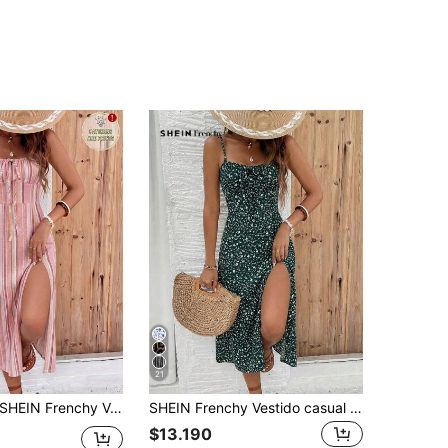
21
EIN Frenchy Vestido de estilo casual de vacaciones con textura falsa rosa, estampado de rayas verticales asimétricas en todo el Body, de largo medio para mujeres, adecuado para vacaciones de primavera/verano
SHEIN Frenchy Vestido casual de mujer con estampado floral diminuto y abertura en los tirantes para vacaciones
$13.190