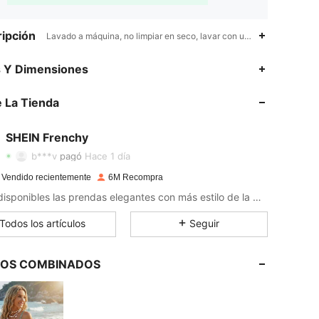
ipción
Lavado a máquina, no limpiar en seco, lavar con un detergente su
s Y Dimensiones
 La Tienda
4,91
5.7K
876K
SHEIN Frenchy
4,91
5.7K
876K
b***v
pagó
Hace 1 día
 Vendido recientemente
6M Recompra
4,91
5.7K
876K
Están disponibles las prendas elegantes con más estilo de la moda francesa.
Todos los artículos
Seguir
4,91
5.7K
876K
LOS COMBINADOS
4,91
5.7K
876K
4,91
5.7K
876K