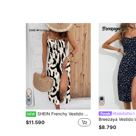
14
SHEIN Frenchy Vestido midi casual de vacaciones para mujer con estampado integral y tirantes finos
#EstiloEnFlor
NEW
$11.590
$8.790