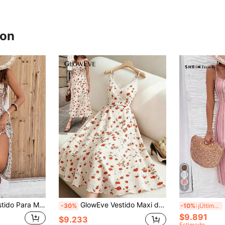
ron
5
SHEIN Frenchy Vestido Para Mujer Con Tirantes De Espagueti Con Pequeño Estampado Floral Y Abertura Alta
GlowEve Vestido Maxi de Tirantes con Cintura Ceñida, Estampado Floral Ditsy, Corte A y Ribete de Encaje para Mujer, Elegante, Casual, para Vacaciones y Desplazamientos
SH
-30%
-10%
¡Últimos 3 días
$9.891
$9.233
Estimado