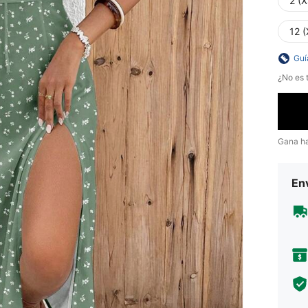
2 (X
12 (
Guí
¿No es t
Gana h
Env