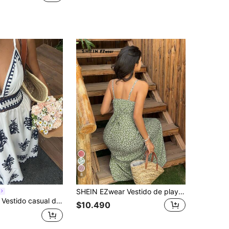
8
SHEIN EZwear Vestido de playa sin mangas con estampado floral diminuto en verde oliva para mujeres
caciones de mujer con estampado y tirantes finos de longitud media
$10.490