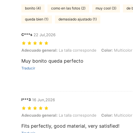
bonito (4)
como en las fotos (2)
muy cool (3)
de 
queda bien (1)
demasiado ajustado (1)
C***s
22 Jul,2026
Adecuado general: La talla corresponde, Color: Multicolor, Talla: M
Adecuado general:
La talla corresponde
Color:
Multicolor
Muy bonito queda perfecto
Traducir
l***3
16 Jun,2026
Adecuado general: La talla corresponde, Color: Multicolor, Talla: M
Adecuado general:
La talla corresponde
Color:
Multicolor
Fits perfectly, good material, very satisfied!