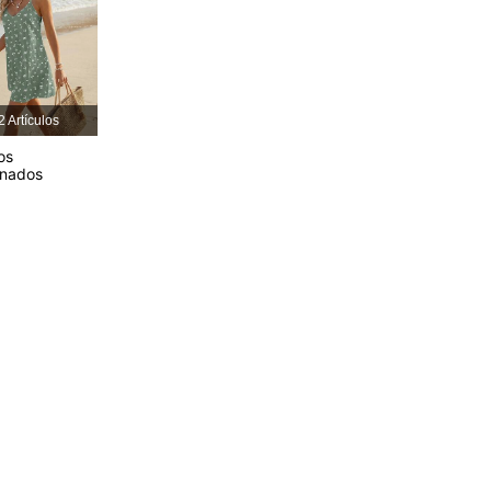
4,91
5.7K
876K
2 Artículos
4,91
5.7K
876K
os
onados
4,91
5.7K
876K
4,91
5.7K
876K