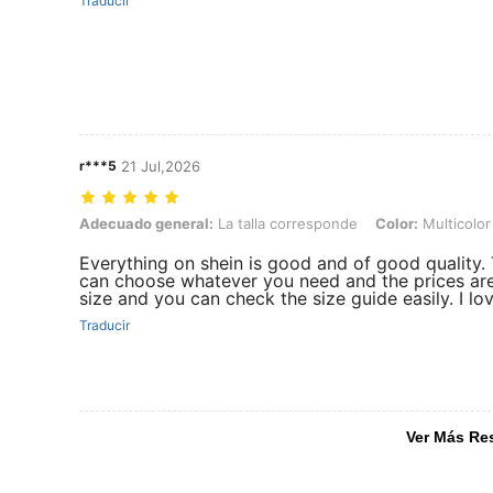
Traducir
r***5
21 Jul,2026
Adecuado general: La talla corresponde, Color: Multicolor, Talla: M
Adecuado general:
La talla corresponde
Color:
Multicolor
Everything on shein is good and of good quality.
can choose whatever you need and the prices are 
size and you can check the size guide easily. I l
Traducir
Ver Más Re