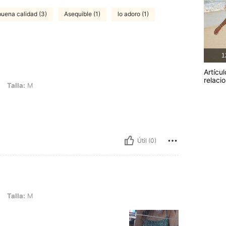
buena calidad (3)
Asequible (1)
lo adoro (1)
1
Artícul
relaci
Talla:
M
Útil (0)
Talla:
M