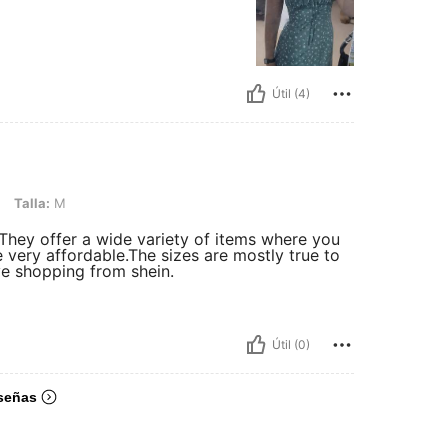
Útil (4)
Talla:
M
 They offer a wide variety of items where you
very affordable.The sizes are mostly true to
ove shopping from shein.
Útil (0)
señas