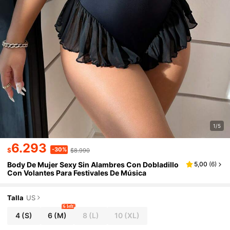
1/5
6.293
-30%
$
$8.990
Body De Mujer Sexy Sin Alambres Con Dobladillo
5,00
(
6
)
Con Volantes Para Festivales De Música
Talla
US
6 left
4
(S)
6
(M)
8
(L)
10
(XL)