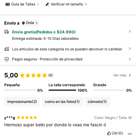
Guía de Tallas
Verificar mi tamaño
Envío a
Chile
Envío gratis(Pedidos ≥ $24.990)
Entrega estimada:
5-10 Días laborables
Los artículos de esta categoría no se pueden devolver ni cambiar
Pagos seguros · Protección de privacidad
5,00
(6)
Ver más
Pequeña
La talla corresponde
Grande
0%
100%
0%
impresionante
(2)
como en las fotos
(1)
cómodo
(1)
y***g
Color: Negro / Talla: M
Hermoso
super
bello
por
donde
lo
veas
me
fascin
ó
Útil
(0)