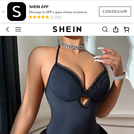
SHEIN APP
×
CONSEGUIR
Descarga la APP y gana ofertas exclusivas
(1,319)