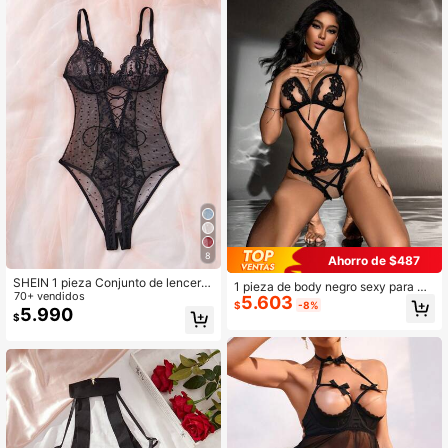
8
Ahorro de $487
SHEIN 1 pieza Conjunto de lencería
1 pieza de body negro sexy para mu
de malla y encaje contrastante sex
70+ vendidos
5.603
jer, lencería sexy
$
-8%
y para mujer, para salir
5.990
$