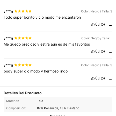
y***g
Color: Negro / Talla: S
Todo
super
bonito
y
c
ó
modo
me
encantaron
Útil
(0)
y***g
Color: Negro / Talla: L
Me
quedo
precioso
y
estira
aun
es
de
mis
favoritos
Útil
(0)
y***g
Color: Negro / Talla: S
body
super
c
ó
modo
y
hermoso
lindo
Útil
(0)
Detalles Del Producto
8.4K Seguidores
4,82
Material:
Tela
Composición:
87% Poliamida, 13% Elastano
8.4K Seguidores
4,82