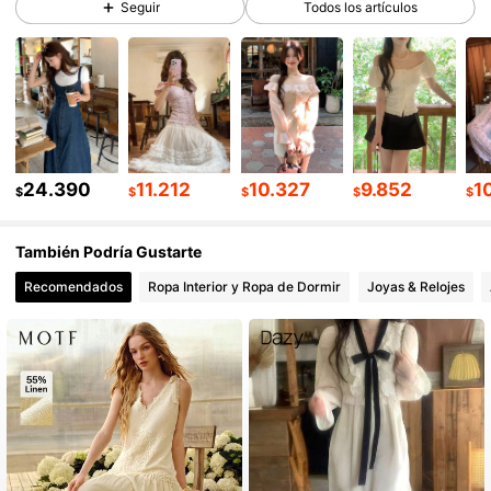
Seguir
Todos los artículos
948K Seguidores
4,89
948K Seguidores
4,89
948K Seguidores
4,89
24.390
11.212
10.327
9.852
1
$
$
$
$
$
También Podría Gustarte
948K Seguidores
4,89
Recomendados
Ropa Interior y Ropa de Dormir
Joyas & Relojes
948K Seguidores
4,89
948K Seguidores
4,89
948K Seguidores
4,89