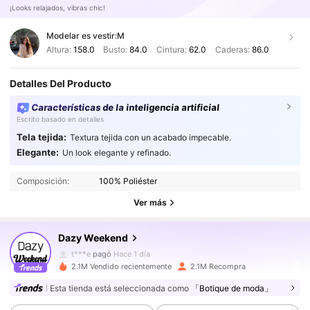
¡Looks relajados, vibras chic!
Modelar es vestir:
M
Altura:
158.0
Busto:
84.0
Cintura:
62.0
Caderas:
86.0
Detalles Del Producto
Características de la inteligencia artificial
Escrito basado en detalles
Tela tejida:
Textura tejida con un acabado impecable.
948K Seguidores
4,89
Elegante:
Un look elegante y refinado.
Composición:
100% Poliéster
948K Seguidores
4,89
Ver más
Dazy Weekend
948K Seguidores
4,89
t***e
pagó
Hace 1 día
2.1M Vendido recientemente
2.1M Recompra
948K Seguidores
4,89
Esta tienda está seleccionada como
「Botique de moda」