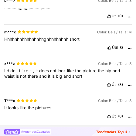
b***7
Color: Beis / Talla: S
………..,,,,,,,,,,………,…….
Útil
(0)
m***c
Color: Beis / Talla: M
Hhhhhhhhhhhhhhhhghhhhhhhhh
short
Útil
(8)
z***z
Color: Beis / Talla: S
I
didn
’
t
like
it
,
it
does
not
look
like
the
picture
the
hip
and
waist
is
not
there
and
it
is
big
and
short
Útil
(3)
T***o
Color: Beis / Talla: S
It
looks
like
the
pictures
.
Útil
(0)
Tendencias
Top 3
#AtuendosCasuales