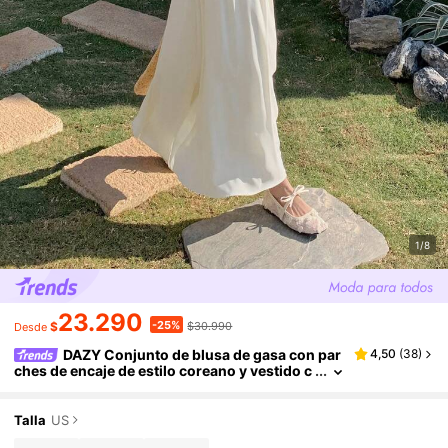
1/8
23.290
-25%
$
$30.990
Desde
DAZY Conjunto de blusa de gasa con par
4,50
(
38
)
ches de encaje de estilo coreano y vestido c
asual de estilo coreano de largo medio
Talla
US