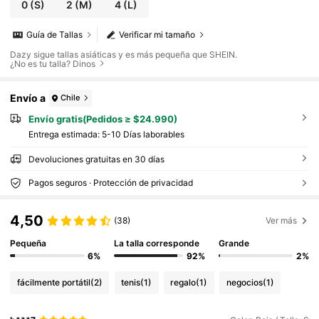
0
(S)
2
(M)
4
(L)
Guía de Tallas
Verificar mi tamaño
Dazy sigue tallas asiáticas y es más pequeña que SHEIN.
¿No es tu talla? Dinos
Envío a
Chile
Envío gratis(Pedidos ≥ $24.990)
Entrega estimada:
5-10 Días laborables
Devoluciones gratuitas en 30 días
Pagos seguros · Protección de privacidad
4,50
(38)
Ver más
Pequeña
La talla corresponde
Grande
6%
92%
2%
fácilmente portátil
(2)
tenis
(1)
regalo
(1)
negocios
(1)