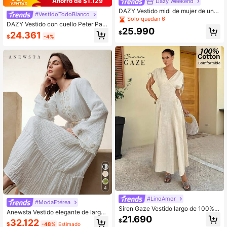
Ahorro de $1.129
Dazy Weekend
DAZY Vestido midi de mujer de unic
#VestidoTodoBlanco
olor con tirantes de malla en contra
Solo quedan 6
DAZY Vestido con cuello Peter Pan
ste y diseño de capas, estilo corean
25.990
y cintura ceñida, vestido largo de e
o fresco y femenino para verano
$
24.361
$
-4%
stilo elegante francés para mujer
4
#LinoAmor
#ModaEtérea
Siren Gaze Vestido largo de 100% a
Anewsta Vestido elegante de largo
lgodón para mujer, primavera/veran
21.690
medio para mujer, primavera/otoño
$
32.122
o
$
-48%
Estimado