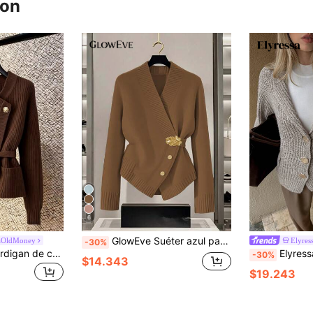
ron
6
GlowEve Suéter azul para mujer, nuevo cardigan de cierre asimétrico con botones metálicos para otoño/invierno, diseño versátil y minimalista para ir al trabajo
aOldMoney
Elyres
-30%
GlowEve Nuevo cárdigan de cuello en V para mujer, estilo europeo y americano de bloqueo de color, elegante y minimalista, top de punto de moda
Elyressa Cárdigan largo casual de 
-30%
$14.343
$19.243