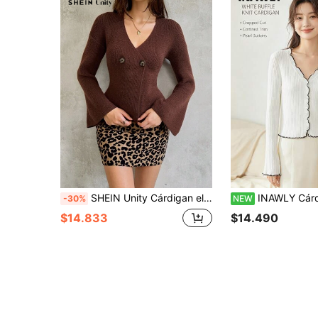
SHEIN Unity Cárdigan elegante de unicolor para mujer
INAWLY Cárdigan de punto con cuello en V, volantes de hoja de loto, personalizado, 
-30%
NEW
$14.833
$14.490