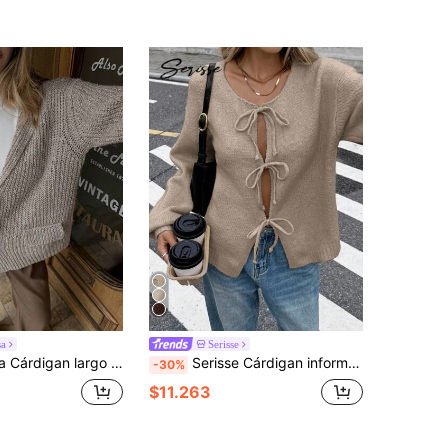
sa
Serisse
mujer con hombros caídos, manga larga, de un solo botonadura, para otoño/invierno
Serisse Cárdigan informal de unicolor con mangas largas, hombros caídos y lazo delantero, para otoño/invierno
-30%
$11.263