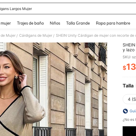
igans Largos Mujer
and down arrow keys to navigate search Búsqueda reciente and Busca y Encuentr
 mujer
Trajes de baño
Niños
Talla Grande
Ropa para hombre
 de Mujer
Cárdigans de Mujer
/
/
SHEIN 
y lazo
tempor
SKU: s
13
$
PR
Talla
4 (S
Guí
¿No es t