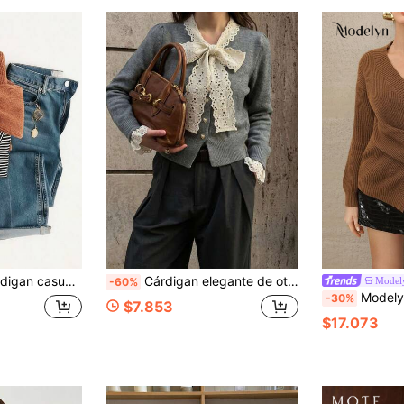
 alto y cremallera para mujer, estilo vintage
Cárdigan elegante de otoño/invierno con bordado hueco en el escote y cierre con lazo delantero
Model
-60%
Modelyn Cárdigan envolv
-30%
$7.853
$17.073