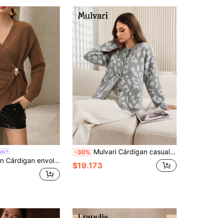
Mulvari Cárdigan casual de mujer con bolsillo, botones y estampado de leopardo en patchwork, para otoño/invierno
yn
-30%
ente de unicolor para mujer, adecuado para ir al trabajo
$19.173