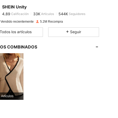
SHEIN Unity
4,89
33K
544K
Calificación
Artículos
Seguidores
c***5
pagó
Hace 1 día
 Vendido recientemente
5.2M Recompra
4,89
33K
544K
Todos los artículos
Seguir
4,89
33K
544K
LOS COMBINADOS
4,89
33K
544K
4,89
33K
544K
4,89
33K
544K
 Artículos
4,89
33K
544K