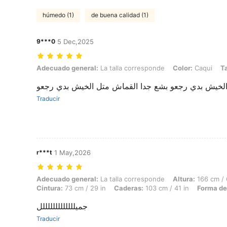
húmedo (1)
de buena calidad (1)
9***0
5 Dec,2025
Adecuado general: La talla corresponde, Color: Caqui, Talla: L
Adecuado general:
La talla corresponde
Color:
Caqui
Ta
الخيش بدي رجعو بشع جدا القماش متل الخيش بدي رجعو
Traducir
r***t
1 May,2026
Adecuado general: La talla corresponde, Altura: 166 cm / 65 in, Peso:
Adecuado general:
La talla corresponde
Altura:
166 cm / 
Cintura:
73 cm / 29 in
Caderas:
103 cm / 41 in
Forma de
جميلللللللللللللل
Traducir