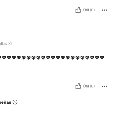
Útil (0)
lla:
XL
Útil (0)
señas