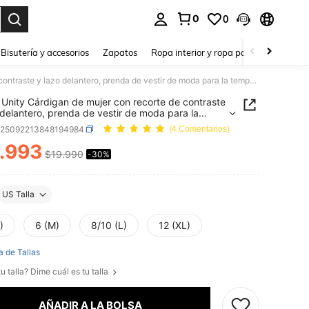
0
0
a. Press Enter to select.
Bisutería y accesorios
Zapatos
Ropa interior y ropa para dormir
Ho
SHEIN Unity Cárdigan de mujer con recorte de contraste y lazo delantero, prenda de vestir de moda para la temporada de regreso a clases, otoño/invierno
Unity Cárdigan de mujer con recorte de contraste
 delantero, prenda de vestir de moda para la
ada de regreso a clases, otoño/invierno
z25092213848194984
(4 Comentarios)
.993
$19.990
-30%
ICE AND AVAILABILITY
US Talla
)
6 (M)
8/10 (L)
12 (XL)
a de Tallas
u talla? Dime cuál es tu talla
AÑADIR A LA BOLSA