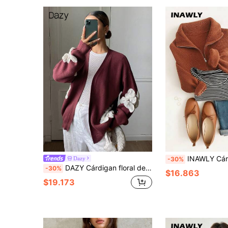
INAWLY Cárdigan casual de punto grueso con cuello
Dazy
-30%
DAZY Cárdigan floral de color contrastante elegante para mujer, otoño
-30%
$16.863
$19.173