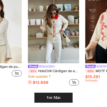
elegante, minimalista, versátil para ir a la oficina, viajar y uso diario
HoloChill
MOTF
HoloChill Cárdigan de estilo casual para mujeres jóvenes influencer con cuello de botones de color contrastante, cárdigan de punto para mujer, diseño de cuello y botones de color contrastante, top de manga larga con ajuste regular, adecuado para usar en otoño/invierno, cárdigan de otoño, regreso a la escuela, bienvenida de otoño/invierno
MOTF PREMIUM Cárdigan con cu
-35%
-50%
Solo quedan 7
$15.291
Estimado
$12.898
Ver Más