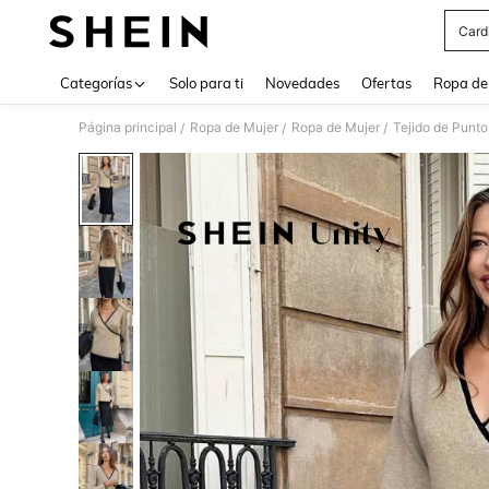
Card
Use up 
Categorías
Solo para ti
Novedades
Ofertas
Ropa de
Página principal
Ropa de Mujer
Ropa de Mujer
Tejido de Punto
/
/
/