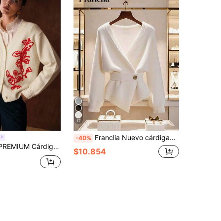
17
Franclia Nuevo cárdigan blanco elegante y versátil de alta calidad para mujer, apto para otoño/invierno
-40%
ello en V, abotonadura y bordado de plantas, para otoño e invierno
$10.854