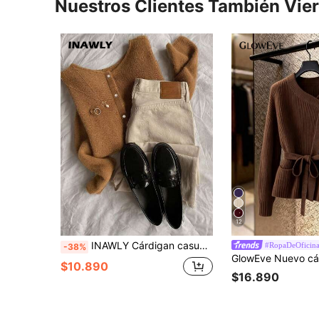
Nuestros Clientes También Vie
12
INAWLY Cárdigan casual de uso diario y para ir al trabajo, de unicolor simple, para otoño/invierno
#RopaDeOficin
-38%
$10.890
$16.890