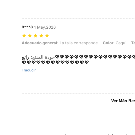
9***8
1 May,2026
Adecuado general: La talla corresponde, Color: Caqui, Talla: XL
Adecuado general:
La talla corresponde
Color:
Caqui
Ta
رائع💖💖💖💖💖💖💖💖💖💖💖💖💖💖💖💖💖💖💖💖💖💖💖💖💖💖💖💖💖💖💖💖💖💖💖💖💖💖
:
جودة المنتج
💖💖💖💖💖💖💖💖💖💖💖💖💖💖
Traducir
Ver Más Re