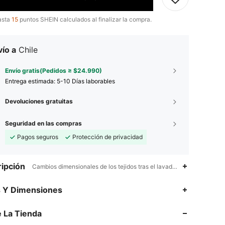
asta
15
puntos SHEIN calculados al finalizar la compra.
ío a
Chile
Envío gratis(Pedidos ≥ $24.990)
Entrega estimada:
5-10 Días laborables
Devoluciones gratuitas
Seguridad en las compras
Pagos seguros
Protección de privacidad
ipción
Cambios dimensionales de los tejidos tras el lavado doméstico,Resist
4,89
33K
544K
s Y Dimensiones
 La Tienda
4,89
33K
544K