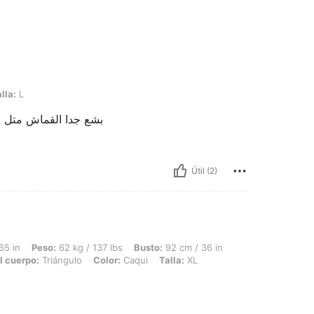
lla:
L
بشع جدا القماش متل 
Útil (2)
 62 kg / 137 lbs, Busto: 92 cm / 36 in, Cintura: 73 cm / 29 in, Caderas: 103 cm / 4
65 in
Peso:
62 kg / 137 lbs
Busto:
92 cm / 36 in
l cuerpo:
Triángulo
Color:
Caqui
Talla:
XL