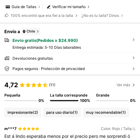
Guía de Tallas
Verificar mi tamaño
100%
encontró que era fiel a la talla
¿No es tu talla? Dinos
Envío a
Chile
Envío gratis(Pedidos ≥ $24.990)
Entrega estimada:
5-10 Días laborables
Devoluciones gratuitas
Pagos seguros · Protección de privacidad
4,72
(11)
Ver más
Pequeña
La talla corresponde
Grande
0%
100%
0%
impresionante
(2)
para uso diario
(1)
muy recomendable
(1)
m***7
Color: Rojo / Talla: L
Est
á
lindo
esperaba
menos
por
el
precio
pero
me
sorprendi
ó