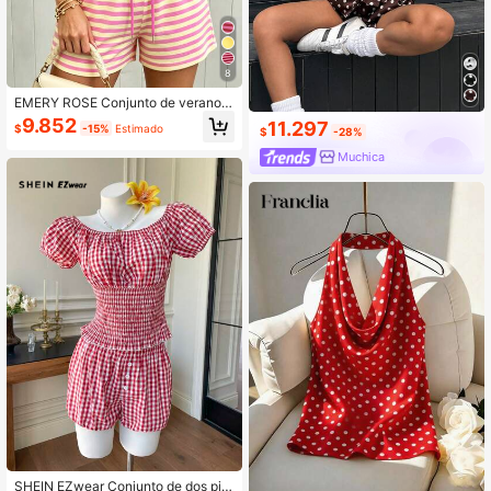
8
EMERY ROSE Conjunto de verano d
e dos piezas para mujer con rayas r
9.852
11.297
$
-15%
Estimado
osa y amarillas, camiseta de cuello
$
-28%
redondo de manga corta y pantalon
Muchica
es cortos, conjunto deportivo y tran
spirable de ropa de estar en casa
SHEIN EZwear Conjunto de dos pie