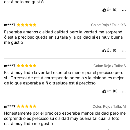
est
á
bello
me
gust
ó
Útil
(0)
m***7
Color: Rojo / Talla: XS
Esperaba
amenos
claidad
calidad
pero
la
verdad
me
sorprendi
ó
est
á
precioso
queda
en
su
talla
y
la
calidad
si
es
muy
buena
me
gust
ó
Útil
(0)
m***7
Color: Rojo / Talla: S
Est
á
muy
lindo
la
verdad
esperaba
menor
por
el
precioso
pero
si
.
Orreesokde
est
á
corresponde
adem
á
s
la
claidad
es
mejor
de
lo
que
esperaba
a
ñ
o
trasluce
est
á
precioso
Útil
(0)
m***7
Color: Rojo / Talla: M
Honestamente
por
el
precioso
esperaba
menos
claidad
pero
me
sorprendi
ó
es
precioso
su
claidad
muy
buena
tal
cual
la
foto
est
á
muy
lindo
me
gust
ó