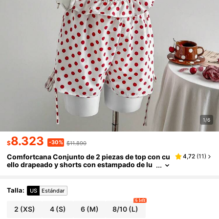
1/6
8.323
-30%
$
$11.890
Comfortcana Conjunto de 2 piezas de top con cu
4,72
(
11
)
ello drapeado y shorts con estampado de lu
nares para mujer
Talla
:
US
Estándar
6 left
2
(XS)
4
(S)
6
(M)
8/10
(L)