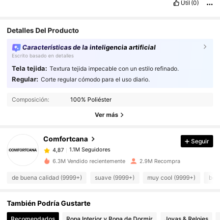
Útil
(0)
Detalles Del Producto
Características de la inteligencia artificial
Escrito basado en detalles
Tela tejida:
Textura tejida impecable con un estilo refinado.
Regular:
Corte regular cómodo para el uso diario.
1.1M Seguidores
4,87
Composición:
100% Poliéster
1.1M Seguidores
4,87
Ver más
Comfortcana
Seguir
1.1M Seguidores
4,87
n***z
pagó
Hace 1 día
6.3M Vendido recientemente
2.9M Recompra
1.1M Seguidores
4,87
de buena calidad (9999+)
suave (9999+)
muy cool (9999+)
bon
También Podría Gustarte
1.1M Seguidores
4,87
Recomendados
Ropa Interior y Ropa de Dormir
Joyas & Relojes