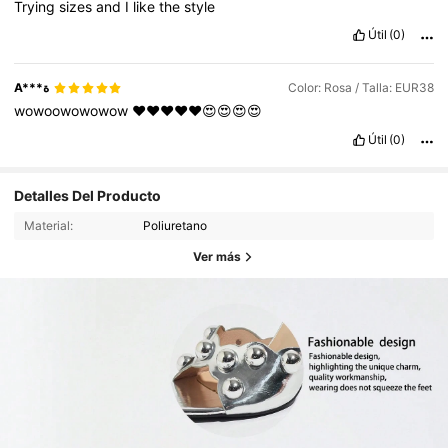
Trying
sizes
and
I
like
the
style
Útil
(0)
A***ة
Color: Rosa / Talla: EUR38
wowoowowowow
❤️❤️❤️❤️❤️😍😍😍😍
Útil
(0)
Detalles Del Producto
Material:
Poliuretano
Ver más
10K Seguidores
4,87