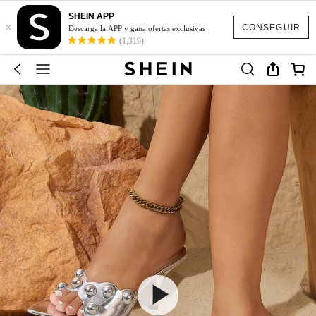
SHEIN APP
×
CONSEGUIR
Descarga la APP y gana ofertas exclusivas
(1,319)