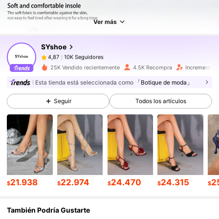
10K Seguidores
4,87
Ver más
SYshoe
10K Seguidores
4,87
g***2
pagó
Hace 1 día
25K Vendido recientemente
4.5K Recompra
Incremento d
10K Seguidores
4,87
Esta tienda está seleccionada como
「Botique de moda」
Seguir
Todos los artículos
10K Seguidores
4,87
10K Seguidores
4,87
10K Seguidores
4,87
21.938
22.974
24.470
24.315
2
$
$
$
$
$
También Podría Gustarte
10K Seguidores
4,87