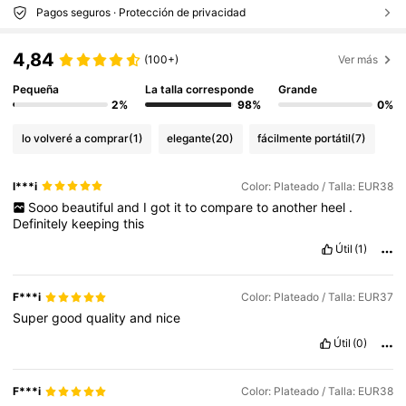
Pagos seguros · Protección de privacidad
4,84
(100+)
Ver más
Pequeña
La talla corresponde
Grande
2%
98%
0%
lo volveré a comprar
(1)
elegante
(20)
fácilmente portátil
(7)
l***i
Color: Plateado / Talla: EUR38
Sooo
beautiful
and
I
got
it
to
compare
to
another
heel
.
Definitely
keeping
this
Útil
(1)
F***i
Color: Plateado / Talla: EUR37
Super
good
quality
and
nice
Útil
(0)
F***i
Color: Plateado / Talla: EUR38