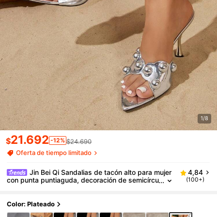
1/8
21.692
$
-12%
$24.690
Oferta de tiempo limitado
Jin Bei Qi Sandalias de tacón alto para mujer
4,84
con punta puntiaguda, decoración de semicírcu
(100+)
lo de espejo, diseño de concha en forma de ab
anico, elegante y sexy, adecuadas para fiestas al ai
re libre y banquetes, tacones altos plateados de pu
Color: Plateado
nta abierta y sin cordones