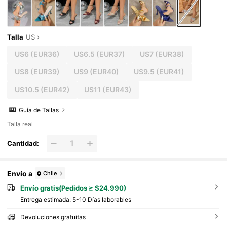
Talla
US
US6
(EUR36)
US6.5
(EUR37)
US7
(EUR38)
US8
(EUR39)
US9
(EUR40)
US9.5
(EUR41)
US10.5
(EUR42)
US11
(EUR43)
Guía de Tallas
Talla real
Cantidad:
Envío a
Chile
Envío gratis(Pedidos ≥ $24.990)
Entrega estimada:
5-10 Días laborables
Devoluciones gratuitas