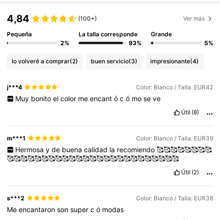
4,84
(100+)
Ver más
Pequeña
La talla corresponde
Grande
2%
93%
5%
lo volveré a comprar
(2)
buen servicio
(3)
impresionante
(4)
j***4
Color: Blanco / Talla: EUR42
Muy
bonito
el
color
me
encant
ó
c
ó
mo
se
ve
Útil
(8)
m***1
Color: Blanco / Talla: EUR39
Hermosa
y
de
buena
calidad
la
recomiendo
🥰🥰🥰🥰🥰🥰🥰🥰
🥰🥰🥰🥰🥰🥰🥰🥰🥰🥰🥰🥰🥰🥰🥰🥰🥰🥰🥰🥰🥰🥰🥰🥰🥰
Útil
(2)
s***2
Color: Blanco / Talla: EUR38
Me
encantaron
son
super
c
ó
modas