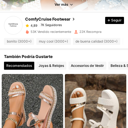
7K Seguidores
4,89
Ver más
ComfyCruise Footwear
Seguir
7K Seguidores
4,89
c***2
pagó
Hace 1 día
53K Vendido recientemente
22K Recompra
7K Seguidores
4,89
bonito (3000+)
muy cool (3000+)
de buena calidad (3000+)
c
También Podría Gustarte
7K Seguidores
4,89
Recomendados
Joyas & Relojes
Accesorios de Vestir
Belleza & 
7K Seguidores
4,89
7K Seguidores
4,89
7K Seguidores
4,89
7K Seguidores
4,89