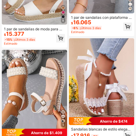
1 par de sandalias con plataforma p
8
16.065
ara mujer, esencial para viajar, liger
$
as, con correa y suela gruesa, para
-6%
¡Últimos 3 días
1 par de sandalias de moda para mu
usar a principios del verano, estilo h
Estimado
15.377
jer con diseño de hebilla, suela grue
ada, artículo imprescindible para m
$
sa tejida para comodidad, adecuad
ujeres
-15%
¡Últimos 3 días
as para uso diario de verano, casual
Estimado
y de viaje, sandalias de plataforma
elegantes y prácticas, esencial de v
iaje
Ahorro de $474
5
Sandalias blancas de estilo elegant
Ahorro de $1.409
e para mujer con lazo, decoración d
17.916