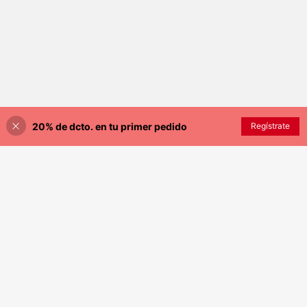
20% de dcto. en tu primer pedido
Regístrate
¡10% DE DESCUENTO!
AÑADIR A LA BOLSA