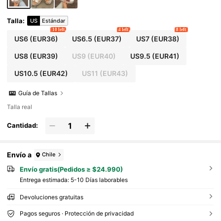
casuales de verano, zapatos de verano, sanda
lias blancas, Ramadán
Talla
:
US
Estándar
10 left
4 left
8 left
US6
(EUR36)
US6.5
(EUR37)
US7
(EUR38)
US8
(EUR39)
US9
(EUR40)
US9.5
(EUR41)
US10.5
(EUR42)
US11
(EUR43)
Guía de Tallas
Talla real
Cantidad:
Envío a
Chile
Envío gratis(Pedidos ≥ $24.990)
Entrega estimada:
5-10 Días laborables
Devoluciones gratuitas
Pagos seguros · Protección de privacidad