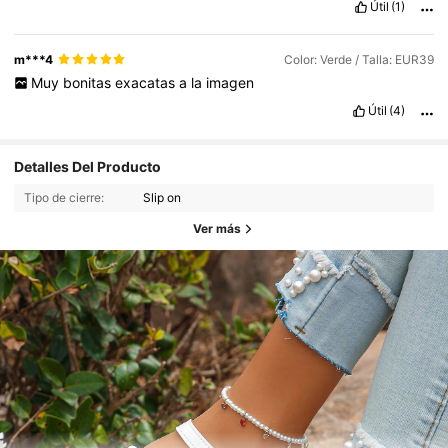
Útil
(1)
m***4
Color: Verde / Talla: EUR39
Muy
bonitas
exacatas
a
la
imagen
Útil
(4)
Detalles Del Producto
Tipo de cierre:
Slip on
Ver más
7K Seguidores
4,89