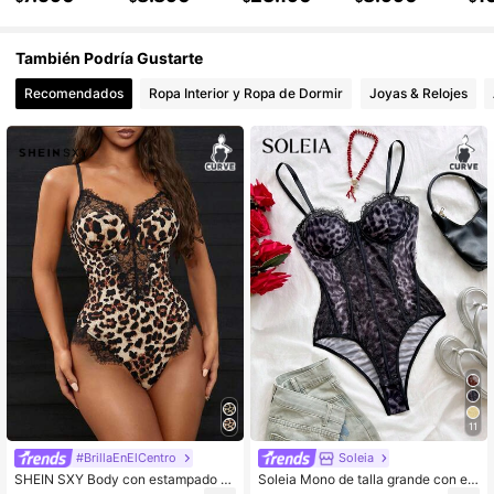
También Podría Gustarte
572K Seguidores
4,87
Recomendados
Ropa Interior y Ropa de Dormir
Joyas & Relojes
572K Seguidores
4,87
572K Seguidores
4,87
572K Seguidores
4,87
11
#BrillaEnElCentro
Soleia
SHEIN SXY Body con estampado d
Soleia Mono de talla grande con est