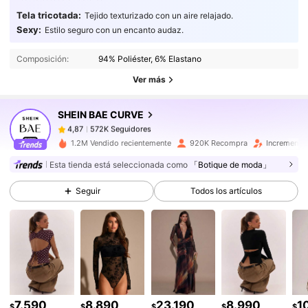
Tela tricotada:
Tejido texturizado con un aire relajado.
572K Seguidores
4,87
Sexy:
Estilo seguro con un encanto audaz.
Composición:
94% Poliéster, 6% Elastano
572K Seguidores
4,87
Ver más
SHEIN BAE CURVE
572K Seguidores
4,87
d***5
pagó
Hace 1 día
1.2M Vendido recientemente
920K Recompra
Incremento
572K Seguidores
4,87
Esta tienda está seleccionada como
「Botique de moda」
Seguir
Todos los artículos
572K Seguidores
4,87
572K Seguidores
4,87
572K Seguidores
4,87
7.590
8.890
23.190
8.990
1
$
$
$
$
$