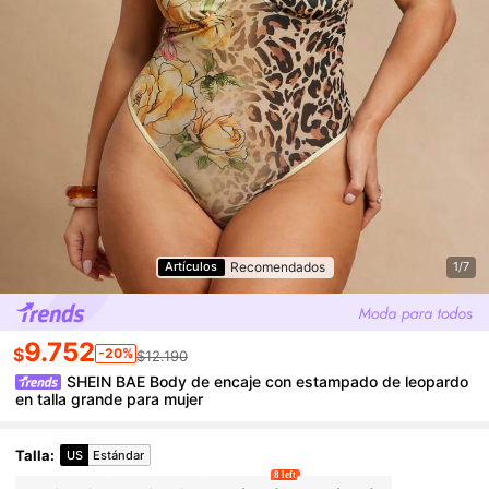
Recomendados
Artículos
1/7
9.752
$
-20%
$12.190
SHEIN BAE Body de encaje con estampado de leopardo
en talla grande para mujer
Talla
:
US
Estándar
8 left