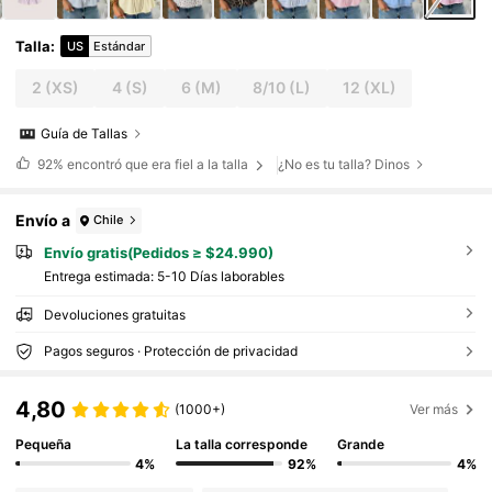
Talla
:
US
Estándar
2
(XS)
4
(S)
6
(M)
8/10
(L)
12
(XL)
Guía de Tallas
92%
encontró que era fiel a la talla
¿No es tu talla? Dinos
Envío a
Chile
Envío gratis(Pedidos ≥ $24.990)
Entrega estimada:
5-10 Días laborables
Devoluciones gratuitas
Pagos seguros · Protección de privacidad
4,80
(1000+)
Ver más
Pequeña
La talla corresponde
Grande
4%
92%
4%