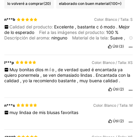
lo volveré a comprar
(20)
elaborado con buen material
(100+)
n***b
Color: Blanco / Talla: S
Calidad del producto:
Excelente
,
bastante
c
ó
modo
.
Mejor
de
lo
esperado
Fiel a las imágenes del producto:
100
%
Descripción del aroma:
ninguno
Material de la tela:
Suave
,
muy
c
ó
modo
.
No
trasluce
por
la
tela
que
tiene
abajo
Ajuste:
Útil
(3)
Normal
l***p
Color: Blanco / Talla: XS
Muy
bonitas
dios
m
í
o
,
de
verdad
qued
é
encantada
ya
quiero
ponermela
,
se
ven
demasiado
lindas
.
Encantada
con
la
calidad
,
yo
la
recomiendo
bastante
,
muy
buena
calidad
.
Útil
(2)
n***s
Color: Blanco / Talla: M
muy
lindaa
de
mis
blusas
favoritas
Útil
(2)