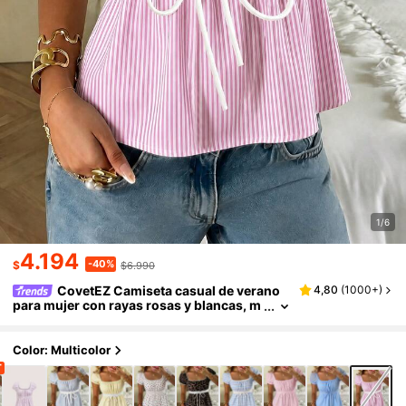
1/6
4.194
-40%
$
$6.990
CovetEZ Camiseta casual de verano
4,80
(
1000+
)
para mujer con rayas rosas y blancas, m
angas abullonadas con ribete de encaje
y decoración de lazo, estilo minimalista para
casa, picnic, vacaciones y playa
Color: Multicolor