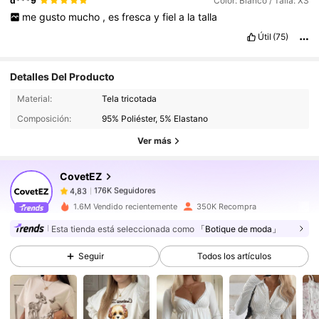
d***9
Color: Blanco / Talla: XS
me
gusto
mucho
,
es
fresca
y
fiel
a
la
talla
Útil
(75)
Detalles Del Producto
176K Seguidores
4,83
Material:
Tela tricotada
Composición:
95% Poliéster, 5% Elastano
176K Seguidores
4,83
Ver más
CovetEZ
176K Seguidores
4,83
l***1
pagó
Hace 1 día
1.6M Vendido recientemente
350K Recompra
176K Seguidores
4,83
Esta tienda está seleccionada como
「Botique de moda」
Seguir
Todos los artículos
176K Seguidores
4,83