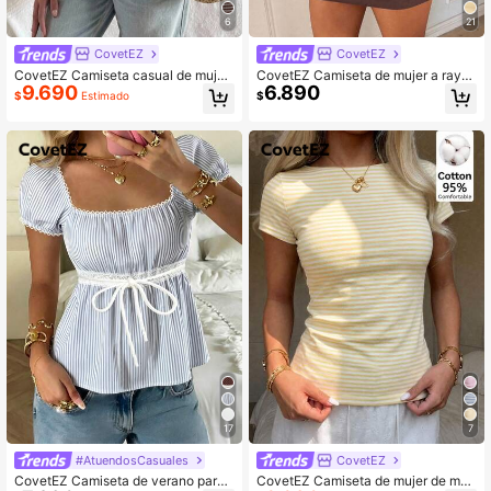
6
21
CovetEZ
CovetEZ
CovetEZ Camiseta casual de mujer
CovetEZ Camiseta de mujer a rayas
9.690
6.890
a rayas con cuello cuadrado, mang
color burdeos, ajuste ceñido manga
$
Estimado
$
a corta y diseño de botones
corta top básico casual, estilo vinta
ge Y2K para verano vacaciones urb
anas, Soft Girl/Pure Girl
17
7
#AtuendosCasuales
CovetEZ
CovetEZ Camiseta de verano para
CovetEZ Camiseta de mujer de man