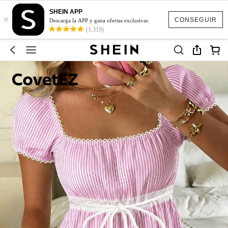
SHEIN APP
×
CONSEGUIR
Descarga la APP y gana ofertas exclusivas
(1,319)