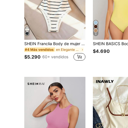
6
SHEIN Franclia Body de mujer sexy y ajustado sin tirantes con rayas de moda
en Elegante Monos y bodies para mujer
#4 Más vendidos
$4.690
$5.290
60+ vendidos