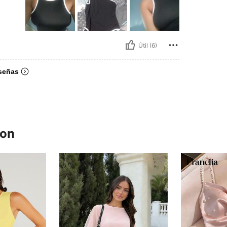
Útil (6)
señas
ron