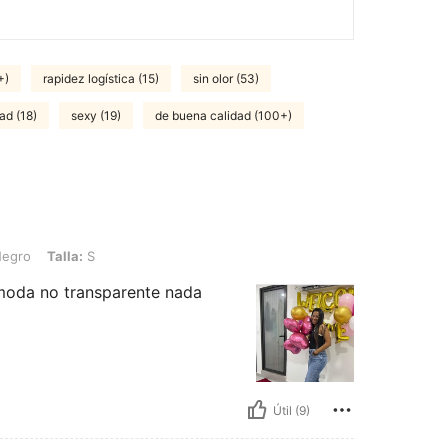
+)
rapidez logística (15)
sin olor (53)
ad (18)
sexy (19)
de buena calidad (100+)
a: S
Negro
Talla:
S
ómoda no transparente nada
Útil (9)