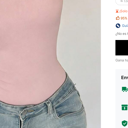
4 (S
¡Sol
95%
Guí
¿No es t
Gana h
Env