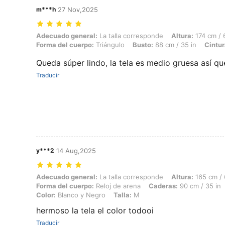
m***h
27 Nov,2025
Adecuado general: La talla corresponde, Altura: 174 cm / 69 in, Peso:
Adecuado general:
La talla corresponde
Altura:
174 cm / 
Forma del cuerpo:
Triángulo
Busto:
88 cm / 35 in
Cintur
Queda súper lindo, la tela es medio gruesa así qu
Traducir
y***2
14 Aug,2025
Adecuado general: La talla corresponde, Altura: 165 cm / 65 in, Peso:
Adecuado general:
La talla corresponde
Altura:
165 cm / 
Forma del cuerpo:
Reloj de arena
Caderas:
90 cm / 35 in
Color:
Blanco y Negro
Talla:
M
hermoso la tela el color todooi
Traducir