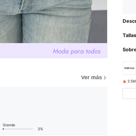
Descr
Talla
Sobre
)
Ver más
3.5M
Grande
3%