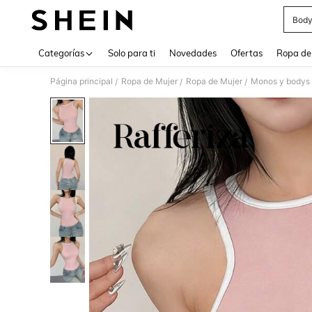
Body
Use up 
Categorías
Solo para ti
Novedades
Ofertas
Ropa de
Página principal
Ropa de Mujer
Ropa de Mujer
Monos y bodys 
/
/
/