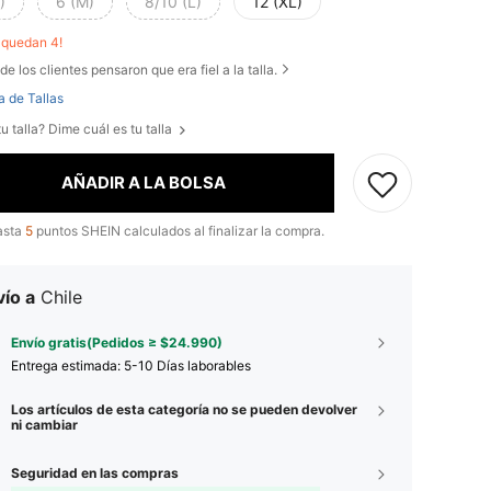
)
6 (M)
8/10 (L)
12 (XL)
o quedan 4!
de los clientes pensaron que era fiel a la talla.
a de Tallas
u talla? Dime cuál es tu talla
AÑADIR A LA BOLSA
asta
5
puntos SHEIN calculados al finalizar la compra.
ío a
Chile
Envío gratis(Pedidos ≥ $24.990)
Entrega estimada:
5-10 Días laborables
Los artículos de esta categoría no se pueden devolver
ni cambiar
Seguridad en las compras