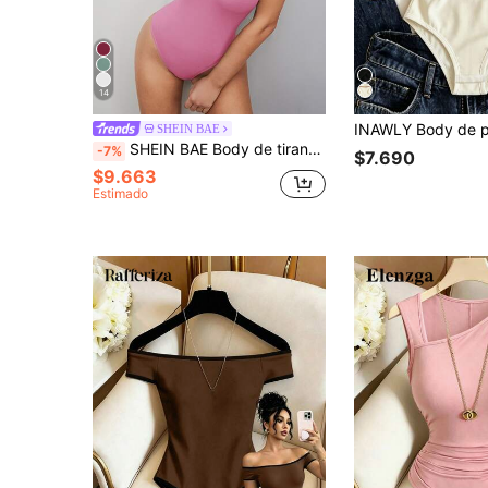
14
SHEIN BAE
SHEIN BAE Body de tirantes sólido
-7%
$7.690
$9.663
Estimado