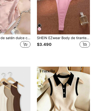
Franclia Body de satén dulce con decoración de perlas falsas y drapeado para mujer
SHEIN EZwear Body de tirantes finos de estilo minimalista y sexy en color rosa, adecuado para el verano
$3.490