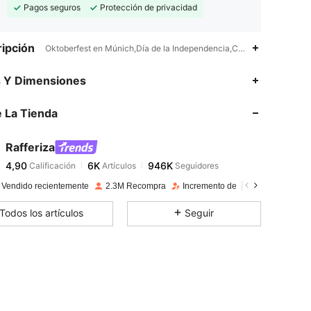
Pagos seguros
Protección de privacidad
ipción
Oktoberfest en Múnich,Día de la Independencia,Color combinado,Rib
4,90
6K
946K
s Y Dimensiones
 La Tienda
4,90
6K
946K
Rafferiza
4,90
6K
946K
Calificación
Artículos
Seguidores
v***n
pagó
Hace 1 día
 Vendido recientemente
2.3M Recompra
Incremento de seguidores de 13
4,90
6K
946K
Todos los artículos
Seguir
4,90
6K
946K
4,90
6K
946K