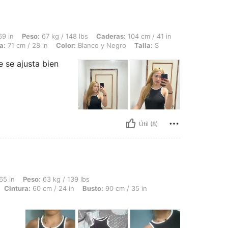
 67 kg / 148 lbs, Caderas: 104 cm / 41 in, Forma del cuerpo: Triángulo, Busto: 88 c
69 in
Peso:
67 kg / 148 lbs
Caderas:
104 cm / 41 in
a:
71 cm / 28 in
Color:
Blanco y Negro
Talla:
S
e se ajusta bien
Útil (8)
 63 kg / 139 lbs, Forma del cuerpo: Reloj de arena, Caderas: 90 cm / 35 in, Cintur
65 in
Peso:
63 kg / 139 lbs
Cintura:
60 cm / 24 in
Busto:
90 cm / 35 in