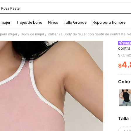
 Rosa Pastel
and down arrow keys to navigate search Búsqueda reciente and Busca y Encuentr
 mujer
Trajes de baño
Niños
Talla Grande
Ropa para hombre
para mujer
Body de mujer
/
/
contra
adoles
lindo,
4.
damas,
$
PR
Color
Talla