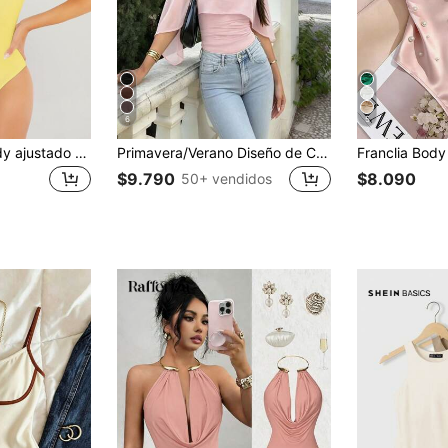
6
5
SHEIN BASICS Body ajustado de tirantes con cuello redondo liso, conjunto de verano para mujer
Primavera/Verano Diseño de Capa de Gasa Romántica y Elegante para Mujer con Forro de Punto Fruncido, Body Ajustado para Citas y Fiestas, Estilo Chic & Elegante, Estilo sin Esfuerzo
$9.790
$8.090
50+ vendidos