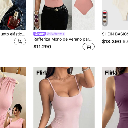
11
21
INAWLY Body de punto elástico de color contrastante para mujer
Rafferiza
Rafferiza Mono de verano para mujer de nuevo estilo sexy y maduro, hecho de tela suave y fluida, con un collar de metal, pliegues drapeados en el pecho y silueta ajustada, combinando sofisticación y encanto sexy, adecuado para fiestas, citas u ocasiones semi-formales. Una pieza versátil que pertenece a la categoría de monos con cuello de estilo maduro, conjuntos con decoración de metal marrón y artículos de moda ajustados y estilizadores.
$13.390
80
$11.290