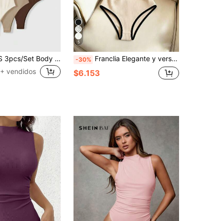
5
SHEIN BASICS 3pcs/Set Body de punto ajustado de unicolor sin mangas con cuello redondo casual para mujer Ropa de verano
Franclia Elegante y versátil body de punto blanco con cuello de contraste y medio abierto para primavera/verano, body de vacaciones para mujer, body de playa para mujer, conjunto de verano para mujer, body de playa, body para salir, body de graduación, body de vacaciones, body casual
-30%
+ vendidos
$6.153