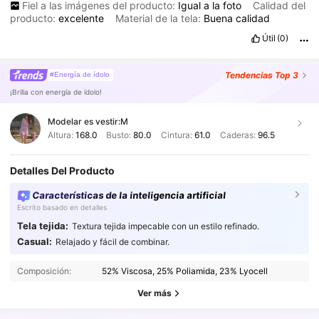
Fiel a las imágenes del producto:
Igual
a
la
foto
Calidad del
producto:
excelente
Material de la tela:
Buena
calidad
Útil
(0)
Tendencias
Top 3
#Energía de ídolo
¡Brilla con energía de ídolo!
Modelar es vestir:
M
Altura:
168.0
Busto:
80.0
Cintura:
61.0
Caderas:
96.5
Detalles Del Producto
Características de la inteligencia artificial
Escrito basado en detalles
Tela tejida:
Textura tejida impecable con un estilo refinado.
Casual:
Relajado y fácil de combinar.
6.6M Seguidores
4,91
Composición:
52% Viscosa, 25% Poliamida, 23% Lyocell
6.6M Seguidores
4,91
Ver más