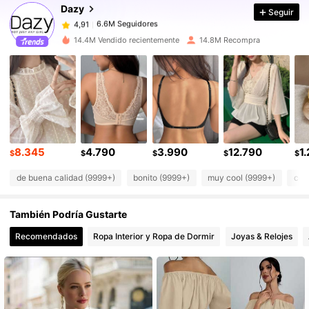
Dazy
Seguir
6.6M Seguidores
4,91
c***v
pagó
Hace 1 día
14.4M Vendido recientemente
14.8M Recompra
6.6M Seguidores
4,91
6.6M Seguidores
4,91
6.6M Seguidores
4,91
8.345
4.790
3.990
12.790
1
$
$
$
$
$
de buena calidad (9999+)
bonito (9999+)
muy cool (9999+)
com
6.6M Seguidores
4,91
También Podría Gustarte
6.6M Seguidores
4,91
Recomendados
Ropa Interior y Ropa de Dormir
Joyas & Relojes
6.6M Seguidores
4,91