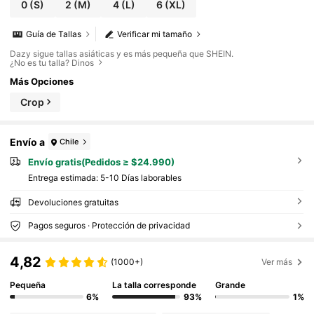
0
(S)
2
(M)
4
(L)
6
(XL)
Guía de Tallas
Verificar mi tamaño
Dazy sigue tallas asiáticas y es más pequeña que SHEIN.
¿No es tu talla? Dinos
Más Opciones
Crop
Envío a
Chile
Envío gratis(Pedidos ≥ $24.990)
Entrega estimada:
5-10 Días laborables
Devoluciones gratuitas
Pagos seguros · Protección de privacidad
4,82
(1000+)
Ver más
Pequeña
La talla corresponde
Grande
6%
93%
1%