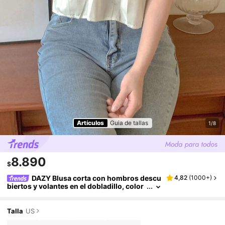
Artículos
Guia de tallas
1/8
8.890
$
DAZY Blusa corta con hombros descu
4,82
(
1000+
)
biertos y volantes en el dobladillo, color
albaricoque, para primavera/verano
Talla
US