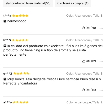
elaborado con buen material
(50)
lo volveré a comprar
(2)
t***a
Color: Albaricoque / Talla: S
hermosoooo
Útil
(59)
b***i
Color: Albaricoque / Talla: S
la
calidad
del
producto
es
excelente
,
fiel
a
las
im
á
genes
del
producto
,
no
tiene
ning
ú
n
tipo
de
aroma
y
se
ajusta
perfectamente
Útil
(12)
g***2
Color: Albaricoque / Talla: S
Muy
bonita
Tela
delgada
fresca
Luce
hermosa
Buen
dise
ñ
o
Perfecta
Encantadora
Útil
(14)
a***o
Color: Albaricoque / Talla: L