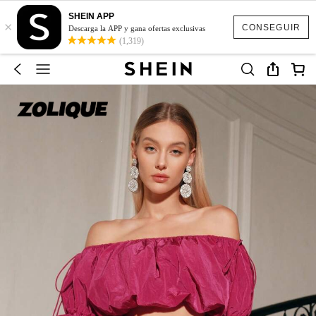
SHEIN APP
×
CONSEGUIR
Descarga la APP y gana ofertas exclusivas
(1,319)