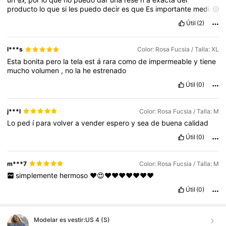
producto
lo
que
si
les
puedo
decir
es
que
Es
importante
medirte
y
checar
medidas
que
se
proporcionen
en
los
detalles
de
la
Útil
(2)
talla
y
las
rese
ñ
as
de
la
prenda
que
desees
comprar
.
Y
tambi
é
n
es
importante
checar
la
elasticidad
de
la
tela
que
te
indican
en
cada
prenda
para
elegir
correctamente
la
talla
.
En
cuanto
a
l***s
Color: Rosa Fucsia / Talla: XL
la
calidad
Todo
lo
que
pido
es
igual
a
la
foto
sin
duda
me
Esta
bonita
pero
la
tela
est
á
rara
como
de
impermeable
y
tiene
encanta
la
calidad
y
mis
CLIENTAS
TAMBI
É
N
y
los
dise
ñ
os
mucho
volumen
,
no
la
he
estrenado
1000
%
Recomendados
todo
Bonitooooooooooooooooooooooooooooooooooooooooooo
!!!
Útil
(0)
j***l
Color: Rosa Fucsia / Talla: M
Lo
ped
í
para
volver
a
vender
espero
y
sea
de
buena
calidad
Útil
(0)
m***7
Color: Rosa Fucsia / Talla: M
simplemente
hermoso
❤️😍❤️❤️❤️❤️❤️❤️❤️
Útil
(0)
Modelar es vestir:
US 4 (S)