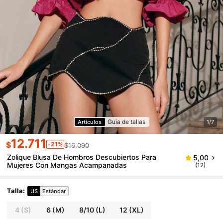
Guia de tallas
Artículos
1/7
12.711
$
-21%
$16.090
Zolique Blusa De Hombros Descubiertos Para
5,00
Mujeres Con Mangas Acampanadas
(12)
Talla
:
US
Estándar
4
(S)
6
(M)
8/10
(L)
12
(XL)