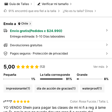
Guía de Tallas
Verificar mi tamaño
91%
encontró que era fiel a la talla
¿No es tu talla? Dinos
Envío a
Chile
Envío gratis(Pedidos ≥ $24.990)
Entrega estimada:
5-10 Días laborables
Devoluciones gratuitas
Pagos seguros · Protección de privacidad
5,00
(12)
Ver más
Pequeña
La talla corresponde
Grande
1%
91%
8%
impresionante
(1)
día de acción de gracias
(1)
waterproof
(1)
r***7
Color: Rosa Fucsia / Talla: L
YO
VENDO
Shein
para
pagar
las
clases
de
mi
ni
ñ
a
reg
á
lame
un
👍,
por
lo
que
no
puedo
dar
una
rese
ñ
a
exacta
del