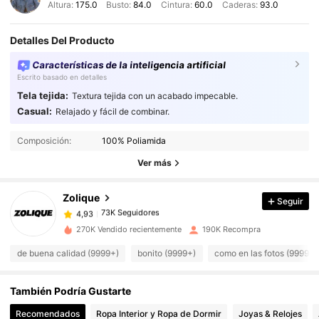
Altura:
175.0
Busto:
84.0
Cintura:
60.0
Caderas:
93.0
Detalles Del Producto
Características de la inteligencia artificial
Escrito basado en detalles
Tela tejida:
Textura tejida con un acabado impecable.
Casual:
Relajado y fácil de combinar.
73K Seguidores
4,93
Composición:
100% Poliamida
73K Seguidores
4,93
Ver más
Zolique
Seguir
73K Seguidores
4,93
5***4
pagó
Hace 1 día
270K Vendido recientemente
190K Recompra
73K Seguidores
4,93
de buena calidad (9999+)
bonito (9999+)
como en las fotos (9999+)
También Podría Gustarte
73K Seguidores
4,93
Recomendados
Ropa Interior y Ropa de Dormir
Joyas & Relojes