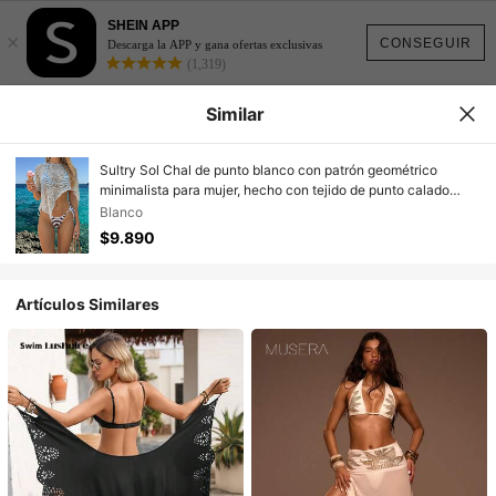
SHEIN APP
×
CONSEGUIR
Descarga la APP y gana ofertas exclusivas
(1,319)
Similar
Sultry Sol Chal de punto blanco con patrón geométrico
minimalista para mujer, hecho con tejido de punto calado
transpirable, ligero y aireado
Blanco
$9.890
Artículos Similares