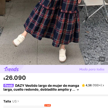
1/6
26.090
$
DAZY Vestido largo de mujer de manga
4,56
(
100+
)
larga, cuello redondo, dobladillo amplio y
versátil de tela a cuadros, vestido maxi de
otoño/invierno
Talla
US
2 left