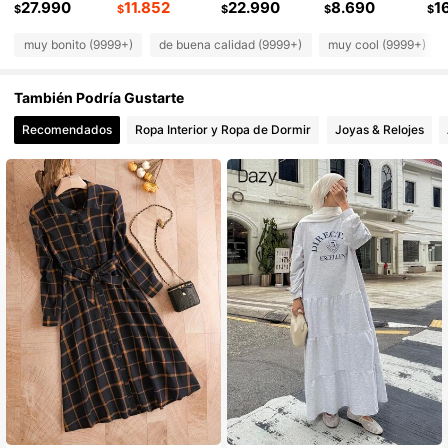
27.990
11.852
22.990
8.690
1
$
$
$
$
$
muy bonito (9999+)
de buena calidad (9999+)
muy cool (9999+)
949K Seguidores
4,89
También Podría Gustarte
949K Seguidores
4,89
Recomendados
Ropa Interior y Ropa de Dormir
Joyas & Relojes
949K Seguidores
4,89
949K Seguidores
4,89
949K Seguidores
4,89