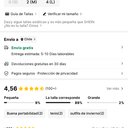
0
(S)
2
(M)
4
(L)
Guía de Tallas
Verificar mi tamaño
Dazy sigue tallas asiáticas y es más pequeña que SHEIN.
¿No es tu talla? Dinos
Envío a
Chile
Envío gratis
Entrega estimada:
5-10 Días laborables
Devoluciones gratuitas en 30 días
Pagos seguros · Protección de privacidad
4,56
(100+)
Ver más
Pequeña
La talla corresponde
Grande
9%
89%
2%
Buena portabilidad
(2)
tenis
(2)
outfits de invierno
(2)