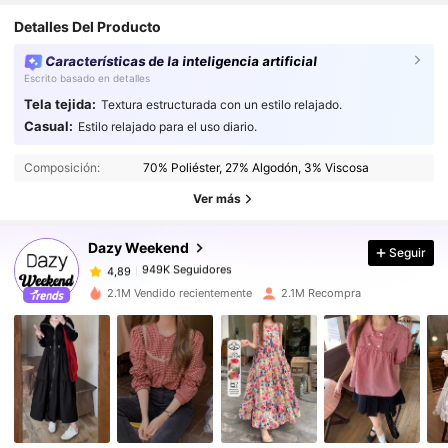
order
again
in
the
future
.
Detalles Del Producto
Características de la inteligencia artificial
Escrito basado en detalles
Tela tejida:
Textura estructurada con un estilo relajado.
Casual:
Estilo relajado para el uso diario.
949K Seguidores
4,89
Composición:
70% Poliéster, 27% Algodón, 3% Viscosa
949K Seguidores
4,89
Ver más
Dazy Weekend
Seguir
949K Seguidores
4,89
f***r
pagó
Hace 1 día
2.1M Vendido recientemente
2.1M Recompra
949K Seguidores
4,89
949K Seguidores
4,89
949K Seguidores
4,89