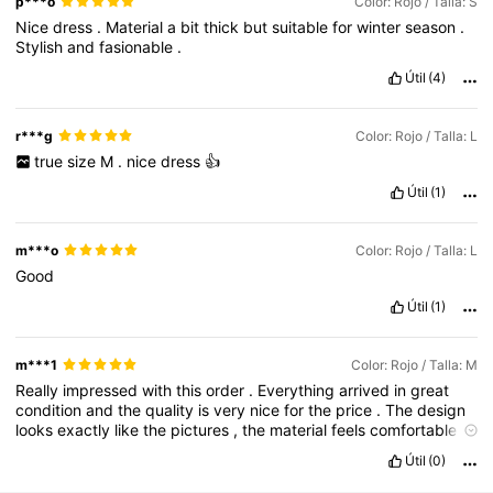
p***o
Color: Rojo / Talla: S
Nice
dress
.
Material
a
bit
thick
but
suitable
for
winter
season
.
Stylish
and
fasionable
.
Útil
(4)
r***g
Color: Rojo / Talla: L
true
size
M
.
nice
dress
👍
Útil
(1)
m***o
Color: Rojo / Talla: L
Good
Útil
(1)
m***1
Color: Rojo / Talla: M
Really
impressed
with
this
order
.
Everything
arrived
in
great
condition
and
the
quality
is
very
nice
for
the
price
.
The
design
looks
exactly
like
the
pictures
,
the
material
feels
comfortable
,
and
the
fit
was
better
than
expected
.
Shipping
was
smooth
Útil
(0)
and
the
packaging
was
neat
as
well
.
Overall
,
a
very
good
purchase
and
I
’
m
happy
with
the
experience
.
Would
definitely