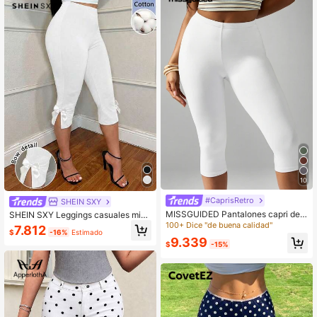
10
#CaprisRetro
SHEIN SXY
MISSGUIDED Pantalones capri de c
SHEIN SXY Leggings casuales mini
intura alta blancos para mujer, de lo
malistas blancos de 97% algodón c
100+ Dice "de buena calidad"
7.812
$
-16%
Estimado
ngitud hasta la pantorrilla, elásticos,
on bajo dividido, largo capri y borda
9.339
pantalones cortos casuales de vera
do 3D con lazo
$
-15%
no para uso diario