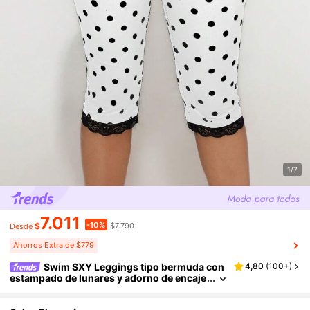
1/7
7.011
-10%
$
$7.790
Desde
Ahorros Extra de $779
Swim SXY Leggings tipo bermuda con
4,80
(
100+
)
estampado de lunares y adorno de encaje
con lazo para mujer