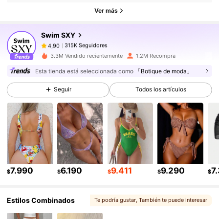
315K Seguidores
4,90
Ver más
Swim SXY
315K Seguidores
4,90
m***9
pagó
Hace 1 día
3.3M Vendido recientemente
1.2M Recompra
315K Seguidores
4,90
Esta tienda está seleccionada como
「Botique de moda」
Seguir
Todos los artículos
315K Seguidores
4,90
315K Seguidores
4,90
315K Seguidores
4,90
7.990
6.190
9.411
9.290
7
$
$
$
$
$
Estilos Combinados
Te podría gustar
, También te puede interesar
315K Seguidores
4,90