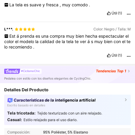
La
tela
es
suave
y
fresca
,
muy
comodo
.
Útil
(1)
L***.
Color: Negro / Talla: M
Est
á
prenda
es
una
compra
muy
bien
hecha
espectacular
el
color
el
modelo
la
calidad
de
la
tela
te
ver
á
s
muy
bien
con
el
te
lo
recomiendo
.
Útil
(1)
Tendencias
Top 1
#CiclismoChic
Pedalea con estilo con los diseños elegantes de CyclingChic.
Detalles Del Producto
Características de la inteligencia artificial
Escrito basado en detalles
Tela tricotada:
Tejido texturizado con un aire relajado.
315K Seguidores
4,90
Casual:
Estilo relajado para el uso diario.
Composición:
95% Poliéster, 5% Elastano