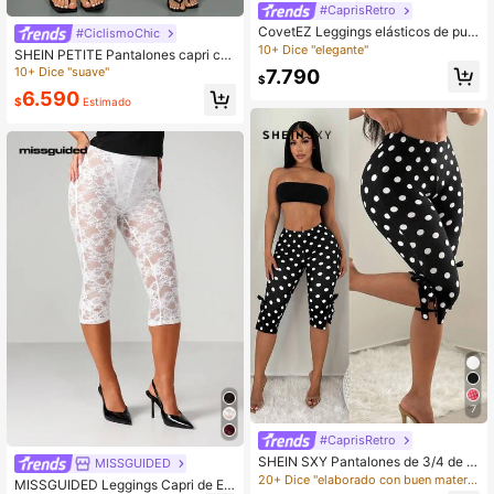
#CaprisRetro
CovetEZ Leggings elásticos de pun
#CiclismoChic
to a cuadros rojos para mujer
10+ Dice "elegante"
SHEIN PETITE Pantalones capri cas
uales para mujer con estampado de
10+ Dice "suave"
7.790
$
lunares, ajuste ceñido, shorts, atuen
6.590
dos para salir, ropa de vuelta al cole
$
Estimado
gio, para mujeres de talla pequeña
7
#CaprisRetro
SHEIN SXY Pantalones de 3/4 de lo
MISSGUIDED
ngitud con estampado de lunares el
20+ Dice "elaborado con buen material"
MISSGUIDED Leggings Capri de En
egante y retro con lazo lateral, estil