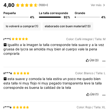
4,80
(100+)
Ver más
Pequeña
La talla corresponde
Grande
4%
92%
4%
lo volveré a comprar
(1)
elaborado con buen material
(13)
r***í
Color: Café integral / Talla: M
igualito
a
la
imagen
la
talla
corresponde
tela
suave
y
a
la
vez
gruesa
de
lycra
se
amolda
muy
bien
al
cuerpo
vale
la
pena
comprarla
Útil
(3)
n***e
Color: Blanco / Talla: L
esta
suave
y
comoda
la
tela
estira
un
poco
me
quedo
bien
esta
talla
ni
muy
flojo
ni
muy
pegado
transparenta
leve
la
talla
corresponde
es
buena
la
calidad
de
la
tela
Útil
(1)
r***e
Color: Rojo / Talla: XL