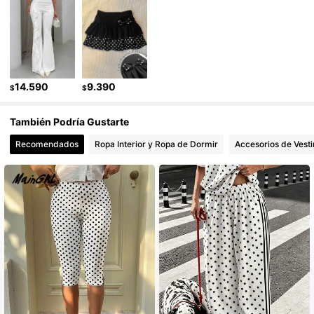
315K Seguidores
4,90
315K Seguidores
4,90
14.590
9.390
$
$
315K Seguidores
4,90
También Podría Gustarte
Recomendados
Ropa Interior y Ropa de Dormir
Accesorios de Vesti