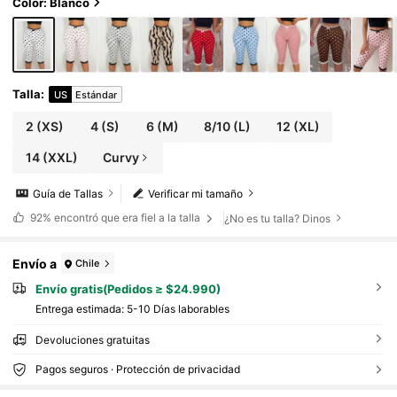
Color: Blanco
Talla
:
US
Estándar
2
(XS)
4
(S)
6
(M)
8/10
(L)
12
(XL)
14
(XXL)
Curvy
Guía de Tallas
Verificar mi tamaño
92%
encontró que era fiel a la talla
¿No es tu talla? Dinos
Envío a
Chile
Envío gratis(Pedidos ≥ $24.990)
Entrega estimada:
5-10 Días laborables
Devoluciones gratuitas
Pagos seguros · Protección de privacidad