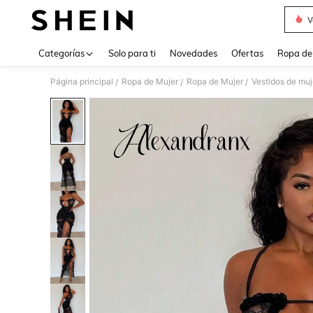
V
Use up 
Categorías
Solo para ti
Novedades
Ofertas
Ropa de
Página principal
Ropa de Mujer
Ropa de Mujer
Vestidos de muj
/
/
/