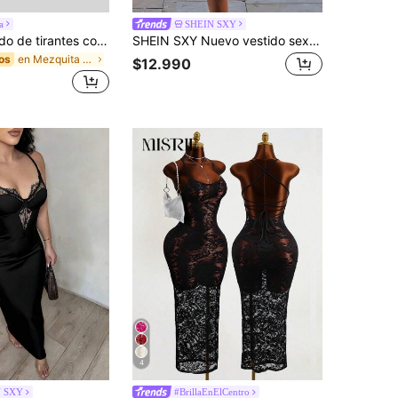
a
SHEIN SXY
Sweetra Vestido de tirantes con encaje, parches y volantes, sexy para citas y fiestas
SHEIN SXY Nuevo vestido sexy de mujer con patchwork de encaje y estampado de leopardo
en Mezquita Vestidos Cortos De Mujer
os
$12.990
4
N SXY
#BrillaEnElCentro