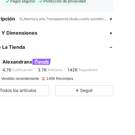
Pagos seguros
Protección de privacidad
ipción
Sí,Abertura alta,Transparente,Nudo,cuello asimétrico
4,76
3.7K
142K
s Y Dimensiones
 La Tienda
4,76
3.7K
142K
Alexandranx
4,76
3.7K
142K
Calificación
Artículos
Seguidores
c***a
pagó
Hace 1 día
 Vendido recientemente
140K Recompra
4,76
3.7K
142K
Todos los artículos
Seguir
4,76
3.7K
142K
4,76
3.7K
142K