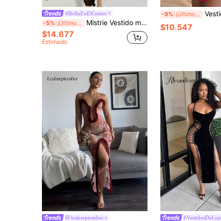
Vestido mini elegante de fiesta para mujer, de color rojo sól
#BrillaEnElCentro
-9%
¡Últimos 3 días
Mistrie Vestido minimalista de encaje halter para mujer, adecuado para el verano
-5%
¡Últimos 3 días
$10.547
$14.677
Estimado
leahseptember
#VestidosDeLuj