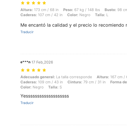
Altura: 173 cm / 68 in, Peso: 67 kg / 148 lbs, Busto: 98 cm / 39 in, Ci
Altura:
173 cm / 68 in
Peso:
67 kg / 148 lbs
Busto:
98 cm
Caderas:
107 cm / 42 in
Color:
Negro
Talla:
L
Me encantó la calidad y el precio lo recomiendo
Traducir
e***n
17 Feb,2026
Adecuado general: La talla corresponde, Altura: 167 cm / 66 in, Peso:
Adecuado general:
La talla corresponde
Altura:
167 cm / 
Caderas:
109 cm / 43 in
Cintura:
79 cm / 31 in
Forma de
Color:
Negro
Talla:
S
Yesssssssssssssssssss
Traducir