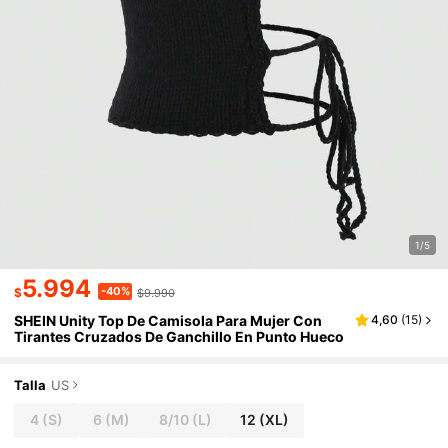
1/5
5.994
-40%
$
$9.990
SHEIN Unity Top De Camisola Para Mujer Con
4,60
(
15
)
Tirantes Cruzados De Ganchillo En Punto Hueco
Talla
US
4
(S)
6
(M)
8/10
(L)
12
(XL)