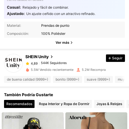
Casual:
Relajado y fácil de combinar.
Ajustado:
Un ajuste ceñido con un atractivo refinado.
Material:
Prendas de punto
544K Seguidores
4,89
Composición:
100% Poliéster
Ver más
544K Seguidores
4,89
SHEIN Unity
Seguir
544K Seguidores
4,89
c***a
pagó
Hace 1 día
5.5M Vendido recientemente
5.2M Recompra
de buena calidad (9999+)
bonito (9999+)
suave (9999+)
muy co
544K Seguidores
4,89
También Podría Gustarte
544K Seguidores
4,89
Recomendados
Ropa Interior y Ropa de Dormir
Joyas & Relojes
544K Seguidores
4,89