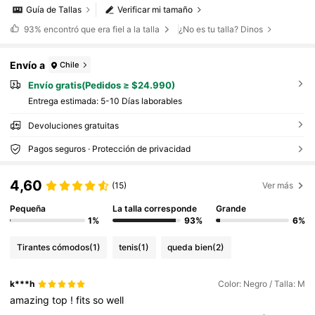
Guía de Tallas
Verificar mi tamaño
93%
encontró que era fiel a la talla
¿No es tu talla? Dinos
Envío a
Chile
Envío gratis(Pedidos ≥ $24.990)
Entrega estimada:
5-10 Días laborables
Devoluciones gratuitas
Pagos seguros · Protección de privacidad
4,60
(15)
Ver más
Pequeña
La talla corresponde
Grande
1%
93%
6%
Tirantes cómodos
(1)
tenis
(1)
queda bien
(2)
k***h
Color: Negro / Talla: M
amazing
top
!
fits
so
well