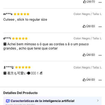
Útil
(1)
m***s
Color: Negro / Talla: L
Cuteee
,
stick
to
regular
size
Útil
(0)
d***i
Color: Negro / Talla: L
Achei
bem
mimoso
s
ó
que
as
cordas
s
ã
o
um
pouco
grandes
,
acho
que
terei
que
cortar
Útil
(0)
ま***な
Color: Negro / Talla: L
着方も可愛い🌑👱🏻‍♀️！👒
Útil
(0)
Detalles Del Producto
Características de la inteligencia artificial
Escrito basado en detalles