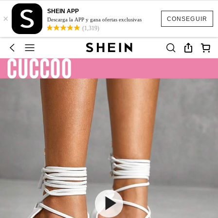
SHEIN APP
×
CONSEGUIR
Descarga la APP y gana ofertas exclusivas
(1,319)