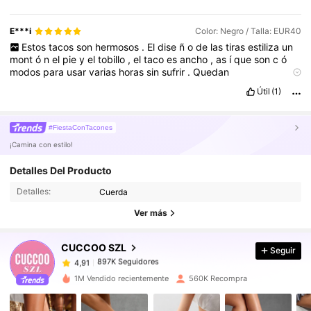
E***i
Color: Negro / Talla: EUR40
Estos
tacos
son
hermosos
.
El
dise
ñ
o
de
las
tiras
estiliza
un
mont
ó
n
el
pie
y
el
tobillo
,
el
taco
es
ancho
,
as
í
que
son
c
ó
modos
para
usar
varias
horas
sin
sufrir
.
Quedan
espectaculares
con
cualquier
outfit
ya
sea
para
el
d
í
a
o
la
Útil
(1)
noche
.
No
lastiman
,
no
rozan
,
y
se
sienten
firmes
al
caminar
.
#FiestaConTacones
¡Camina con estilo!
897K Seguidores
4,91
Detalles Del Producto
Detalles:
Cuerda
897K Seguidores
4,91
Ver más
CUCCOO SZL
Seguir
897K Seguidores
4,91
j***3
pagó
Hace 1 día
1M Vendido recientemente
560K Recompra
897K Seguidores
4,91