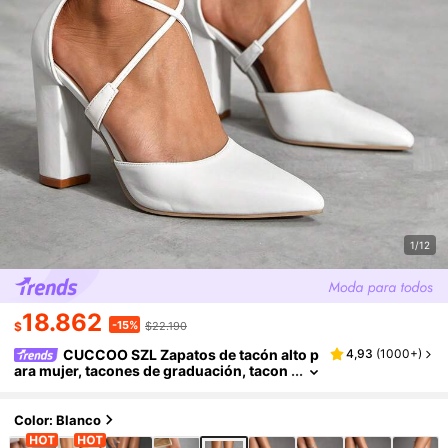
1/12
18.862
-15%
$
$22.190
CUCCOO SZL Zapatos de tacón alto p
4,93
(
1000+
)
ara mujer, tacones de graduación, tacon
es de fiesta para fiestas de verano, estilo
elegante y chic, genial para Navidad, fiesta d
e Año Nuevo, fiesta de Valentín, salida noctu
Color: Blanco
rna