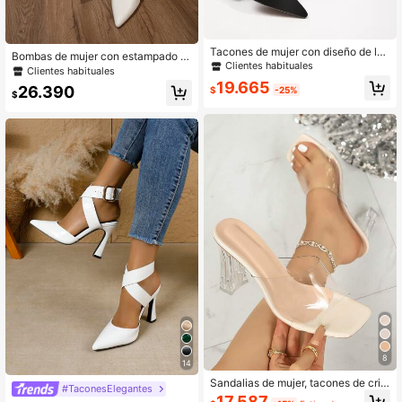
Tacones de mujer con diseño de laz
Bombas de mujer con estampado d
o en la pierna de ante artificial negr
Clientes habituales
e cocodrilo blanco, bombas de tacó
Clientes habituales
o, tacón grueso con punta puntiagu
n grueso con punta puntiaguda y co
19.665
da y correas, elegantes para fiesta
26.390
$
-25%
rreas, elegantes
$
8
14
Sandalias de mujer, tacones de crist
#TaconesElegantes
al transparente estilo hada, sandali
17.587