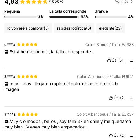
4,93
(1000+)
Ver más
Pequeña
La talla corresponde
Grande
3%
93%
4%
lo volveré a comprar
(5)
rapidez logística
(5)
elegante
(23)
d***a
Color: Blanco / Talla: EUR38
Est
á
hermosoooos
,
la
talla
corresponde
.
Útil
(51)
S***a
Color: Albaricoque / Talla: EUR41
muy
lindos
,
llegaron
rapido
el
color
de
acuerdo
con
la
imagen
Útil
(2)
Y***z
Color: Albaricoque / Talla: EUR37
Muy
c
ó
modos
,
bellos
,
soy
talla
37
en
chile
y
me
quedaron
muy
bien
.
Vienen
muy
bien
empacados
.
Útil
(2)