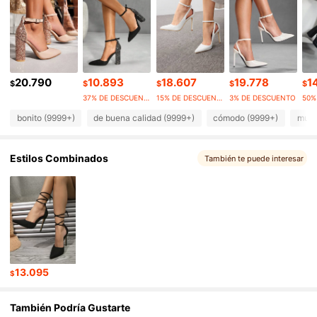
897K Seguidores
4,91
897K Seguidores
4,91
20.790
10.893
18.607
19.778
1
$
$
$
$
$
37% DE DESCUENTO
15% DE DESCUENTO
3% DE DESCUENTO
897K Seguidores
4,91
bonito (9999+)
de buena calidad (9999+)
cómodo (9999+)
muy 
Estilos Combinados
897K Seguidores
También te puede interesar
4,91
897K Seguidores
4,91
897K Seguidores
4,91
13.095
$
897K Seguidores
4,91
También Podría Gustarte