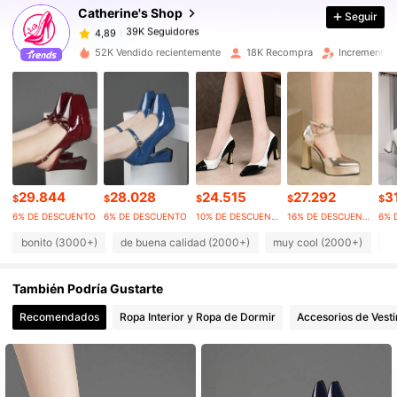
Catherine's Shop
Seguir
39K Seguidores
4,89
l***l
pagó
Hace 1 día
52K Vendido recientemente
18K Recompra
Incremento 
39K Seguidores
4,89
39K Seguidores
4,89
39K Seguidores
4,89
29.844
28.028
24.515
27.292
3
$
$
$
$
$
6% DE DESCUENTO
6% DE DESCUENTO
10% DE DESCUENTO
16% DE DESCUENTO
6% 
39K Seguidores
4,89
bonito (3000+)
de buena calidad (2000+)
muy cool (2000+)
co
También Podría Gustarte
39K Seguidores
4,89
Recomendados
Ropa Interior y Ropa de Dormir
Accesorios de Vesti
39K Seguidores
4,89