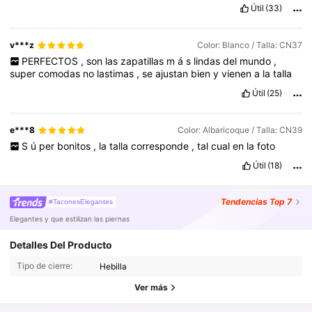
Útil
(33)
v***z
Color: Blanco / Talla: CN37
PERFECTOS
,
son
las
zapatillas
m
á
s
lindas
del
mundo
,
super
comodas
no
lastimas
,
se
ajustan
bien
y
vienen
a
la
talla
Útil
(25)
e***8
Color: Albaricoque / Talla: CN39
S
ú
per
bonitos
,
la
talla
corresponde
,
tal
cual
en
la
foto
Útil
(18)
Tendencias
Top 7
#TaconesElegantes
Elegantes y que estilizan las piernas
39K Seguidores
4,89
Detalles Del Producto
Tipo de cierre:
Hebilla
39K Seguidores
4,89
Ver más