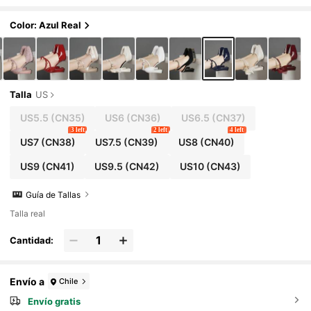
Color: Azul Real
Talla
US
US5.5
(CN35)
US6
(CN36)
US6.5
(CN37)
3 left
2 left
4 left
US7
(CN38)
US7.5
(CN39)
US8
(CN40)
US9
(CN41)
US9.5
(CN42)
US10
(CN43)
Guía de Tallas
Talla real
Cantidad:
Envío a
Chile
Envío gratis