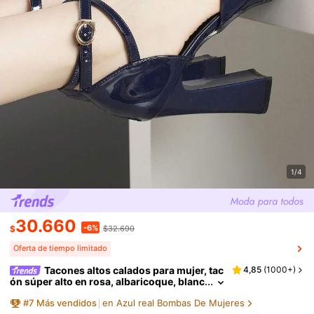
1/4
30.660
-6%
$
$32.690
Oferta de tiempo limitado
Tacones altos calados para mujer, tac
4,85
(
1000+
)
ón súper alto en rosa, albaricoque, blanc
o, negro, rojo, plateado, dorado, zapatos
#
7
Más vendidos
en Azul real Bombas De Mujeres
de moda