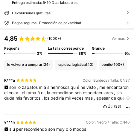
Entrega estimada:
5-10 Días laborables
Devoluciones gratuitas
Pagos seguros · Protección de privacidad
4,85
(1000+)
Ver más
Pequeña
La talla corresponde
Grande
3%
88%
9%
lo volveré a comprar
(24)
rapidez logística
(40)
bonito
(100+)
K***a
Color: Burdeos / Talla: CN37
son
lo
zapatos
m
á
s
hermosos
qu
é
he
visto
,
me
encantaron
el
color
,
el
tama
ñ
o
,
la
comodidad
son
espectaculares
,
sin
duda
mis
favoritos
,
los
pediria
mil
veces
mas
,
apesar
de
que
son
super
altos
con
la
plataforma
equilibra
much
í
simo
soy
3
.
5
Útil
(33)
mex
y
ped
í
37
consider
ó
que
un
n
ú
mero
menos
estar
í
a
perfecto
pero
me
encantaron
y***n
Color: Negro / Talla: CN40
s
ú
per
recomiendo
son
muy
c
ó
modos