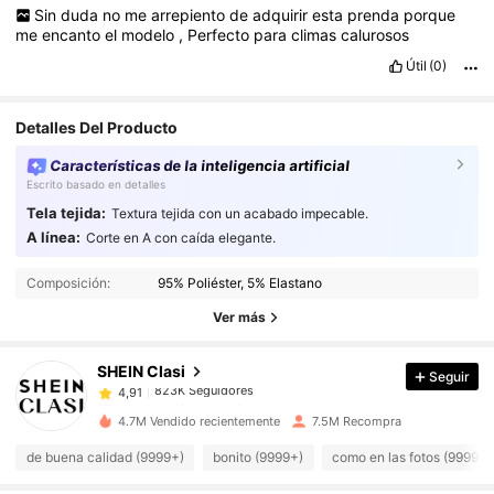
Sin
duda
no
me
arrepiento
de
adquirir
esta
prenda
porque
me
encanto
el
modelo
,
Perfecto
para
climas
calurosos
Útil
(0)
Detalles Del Producto
Características de la inteligencia artificial
Escrito basado en detalles
Tela tejida:
Textura tejida con un acabado impecable.
A línea:
Corte en A con caída elegante.
823K Seguidores
4,91
Composición:
95% Poliéster, 5% Elastano
823K Seguidores
4,91
Ver más
SHEIN Clasi
Seguir
823K Seguidores
4,91
a***0
pagó
Hace 1 día
g***i
seguido
Hace 1 horas
4.7M Vendido recientemente
7.5M Recompra
823K Seguidores
4,91
de buena calidad (9999+)
bonito (9999+)
como en las fotos (9999+)