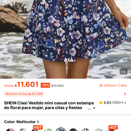
1/8
11.601
-10%
¡Últimos 3 días
$
$12.890
Desde
Ahorros Extra de $1.289
SHEIN Clasi Vestido mini casual con estampa
4,83
(
100+
)
do floral para mujer, para citas y fiestas
Color: Multicolor