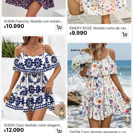
SHEIN Frenchy Vestido con estamp
10.990
ado floral ribete con fruncido
$
EMERY ROSE Vestido corto de vera
9.990
no para mujer con cuello en V, man
$
gas cortas y estampado
19
10
SHEIN Clasi Vestido corto elegante
12.090
de mujer con cuello en V, volantes y
$
SHEIN Clasi Vestido elegante y cas