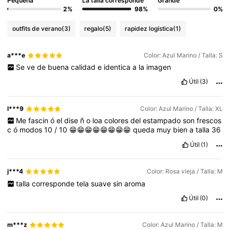
Pequeña
La talla corresponde
Grande
2%
98%
0%
outfits de verano
(3)
regalo
(5)
rapidez logística
(1)
a***e
Color: Azul Marino / Talla: S
Se
ve
de
buena
calidad
e
identica
a
la
imagen
Útil
(3)
l***9
Color: Azul Marino / Talla: XL
Me
fascin
ó
el
dise
ñ
o
loa
colores
del
estampado
son
frescos
c
ó
modos
10
/
10
😁😁😁😁😁😁😁😁
queda
muy
bien
a
talla
36
Útil
(1)
j***4
Color: Rosa vieja / Talla: M
talla
corresponde
tela
suave
sin
aroma
Útil
(0)
m***z
Color: Azul Marino / Talla: M