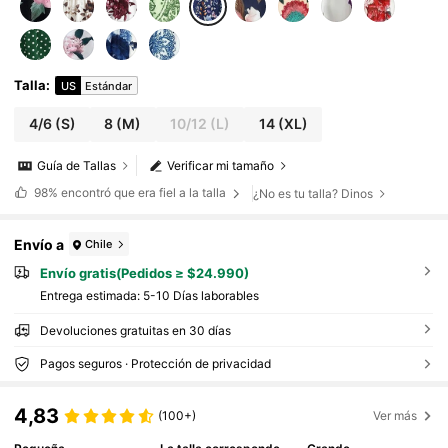
Talla
:
US
Estándar
4/6
(S)
8
(M)
10/12
(L)
14
(XL)
Guía de Tallas
Verificar mi tamaño
98%
encontró que era fiel a la talla
¿No es tu talla? Dinos
Envío a
Chile
Envío gratis(Pedidos ≥ $24.990)
Entrega estimada:
5-10 Días laborables
Devoluciones gratuitas en 30 días
Pagos seguros · Protección de privacidad
4,83
(100+)
Ver más