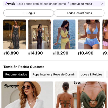
Esta tienda está seleccionada como
「Botique de moda」
115K Seguidores
4,82
Seguir
Todos los artículos
115K Seguidores
4,82
115K Seguidores
4,82
115K Seguidores
4,82
18.890
14.190
19.290
10.490
9
$
$
$
$
$
También Podría Gustarte
115K Seguidores
4,82
Recomendados
Ropa Interior y Ropa de Dormir
Joyas & Relojes
115K Seguidores
4,82
115K Seguidores
4,82