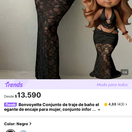
1/4
13.590
$
Desde
Bonvoyette Conjunto de traje de baño el
4,88
(
43
)
egante de encaje para mujer, conjunto infor
mal de playa y tomar el sol de múltiples piez
as, verano 2025
Color: Negro