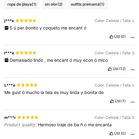
ropa de playa
(1)
sin olor
(2)
outfits premamá
(1)
j***s
Color: Celeste / Talla: L
S
ú
per
bonito
y
coqueto
me
encant
ó
Útil
(0)
l***u
Color: Celeste / Talla: S
Demasiado
lindo
,
me
encant
ó
muy
econ
ó
mico
Útil
(12)
L***e
Color: Celeste / Talla: L
Me
gust
ó
mucho
la
tela
es
muy
linda
y
bonita
de
Útil
(1)
m***r
Color: Celeste / Talla: S
Product quality:
Hermoso
traje
de
ba
ñ
o
me
encanta
Útil
(0)