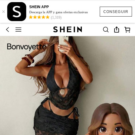
SHEIN APP
×
CONSEGUIR
Descarga la APP y gana ofertas exclusivas
(1,319)