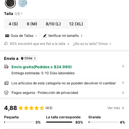
Talla
US
4
(S)
6
(M)
8/10
(L)
12
(XL)
Guía de Tallas
Verificar mi tamaño
93%
encontró que era fiel a la talla
¿No es tu talla? Dinos
Envío a
Chile
Envío gratis(Pedidos ≥ $24.990)
Entrega estimada:
5-10 Días laborables
Los artículos de esta categoría no se pueden devolver ni cambiar
Pagos seguros · Protección de privacidad
4,88
(43)
Ver más
Pequeña
La talla corresponde
Grande
3%
93%
4%