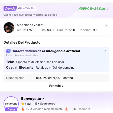
NUEVO
En 26 Días
#BikiniTalleAlto
Diseño retro que estiliza y alarga las piernas.
Modelar es vestir:
S
Altura:
175.0
Busto:
93.0
Cintura:
56.0
Caderas:
94.0
Detalles Del Producto
Características de la inteligencia artificial
Escrito basado en detalles
Tela:
Aspecto textil clásico, fácil de usar.
115K Seguidores
4,82
Casual, Elegante:
Relajado y fácil de combinar.
Composición:
95% Poliéster,5% Elastano
115K Seguidores
4,82
Ver más
Bonvoyette
115K Seguidores
4,82
s***c
pagó
Hace 1 día
1.7M Vendido recientemente
150K Recompra