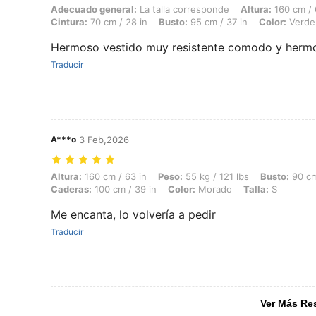
Adecuado general: La talla corresponde, Altura: 160 cm / 63 in, Peso:
Adecuado general:
La talla corresponde
Altura:
160 cm / 
Cintura:
70 cm / 28 in
Busto:
95 cm / 37 in
Color:
Verde
Hermoso vestido muy resistente comodo y herm
Traducir
A***o
3 Feb,2026
Altura: 160 cm / 63 in, Peso: 55 kg / 121 lbs, Busto: 90 cm / 35 in, C
Altura:
160 cm / 63 in
Peso:
55 kg / 121 lbs
Busto:
90 cm
Caderas:
100 cm / 39 in
Color:
Morado
Talla:
S
Me encanta, lo volvería a pedir
Traducir
Ver Más Re