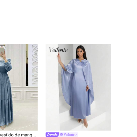
 para mujer, vestido elegante casual de uso diario, vestido de Año Nuevo primavera otoño
Veilorie