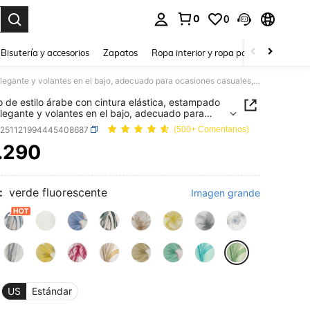
0
0
a. Press Enter to select.
Bisutería y accesorios
Zapatos
Ropa interior y ropa para dormir
Ho
Vestido de estilo árabe con cintura elástica, estampado floral elegante y volantes en el bajo, adecuado para ocasiones casuales, de viaje, vacaciones o fiestas
o de estilo árabe con cintura elástica, estampado
 elegante y volantes en el bajo, adecuado para
nes casuales, de viaje, vacaciones o fiestas
z251121994445408687
(500+ Comentarios)
.290
ICE AND AVAILABILITY
:
verde fluorescente
Imagen grande
US
Estándar