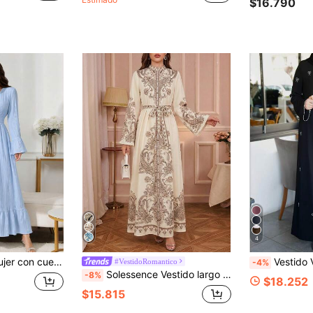
$16.790
4
ga larga acampanada, elegante para todas las estaciones y vacaciones
Vestido Vintage Bordado Cuello Redo
#VestidoRomantico
-4%
Solessence Vestido largo de muselina con estampado de paisley para resort (estampado aleatorio), Kaftán modesto
-8%
$18.252
$15.815