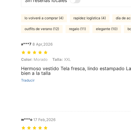
Sin reseñas locales
lo volveré a comprar (4)
rapidez logística (4)
día de ac
outfits de verano (12)
regalo (11)
elegante (10)
bo
a***7
8 Apr,2026
Color: Morado, Talla: XXL
Color:
Morado
Talla:
XXL
Hermoso vestido Tela fresca, lindo estampado L
bien a la talla
Traducir
w***o
17 Feb,2026