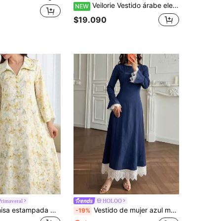
Veilorie Vestido árabe elegante con decoración de metal estilo chal para mujer
NEW
$19.090
Primaveral
HOLOO
Yasmyna Camisa estampada multicolor con cuello de solapa y botones delanteros
Vestido de mujer azul marino con cuello redondo, manga larga acampanada, patchwork de encaje, lazo en la cintura trasera, elegante para ir al trabajo, fiestas y eventos formales, primavera/otoño
-19%