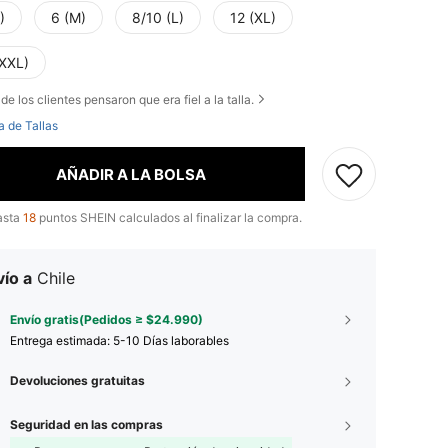
)
6 (M)
8/10 (L)
12 (XL)
(XXL)
de los clientes pensaron que era fiel a la talla.
a de Tallas
AÑADIR A LA BOLSA
asta
18
puntos SHEIN calculados al finalizar la compra.
ío a
Chile
Envío gratis(Pedidos ≥ $24.990)
Entrega estimada:
5-10 Días laborables
Devoluciones gratuitas
Seguridad en las compras