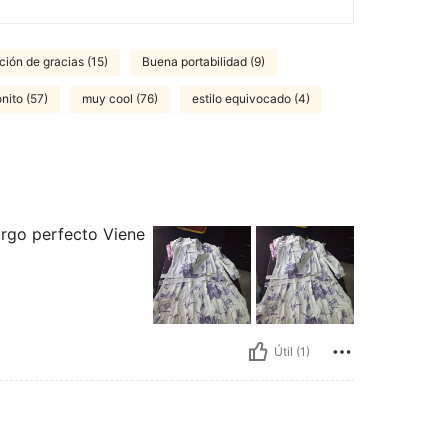
ción de gracias (15)
Buena portabilidad (9)
nito (57)
muy cool (76)
estilo equivocado (4)
argo perfecto Viene
Útil (1)