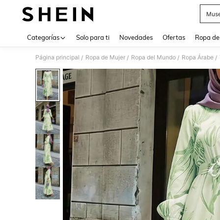
Muse
Use up 
Categorías
Solo para ti
Novedades
Ofertas
Ropa de
Página principal
Ropa de Mujer
Ropa del Mundo
Ropa Árabe
/
/
/
/