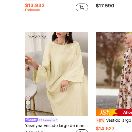
$13.932
$17.590
Estimado
14
Ahor
Vestido largo elegante con estampado floral para mujer, vestido de verano modesto de manga larg
Yasmyna
-8%
Yasmyna Vestido largo de manga larga con bordado floral, bajo con volantes y unicolor elegante
$14.527