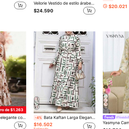
Veilorie Vestido de estilo árabe con mangas acampanadas, volantes en el bajo y estampado tie-dye para vacaciones de mujer
$20.021
$24.590
10
ro de $1.263
a con bajo con volantes para vacaciones, fiesta, invitada de boda, color marrón, otoño
Bata Kaftan Larga Elegante, Estampado Geométrico, Cuello Alto, Cinturón en la Cintura y Diseño con Botones Delanteros, Mangas de Obispo Vacaciones Otoño
#Vestido
-4%
$16.502
Estimado