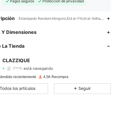
Pagos seguros
Protección de privacidad
ipción
Estampado Random,Ninguno,Eid al-Fitr,Id al-Adha,Festival de prim
4,69
113
5.8K
s Y Dimensiones
4,69
113
5.8K
 La Tienda
4,69
113
5.8K
CLAZZIQUE
i***h
está navegando
4,69
113
5.8K
Calificación
Artículos
Seguidores
Vendido recientemente
4.5K Recompra
4,69
113
5.8K
Todos los artículos
Seguir
4,69
113
5.8K
4,69
113
5.8K
4,69
113
5.8K