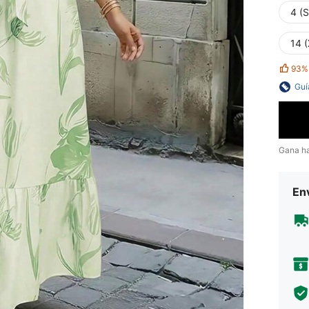
4 (S
14 
93%
Guí
Gana h
Env