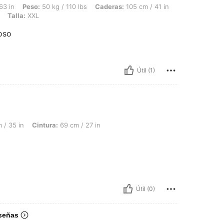
 50 kg / 110 lbs, Caderas: 105 cm / 41 in, Cintura: 70 cm / 28 in, Busto: 95 cm / 37
63 in
Peso:
50 kg / 110 lbs
Caderas:
105 cm / 41 in
Talla:
XXL
oso
Útil (1)
intura: 69 cm / 27 in, Caderas: 100 cm / 39 in, Color: Morado, Talla: S
 / 35 in
Cintura:
69 cm / 27 in
Útil (0)
señas