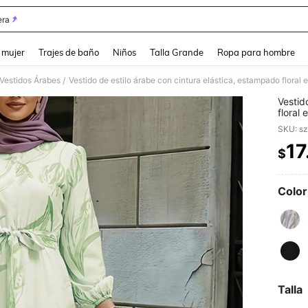
ra
and down arrow keys to navigate search Búsqueda reciente and Busca y Encuentr
 mujer
Trajes de baño
Niños
Talla Grande
Ropa para hombre
Vestidos Árabes
/
Vestid
floral
ocasio
SKU: s
17
$
PR
Color
Talla