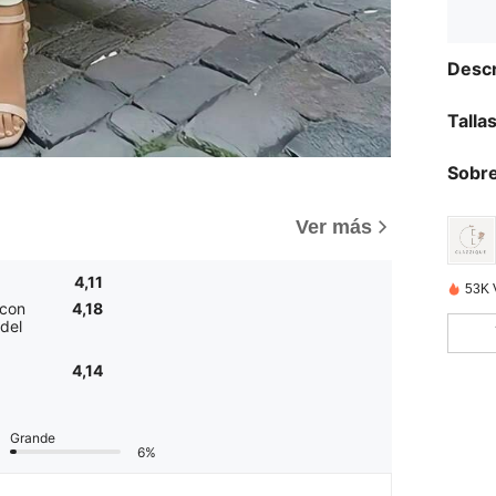
Descr
Talla
Sobre
Ver más
4,11
53K 
 con
4,18
del
4,14
Grande
6%