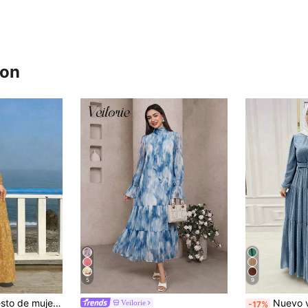
ron
5
9
Vestido maxi modesto de mujer estilo árabe con estampado completo amarillo mostaza, mangas largas tipo linterna y bajo con volantes escalonados, atuendo de vacaciones para otoño
Nuevo vestido de manga larga con cordones
Veilorie
-17%