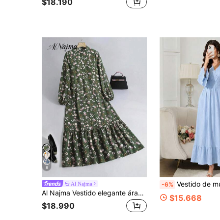
$18.190
8
Vestido de mujer con cuello en V, volantes en el bajo, cintura fruncida, man
Al Najma
-6%
Al Najma Vestido elegante árabe de mujer con estampado floral, manga larga y bajo con volantes
$15.668
$18.990