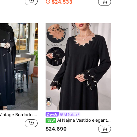
$24.533
ndo Holgado Favorecedor, Estilo de Oriente Medio Negro Primavera Otoño
Al Najma
Al Najma Vestido elegante y romántico con cuello de pétalos, puños con cuentas pesadas, diseño de 3 capas de pétalos con artesanía de cuentas de lujo, suelto y cómodo para mujeres jóvenes
NEW
$24.690