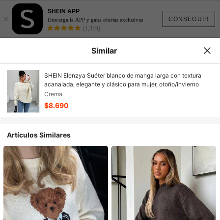
SHEIN APP
×
CONSEGUIR
Descarga la APP y gana ofertas exclusivas
(1,319)
Similar
SHEIN Elenzya Suéter blanco de manga larga con textura
acanalada, elegante y clásico para mujer, otoño/invierno
Crema
$8.690
Artículos Similares