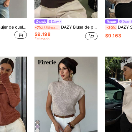
Dazy
Dazy 
Aloruh Suéter de mujer de cuello redondo, manga corta, cintura ceñida, manga tipo murciélago, texturizado. Lujoso para galas, fiestas, banquetes, elegante discreto, brillante para fiestas navideñas, carnavales, salidas, resorts, para usar en capas en temporada de bodas, fiestas, oficina de verano
DAZY Blusa de punto básica de cuello redondo y ajuste relajado para mujer, de verano
DAZY Suéter de punto de v
-7%
¡Últimos 2 días
-30%
$9.198
$9.163
Estimado