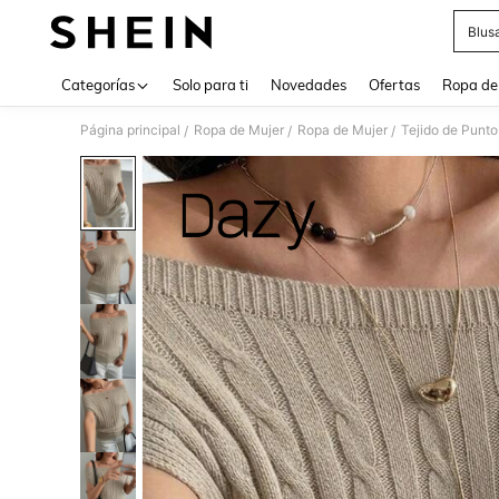
Blus
Use up 
Categorías
Solo para ti
Novedades
Ofertas
Ropa de
Página principal
Ropa de Mujer
Ropa de Mujer
Tejido de Punto
/
/
/