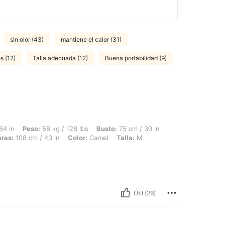
sin olor (43)
mantiene el calor (31)
s (12)
Talla adecuada (12)
Buena portabilidad (9)
 58 kg / 128 lbs, Busto: 75 cm / 30 in, Forma del cuerpo: Triángulo, Cintura: 76 c
64 in
Peso:
58 kg / 128 lbs
Busto:
75 cm / 30 in
ras:
108 cm / 43 in
Color:
Camel
Talla:
M
Útil (29)