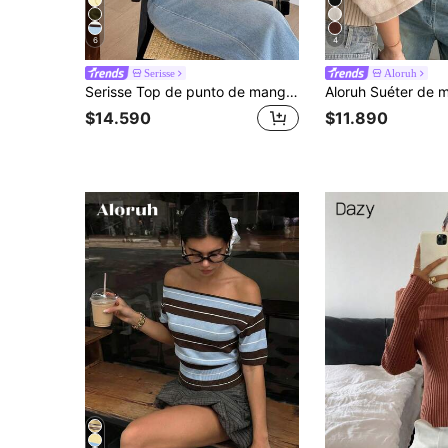
6
4
Serisse
Aloruh
Serisse Top de punto de manga corta con alas de murciélago y decoración floral 3D para mujer
$14.590
$11.890