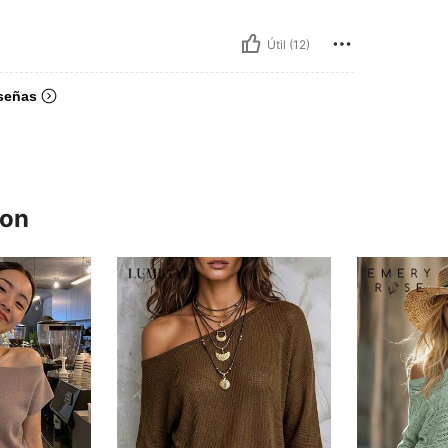
Útil (12)
señas
ron