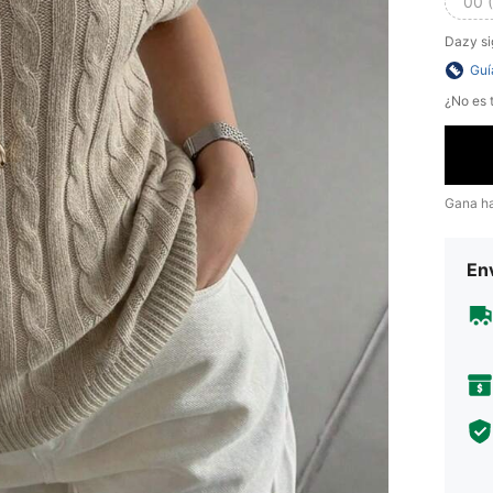
00 
Dazy si
Guí
¿No es t
Gana h
Env