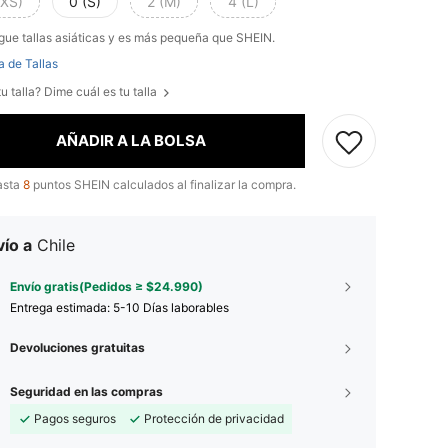
(XS)
0 (S)
2 (M)
4 (L)
gue tallas asiáticas y es más pequeña que SHEIN.
a de Tallas
u talla? Dime cuál es tu talla
AÑADIR A LA BOLSA
asta
8
puntos SHEIN calculados al finalizar la compra.
ío a
Chile
Envío gratis(Pedidos ≥ $24.990)
Entrega estimada:
5-10 Días laborables
Devoluciones gratuitas
Seguridad en las compras
Pagos seguros
Protección de privacidad