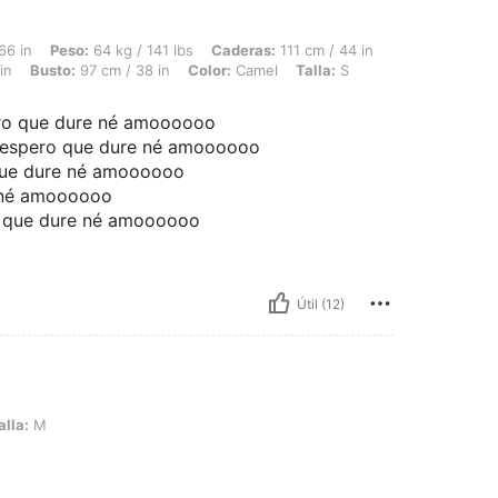
64 kg / 141 lbs, Caderas: 111 cm / 44 in, Forma del cuerpo: Triángulo invertido, Ci
66 in
Peso:
64 kg / 141 lbs
Caderas:
111 cm / 44 in
in
Busto:
97 cm / 38 in
Color:
Camel
Talla:
S
ro que dure né amoooooo
 espero que dure né amoooooo
que dure né amoooooo
 né amoooooo
o que dure né amoooooo
Útil (12)
alla:
M