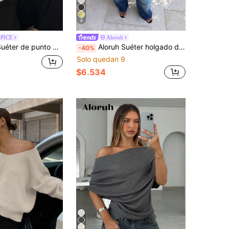
6
SPICE
Aloruh
erano con cuello alto y ajustado sin mangas para mujer
Aloruh Suéter holgado de mujer de cuello barco, manga de murciélago acanalada y manga corta, color albaricoque, adecuado para ir al trabajo y uso diario en primavera/verano
-40%
Solo quedan 9
$6.534