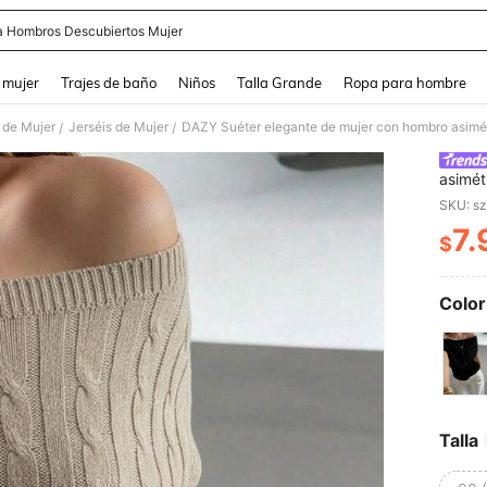
a Hombros Descubiertos Mujer
and down arrow keys to navigate search Búsqueda reciente and Busca y Encuentr
 mujer
Trajes de baño
Niños
Talla Grande
Ropa para hombre
 de Mujer
Jerséis de Mujer
DAZY Suéter elegante de mujer con hombro asimét
/
/
asimét
veran
7.
$
PR
Color
Talla