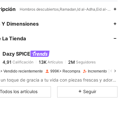
ipción
Hombros descubiertos,Ramadan,Id al-Adha,Eid al-Fitr,Casa
4,91
13K
2M
s Y Dimensiones
 La Tienda
4,91
13K
2M
Dazy SPICE
4,91
13K
2M
Calificación
Artículos
Seguidores
s***i
pagó
Hace 16 horas
+ Vendido recientemente
999K+ Recompra
Incremento de seguidores de
4,91
13K
2M
Añade un toque de gracia a tu vida con piezas frescas y adorables.
Todos los artículos
Seguir
4,91
13K
2M
4,91
13K
2M
4,91
13K
2M