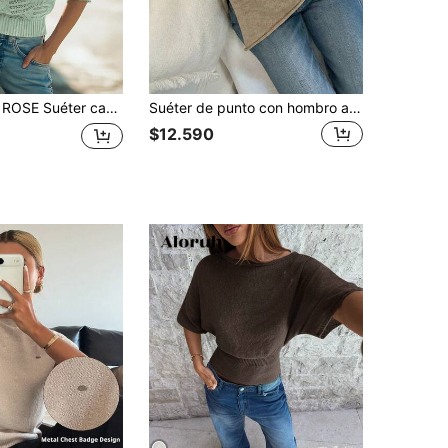
 manga raglán, puños y bajo acanalados, con patrón calado, de ajuste holgado, nueva llegada para todas las temporadas
Suéter de punto con hombro asimétrico y manga corta, elegante para mujer, casual para uso diario y vacaciones en la playa
$12.590