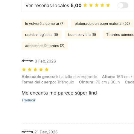
Ver reseñas locales
5,00
lo volveré a comprar (7)
elaborado con buen material (92)
rapidez logística (6)
buen servicio (6)
Tirantes cómodo
accesorios faltantes (2)
d***m
3 Feb,2026
Adecuado general: La talla corresponde, Altura: 163 cm / 64 in, Peso:
Adecuado general:
La talla corresponde
Altura:
163 cm / 
Forma del cuerpo:
Triángulo
Cintura:
76 cm / 30 in
Cade
Me encanta me parece súper lind
Traducir
m***x
21 Dec,2025