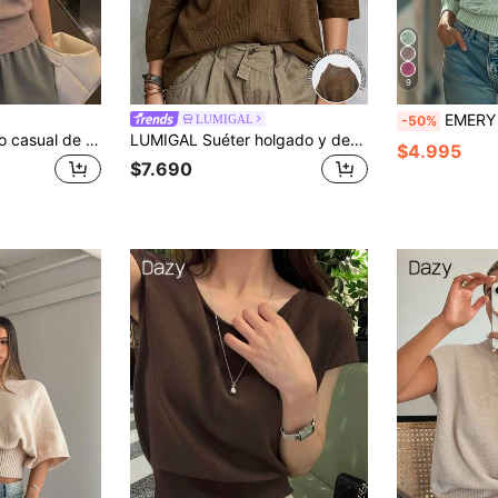
9
EMERY ROSE Suéter casual de mujer de cuello redondo,
LUMIGAL
-50%
DAZY Top de punto casual de manga corta y un solo hombro de color liso para mujer, verano
LUMIGAL Suéter holgado y desestructurado para mujer con cuello asimétrico, punto de gofre y manga de 5 puntos con hombros caídos
$4.995
$7.690