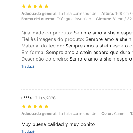
Adecuado general: La talla corresponde, Altura: 168 cm / 66 in, Peso: 
Adecuado general:
La talla corresponde
Altura:
168 cm / 
Forma del cuerpo:
Triángulo invertido
Cintura:
81 cm / 32 
Qualidade do produto
:
Sempre amo a shein espe
Fiel às imagens do produto
:
Sempre amo a shein
Material do tecido
:
Sempre amo a shein espero 
Em forma
:
Sempre amo a shein espero que dure
Descrição do cheiro
:
Sempre amo a shein esper
Traducir
u***a
13 Jan,2026
Adecuado general: La talla corresponde, Color: Camel, Talla: M
Adecuado general:
La talla corresponde
Color:
Camel
T
Muy buena calidad y muy bonito
Traducir