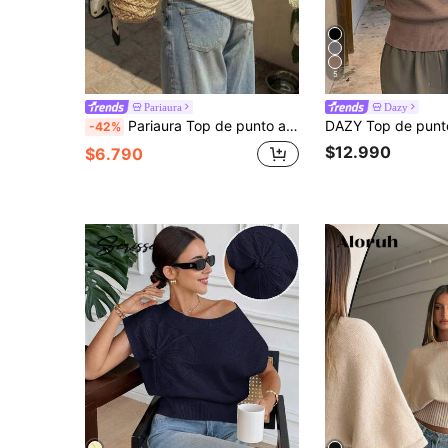
5
Pariaura
Dazy
Pariaura Top de punto asimétrico de hombro beige para mujer, top de manga corta suelta con manga de murciélago, elegante y chic para vacaciones de verano casuales
-42%
$12.990
$6.790