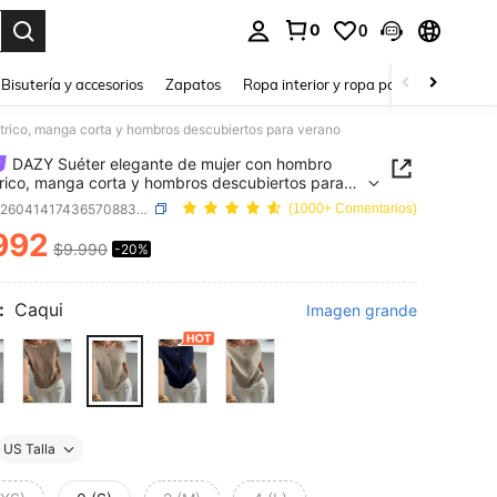
0
0
a. Press Enter to select.
Bisutería y accesorios
Zapatos
Ropa interior y ropa para dormir
Ho
rico, manga corta y hombros descubiertos para verano
DAZY Suéter elegante de mujer con hombro
rico, manga corta y hombros descubiertos para
o
SKU: sz260414174365708833670
(1000+ Comentarios)
992
$9.990
-20%
ICE AND AVAILABILITY
:
Caqui
Imagen grande
US Talla