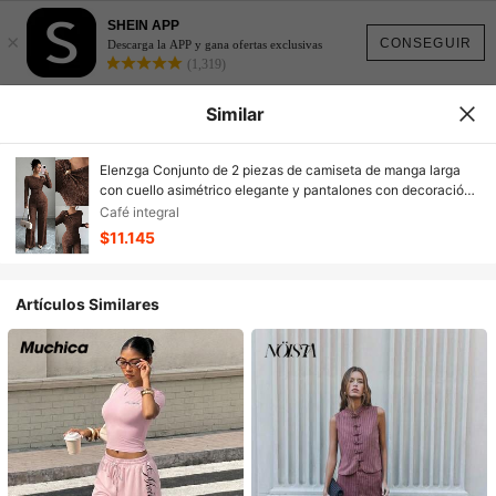
SHEIN APP
×
CONSEGUIR
Descarga la APP y gana ofertas exclusivas
(1,319)
Similar
Elenzga Conjunto de 2 piezas de camiseta de manga larga
con cuello asimétrico elegante y pantalones con decoración
de botón dorado en 3D
Café integral
$11.145
Artículos Similares