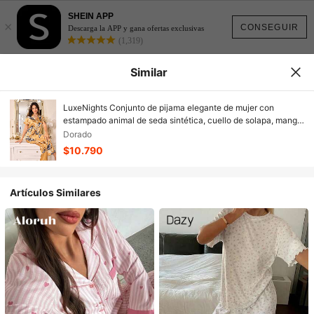
SHEIN APP
×
CONSEGUIR
Descarga la APP y gana ofertas exclusivas
(1,319)
Similar
LuxeNights Conjunto de pijama elegante de mujer con
estampado animal de seda sintética, cuello de solapa, manga
corta, suelto y cómodo
Dorado
$10.790
Artículos Similares