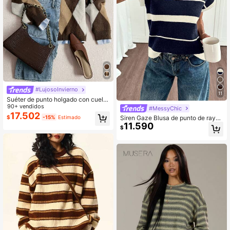
#LujosoInvierno
11
Suéter de punto holgado con cuello
redondo, patrón de rombos y bloque
90+ vendidos
#MessyChic
s de color, cómodo y cálido, para ot
17.502
$
-15%
Estimado
Siren Gaze Blusa de punto de rayas
oño/invierno, marrón, estilo vacacio
11.590
de color contrastante para mujer
nal
$