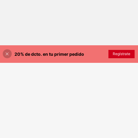
20% de dcto. en tu primer pedido
Regístrate
¡40% DE DESCUENTO!
AÑADIR A LA BOLSA