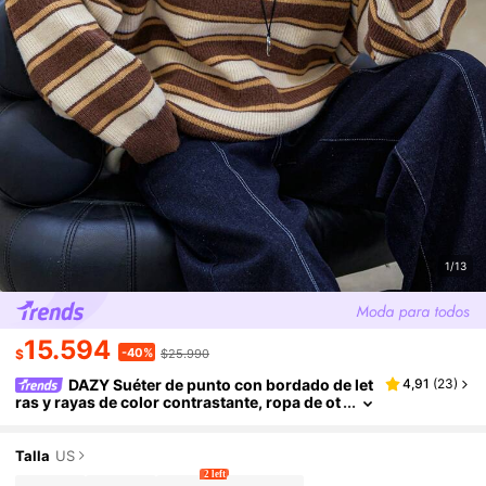
1/13
15.594
-40%
$
$25.990
DAZY Suéter de punto con bordado de let
4,91
(
23
)
ras y rayas de color contrastante, ropa de ot
oño para mujer
Talla
US
2 left