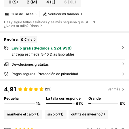
0
(S)
2
(M)
4
(L)
6
(XL)
Guía de Tallas
Verificar mi tamaño
Dazy sigue tallas asiáticas y es más pequeña que SHEIN.
¿No es tu talla? Dinos
Envío a
Chile
Envío gratis(Pedidos ≥ $24.990)
Entrega estimada:
5-10 Días laborables
Devoluciones gratuitas
Pagos seguros · Protección de privacidad
4,91
(23)
Ver más
Pequeña
La talla corresponde
Grande
1%
91%
8%
mantiene el calor
(1)
sin olor
(1)
outfits de invierno
(1)