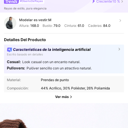
Creciente
10 %
#DiseñoDeRayas
Rayas de estilo, pura elegancia
Modelar es vestir:
M
Altura:
168.0
Busto:
79.0
Cintura:
61.0
Caderas:
84.0
Detalles Del Producto
Características de la inteligencia artificial
Escrito basado en detalles
Casual:
Look casual con un encanto natural.
Pullovers:
Pulóver sencillo con un atractivo natural.
Material:
Prendas de punto
Composición:
44% Acrílico, 30% Poliéster, 26% Poliamida
Ver más