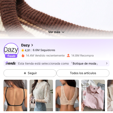
6.6M Seguidores
4,91
6.6M Seguidores
4,91
Ver más
Dazy
6.6M Seguidores
4,91
r***8
pagó
Hace 1 día
d***1
seguido
Hace 1 horas
14.4M Vendido recientemente
14.8M Recompra
6.6M Seguidores
4,91
Esta tienda está seleccionada como
「Botique de moda」
Seguir
Todos los artículos
6.6M Seguidores
4,91
6.6M Seguidores
4,91