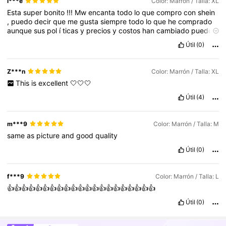
i***e
Color: Marrón / Talla: XL
Esta
super
bonito
!!!
Mw
encanta
todo
lo
que
compro
con
shein
,
puedo
decir
que
me
gusta
siempre
todo
lo
que
he
comprado
aunque
sus
pol
í
ticas
y
precios
y
costos
han
cambiado
puedo
decir
que
me
gusta
mucho
comprar
aqu
í.
Si
quieres
estar
a
la
Útil
(0)
moda
shein
es
un
buen
partido
.
Z***n
Color: Marrón / Talla: XL
This
is
excellent
🤍🤍🤍
Útil
(4)
m***9
Color: Marrón / Talla: M
same
as
picture
and
good
quality
Útil
(0)
f***9
Color: Marrón / Talla: L
👍👍👍👍👍👍👍👍👍👍👍👍👍👍👍👍👍👍👍👍👍
Útil
(0)