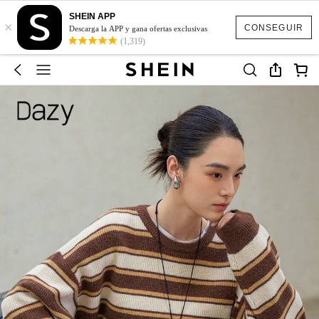
SHEIN APP
×
CONSEGUIR
Descarga la APP y gana ofertas exclusivas
(1,319)