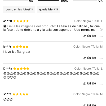
0%
100%
0%
como en las fotos
(1)
queda bien
(1)
a***0
Color: Negro / Talla: L
Fiel a las imágenes del producto:
La
tela
es
de
calidad
,
tal
cual
la
foto
,
tiene
doble
tela
y
la
talla
corresponde
.
Uso
normalmente
L
y
me
qued
ó
perfecta
,
ni
grande
ni
peque
ñ
a
Útil
(0)
b***r
Color: Negro / Talla: M
I
love
it
,
fits
great
Útil
(0)
D***a
Color: Negro / Talla: L
😍😍😍😍😍😍😍😍😍😍😍😍😍😍😍😍😍😍😍😍😍😍😍😍😍😍😍😍😍
😍😍😍😍
Útil
(0)
544K Seguidores
4,89
s***1
Color: Negro / Talla: M
🥰🥰🥰
544K Seguidores
4,89
Útil
(0)