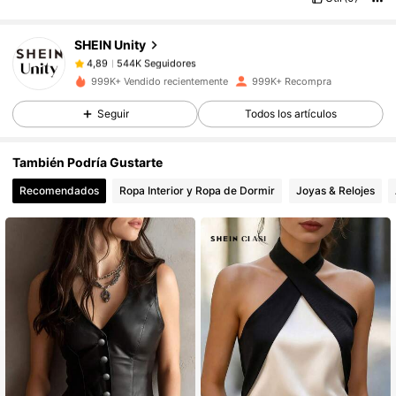
SHEIN Unity
544K Seguidores
4,89
d***z
pagó
Hace 1 día
999K+ Vendido recientemente
999K+ Recompra
544K Seguidores
Seguir
Todos los artículos
4,89
También Podría Gustarte
544K Seguidores
4,89
Recomendados
Ropa Interior y Ropa de Dormir
Joyas & Relojes
544K Seguidores
4,89
544K Seguidores
4,89
544K Seguidores
4,89