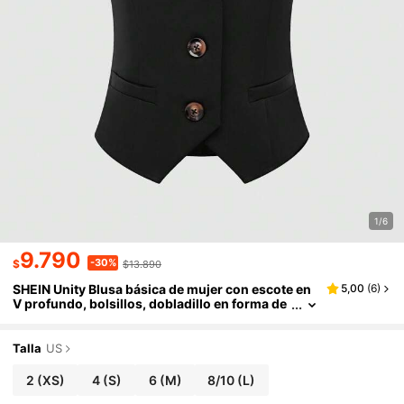
1/6
9.790
-30%
$
$13.890
SHEIN Unity Blusa básica de mujer con escote en
5,00
(
6
)
V profundo, bolsillos, dobladillo en forma de
V, sin mangas, cuello de solapa, abierta por d
elante con decoración de botones, color negro
Talla
US
2
(XS)
4
(S)
6
(M)
8/10
(L)