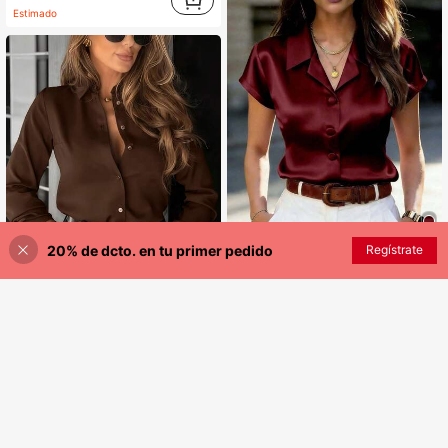
Estimado
20% de dcto. en tu primer pedido
Regístrate
¡30% DE DESCUENTO!
AÑADIR A LA BOLSA
10
Blusa de mujer de satén morado de manga corta con cuello y decoración de botones, ajuste regular, blusa de verano
-5%
Últimos 2 días
4
8.826
$
Camisa de mujer de unicolor con cuello vuelto, abotonadura sencilla, casual para ir al trabajo, manga larga, primavera, marrón
-6%
Últimos 2 días
Estimado
#6 Más vendidos
en Marrón Blusas suaves para la oficina
9.861
$
100+ vendidos