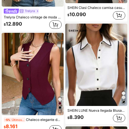
SHEIN Clasi Chaleco camisa casual de un solo pecho de unicolor para mujer
Trelyra
10.090
$
Trelyra Chaleco vintage de moda para mujer en azul marino, con ribete de tela dorada, cuello alto, sin mangas, doble botonadura con botones metálicos, versátil y ceñido a la cintura
12.890
$
SHEIN LUNE Nueva llegada Blusa minimalista sin mangas en blanco y negro, adecuada para el trabajo
6
8.390
$
Chaleco elegante de mujer de unicolor, con cuello en V, sin mangas, abotonado y ajustado a la cintura, para el verano
-5%
Últimos 2 días
8.161
$