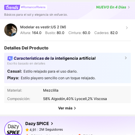
NUEVO
En 4 Días
#RomanceRiviera
Básicos para el sol y elegancia sin esfuerzo.
Modelar es vestir:
US 2 (M)
Altura:
164.0
Busto:
80.0
Cintura:
60.0
Caderas:
82.0
Detalles Del Producto
Características de la inteligencia artificial
Escrito basado en detalles
Casual:
Estilo relajado para el uso diario.
Playa:
Estilo playero sencillo con un toque relajado.
2M Seguidores
4,91
Material:
Mezclilla
Composición:
58% Algodón,40% Lyocell,2% Viscosa
2M Seguidores
4,91
Ver más
Dazy SPICE
2M Seguidores
4,91
f***5
pagó
Hace 1 día