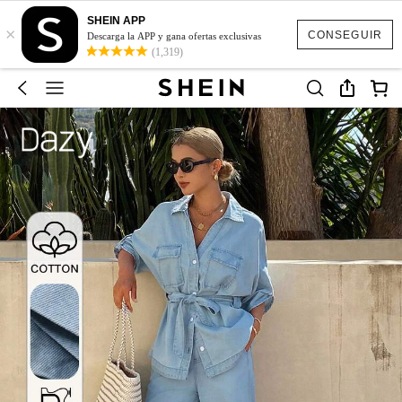
SHEIN APP
×
CONSEGUIR
Descarga la APP y gana ofertas exclusivas
(1,319)