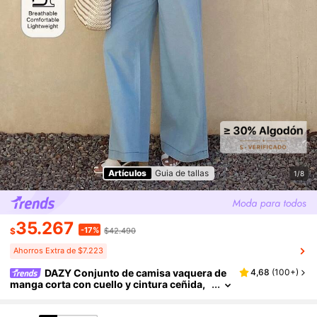
Artículos
Guia de tallas
1/8
35.267
-17%
$
$42.490
Ahorros Extra de $7.223
DAZY Conjunto de camisa vaquera de
4,68
(
100+
)
manga corta con cuello y cintura ceñida,
y pantalones largos de corte holgado par
a vacaciones y uso casual