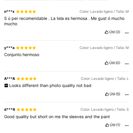
n***x
Color: Lavado ligero / Talla: M
S
ú
per
recomendable
.
La
tela
es
hermosa
.
Me
gust
ó
mucho
mucho
Útil
(3)
y***a
Color: Lavado ligero / Talla: M
Conjunto
hermoso
Útil
(0)
A***A
Color: Lavado ligero / Talla: L
Looks
different
than
photo
quality
not
bad
Útil
(5)
d***6
Color: Lavado ligero / Talla: S
Good
quality
but
short
on
me
the
sleeves
and
the
pant
Útil
(1)