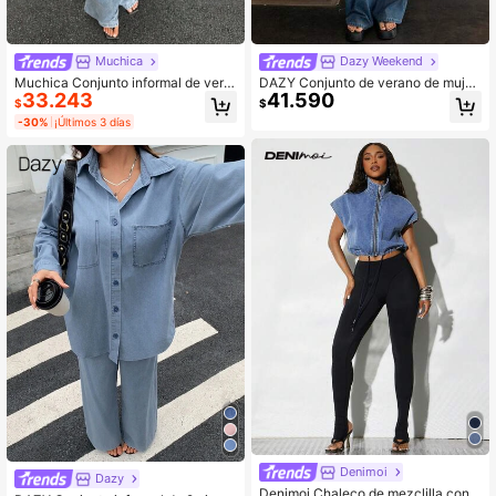
Muchica
Dazy Weekend
Muchica Conjunto informal de vera
DAZY Conjunto de verano de mujer
33.243
41.590
no de camisa vaquera de botones e
de unicolor y manga corta minimalis
$
$
n azul claro lavado y jeans para muj
ta de mezclilla
-30%
¡Últimos 3 días
er
Denimoi
Dazy
Denimoi Chaleco de mezclilla con c