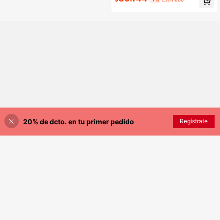
ano elegante
o vuelto y pantalones vaqueros cas
uales sueltos para mujer, conjunto c
asual de mezclilla unisex
20% de dcto. en tu primer pedido
Regístrate
¡17% DE DESCUENTO!
AÑADIR A LA BOLSA