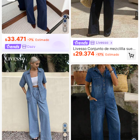
8
33.471
$
-7%
Estimado
Livesso
Dazy
Livesso Conjunto de mezclilla suelt
29.374
o y casual para mujer, nuevo para v
$
-17%
Estimado
erano, estilo escolar
4