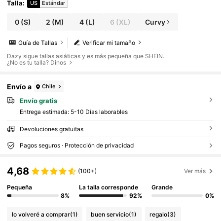
Talla
:
US
Estándar
0
(S)
2
(M)
4
(L)
6
(XL)
Curvy
Guía de Tallas
Verificar mi tamaño
Dazy sigue tallas asiáticas y es más pequeña que SHEIN.
¿No es tu talla? Dinos
Envío a
Chile
Envío gratis
Entrega estimada:
5-10 Días laborables
Devoluciones gratuitas
Pagos seguros · Protección de privacidad
4,68
(100+)
Ver más
Pequeña
La talla corresponde
Grande
8%
92%
0%
lo volveré a comprar
(1)
buen servicio
(1)
regalo
(3)