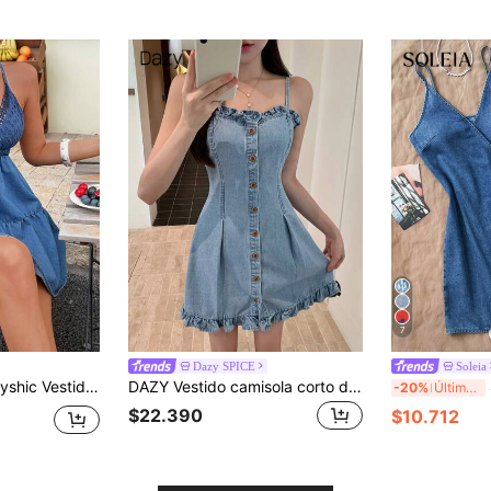
7
Dazy SPICE
Soleia
fiesta para mujer con cuello en V, plisado y tirantes de mezclilla
DAZY Vestido camisola corto de mujer para verano con volantes, patchwork, sexy y casual de mezclilla
-20%
Último día
$22.390
$10.712