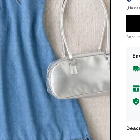
¿No es t
Gana h
Env
Descr