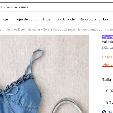
idos De Quinceañera
and down arrow keys to navigate search Búsqueda reciente and Busca y Encuentr
 mujer
Trajes de baño
Niños
Talla Grande
Ropa para hombre
er
Vestidos Denim de mujer
/
/
volant
verano
SKU: s
mujer 
elegan
Desde
PR
para m
ceremo
Ahorro
Vestid
de ver
mujer 
Talla
0 (X
8/10
Guí