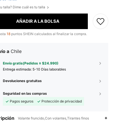
u talla? Dime cuál es tu talla
AÑADIR A LA BOLSA
asta
18
puntos SHEIN calculados al finalizar la compra.
ío a
Chile
Envío gratis(Pedidos ≥ $24.990)
Entrega estimada:
5-10 Días laborables
Devoluciones gratuitas
Seguridad en las compras
Pagos seguros
Protección de privacidad
ipción
Volante fruncido,Con volantes,Tirantes finos