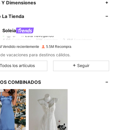
s Y Dimensiones
4,91
11K
2.4M
 La Tienda
4,91
11K
2.4M
Soleia
D***n
está navegando
4,91
11K
2.4M
Calificación
Artículos
Seguidores
M Vendido recientemente
5.5M Recompra
s de vacaciones para destinos cálidos.
4,91
11K
2.4M
Todos los artículos
Seguir
4,91
11K
2.4M
LOS COMBINADOS
4,91
11K
2.4M
4,91
11K
2.4M
4,91
11K
2.4M