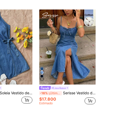
5
#LinoAmor
Soleia Vestido de mezclilla casual de mujer con tirantes laterales anudados
Serisse Vestido de tirantes de mezclilla con abertura lateral fruncida y anudable, de moda para mujer
-16%
¡Últimos 2 días
$17.800
Estimado