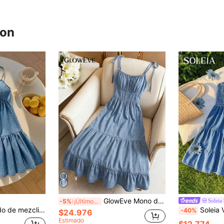
ron
GlowEve Mono de mezclilla casual y de viaje con pliegues para mujer
Soleia
-5%
¡Últimos 2 días
isado y volante en el bajo, de unicolor para mujer
Soleia Vestido de
-40%
$24.976
Estimado
$12.774