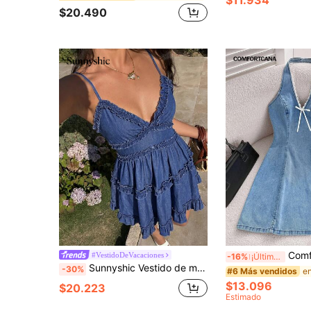
$20.490
Comfortcana Vestido mini ajustado de mezclilla con cuello halter para mujer, azul, atuendos de veran
#VestidoDeVacaciones
-16%
¡Últimos 2 días
Sunnyshic Vestido de mezclilla con tirantes finos y volantes multicapa de moda para mujer
-30%
#6 Más vendidos
$13.096
$20.223
Estimado