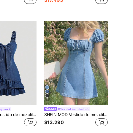
5
aquero
#VestidoDenimRetro
SHEIN MOD Vestido de mezclilla con dobladillo de volantes retorcido simple y de un solo color para uso diario de mujer
SHEIN MOD Vestido de mezclilla casual de fiesta con cuello cuadrado y drapeado para mujer
$13.290