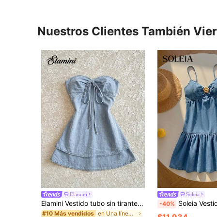
Nuestros Clientes También Vie
Elamini
Soleia
Elamini Vestido tubo sin tirantes de mezclilla para mujer
Soleia Vestido de mezclilla con tirantes finos, pl
-40%
en Una línea Vestidos de mezclilla para mujer
#10 Más vendidos
$11.934