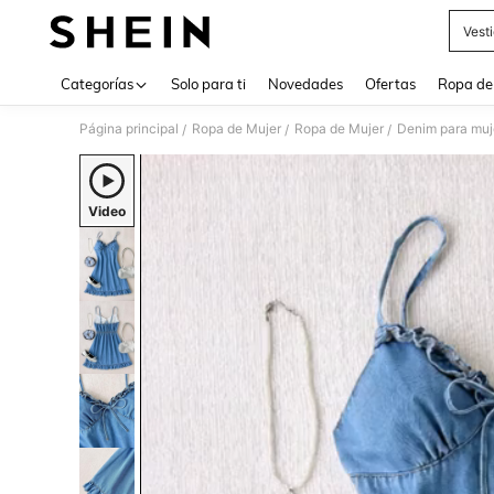
Vest
Use up 
Categorías
Solo para ti
Novedades
Ofertas
Ropa de
Página principal
Ropa de Mujer
Ropa de Mujer
Denim para muj
/
/
/
Video