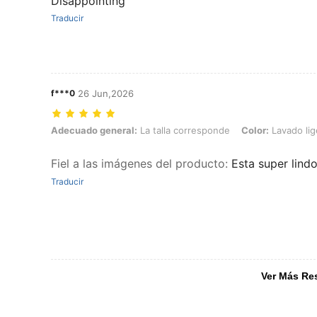
Disappointing
Traducir
f***0
26 Jun,2026
Adecuado general: La talla corresponde, Color: Lavado ligero, Talla
Adecuado general:
La talla corresponde
Color:
Lavado lig
Fiel a las imágenes del producto
:
Esta super lind
Traducir
Ver Más Re