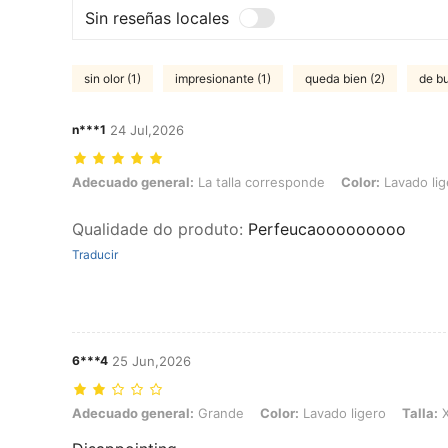
Sin reseñas locales
sin olor (1)
impresionante (1)
queda bien (2)
de bu
n***1
24 Jul,2026
Adecuado general: La talla corresponde, Color: Lavado ligero, Talla:
Adecuado general:
La talla corresponde
Color:
Lavado lig
Qualidade do produto
:
Perfeucaooooooooo
Traducir
6***4
25 Jun,2026
Adecuado general: Grande, Color: Lavado ligero, Talla: XS
Adecuado general:
Grande
Color:
Lavado ligero
Talla:
X