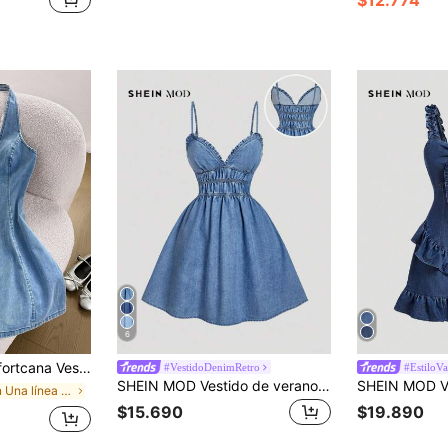
6
o para mujer, atuendo de rave, vestido con espalda abierta, atuendos gyaru, vestidos con lazo delantero, ropa Y2K para mujer, atuendo de concierto country, atuendo de crucero para mujer, atuendos de vaquera para mujer, estilo de festival
#VestidoDenimRetro
#EstiloV
SHEIN MOD Vestido de verano de mujer de mezclilla con volantes y fruncido en la cintura, vestido de tirantes elásticos de mezclilla azul para vacaciones de verano, vestidos de verano para mujer, atuendos de playa para mujer, vestimenta casual de negocios para mujer, atuendo para conciertos de country, atuendos de cumpleaños para mujer, vestimenta occidental para mujer, vestidos casuales para mujer, atuendo para conciertos de mujer, vestidos azules elegantes y clásicos, atuendos de Hawái para mujer, atuendos para brunch para mujer, vestidos para fiestas de mujer, vestidos de graduación para mujer, vestidos de verano para vacaciones, vestido de mezclilla azul
en Una línea Vestidos de mezclilla para mujer
$15.690
$19.890