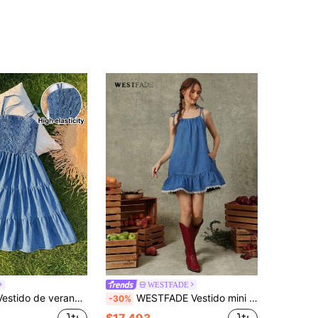
WESTFADE
 verano casual de tirantes de mezclilla
WESTFADE Vestido mini con volantes y tirantes ajustables para mujer
-30%
$17.493