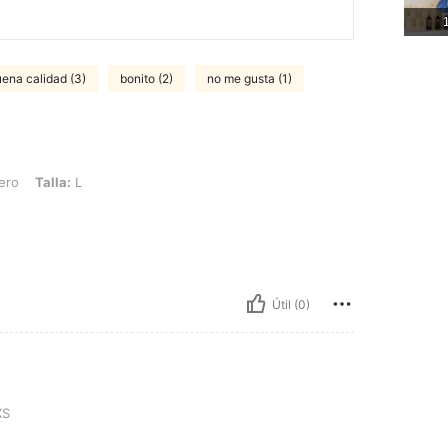
1
ena calidad (3)
bonito (2)
no me gusta (1)
 L
ero
Talla:
L
Útil (0)
S