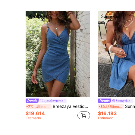
#LujosoInvierno
Sunnyshic
Breezaya Vestido de mezclilla ajustado con tirantes finos y diseño cruzado para mujer
Sunnyshic Vestido casual de 
-7%
¡Últimos 2 días
-8%
¡Últimos 2 días
$19.614
$16.183
Estimado
Estimado