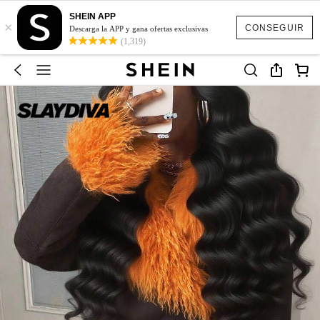
SHEIN APP
×
CONSEGUIR
Descarga la APP y gana ofertas exclusivas
(1,319)