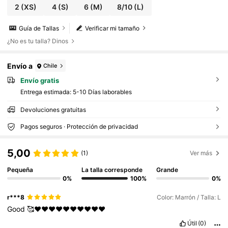
2
(XS)
4
(S)
6
(M)
8/10
(L)
Guía de Tallas
Verificar mi tamaño
¿No es tu talla? Dinos
Envío a
Chile
Envío gratis
Entrega estimada:
5-10 Días laborables
Devoluciones gratuitas
Pagos seguros · Protección de privacidad
5,00
(1)
Ver más
Pequeña
La talla corresponde
Grande
0%
100%
0%
r***8
Color: Marrón / Talla: L
Good
🥰❤️❤️❤️❤️❤️❤️❤️❤️❤️❤️
Útil
(0)