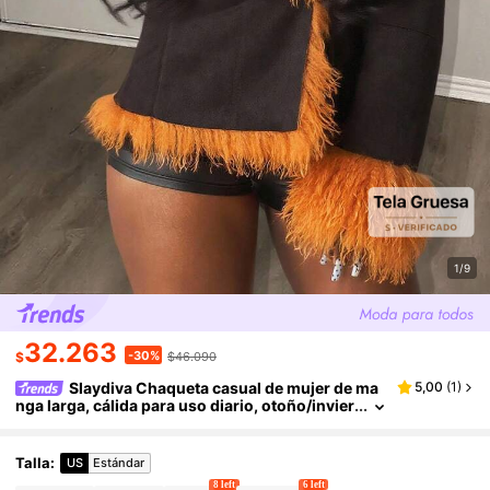
1/9
32.263
-30%
$
$46.090
Slaydiva Chaqueta casual de mujer de ma
5,00
(
1
)
nga larga, cálida para uso diario, otoño/invier
no
Talla
:
US
Estándar
8 left
6 left