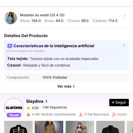
Modelar es vestir:
US 4 (S)
Altura:
164.0
Busto:
94.0
Cintura:
69.0
Caderas:
114.0
Detalles Del Producto
Características de la inteligencia artificial
Escrito basado en detalles
Tela tejida:
Textura tejida con un acabado impecable.
Casual:
Relajado y fácil de combinar.
1.1M Seguidores
4,92
Composición:
100% Poliéster
1.1M Seguidores
4,92
Ver más
Slaydiva
Seguir
1.1M Seguidores
4,92
d***1
pagó
Hace 1 día
4.4M Vendido recientemente
3.5M Recompra
Increment
1.1M Seguidores
4,92